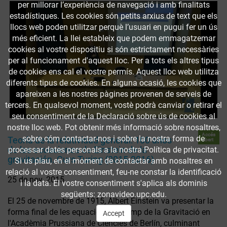
per millorar l’experiència de navegació i amb finalitats
estadístiques. Les cookies són petits arxius de text que els
llocs web poden utilitzar perquè l’usuari en pugui fer un ús
més eficient. La llei estableix que podem emmagatzemar
cookies al vostre dispositiu si són estrictament necessàries
per al funcionament d'aquest lloc. Per a tots els altres tipus
de cookies ens cal el vostre permís. Aquest lloc web utilitza
diferents tipus de cookies. En alguna ocasió, les cookies que
apareixen a les nostres pàgines provenen de serveis de
tercers. En qualsevol moment, vostè podrà canviar o retirar el
seu consentiment de la Declaració sobre ús de cookies al
nostre lloc web. Pot obtenir més informació sobre nosaltres,
Accés
sobre cóm contactar-nos i sobre la nostra forma de
Teoría de la relatividad general: 100 años
obert
de las ecuaciones de Einstein de la
processar dates personals a la nostra Política de privacitat.
gravitación. Curs Turing (2015-2016)
Si us plau, en el moment de contactar amb nosaltres en
relació al vostre consentiment, feu-ne constar la identificació
25 de nov. 2015
i la data. El vostre consentiment s'aplica als dominis
següents: zonavideo.upc.edu.
El 25 de novembre de 1915, Albert Einstein va presentar la
forma final de les equacions de camp de la Gravitació en
Accept
l'Acadèmia Prussiana de Ciències de Berlín, culminant