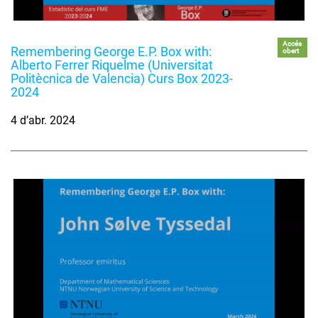
Accés
Remembering George E.P. Box with:
obert
Alberto Ferrer Riquelme (Universitat
Politècnica de Valencia) Curs Box 2023-
2024
4 d’abr. 2024