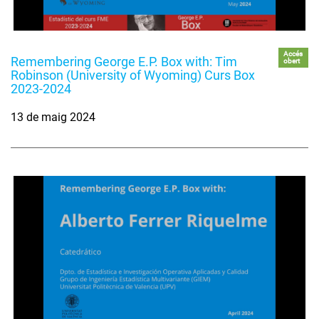
Accés
Remembering George E.P. Box with: Tim
obert
Robinson (University of Wyoming) Curs Box
2023-2024
13 de maig 2024