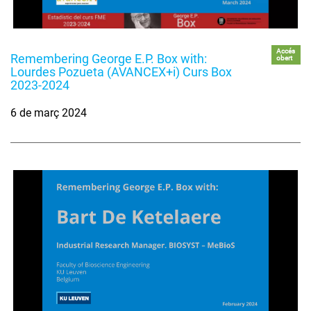
Accés
Remembering George E.P. Box with:
obert
Lourdes Pozueta (AVANCEX+i) Curs Box
2023-2024
6 de març 2024