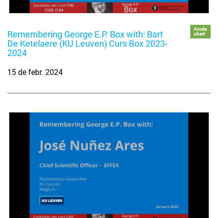
Accés
Remembering George E.P. Box with: Bart
obert
De Ketelaere (KU Leuven) Curs Box 2023-
2024
15 de febr. 2024