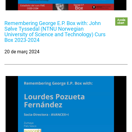
Accés
Remembering George E.P. Box with: John
obert
Sølve Tyssedal (NTNU Norwegian
University of Science and Technology) Curs
Box 2023-2024
20 de març 2024