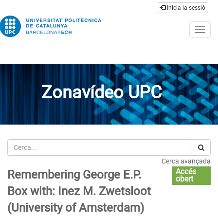
Inicia la sessió
Togg
navig
Zonavídeo UPC
Cerca
Cerca avançada
Accés
Remembering George E.P.
obert
Box with: Inez M. Zwetsloot
(University of Amsterdam)