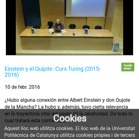
Accés
Einstein y el Quijote. Curs Turing (2015-
obert
2016)
10 de febr. 2016
¿Hubo alguna conexión entre Albert Einstein y don Qujote
de la Mancha? La hubo y, además, tuvo cierta relevancia
en la trayectoria vital del padre de la relatividad. De todo lo
Cookies
cual tratará esta conferencia.
Aquest lloc web utilitza cookies. El lloc web de la Universitat
Politècnica de Catalunya utilitza cookies pròpies i de tercers