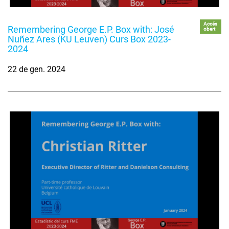
Accés
Remembering George E.P. Box with: José
obert
Nuñez Ares (KU Leuven) Curs Box 2023-
2024
22 de gen. 2024