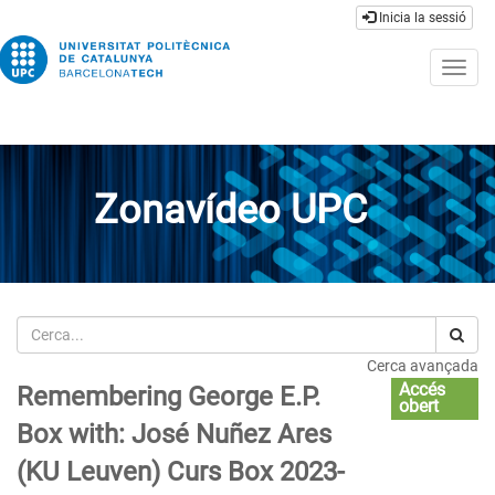
Inicia la sessió
Togg
navig
Zonavídeo UPC
Cerca
Cerca avançada
Accés
Remembering George E.P.
obert
Box with: José Nuñez Ares
(KU Leuven) Curs Box 2023-