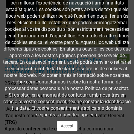
per millorar l’experiència de navegació i amb finalitats
estadístiques. Les cookies són petits arxius de text que els
llocs web poden utilitzar perquè l’usuari en pugui fer un ús
més eficient. La llei estableix que podem emmagatzemar
cookies al vostre dispositiu si són estrictament necessàries
per al funcionament d'aquest lloc. Per a tots els altres tipus
de cookies ens cal el vostre permís. Aquest lloc web utilitza
diferents tipus de cookies. En alguna ocasió, les cookies que
apareixen a les nostres pàgines provenen de serveis de
Accés
Teoría de la relatividad general: 100 años
obert
tercers. En qualsevol moment, vostè podrà canviar o retirar el
de las ecuaciones de Einstein de la
seu consentiment de la Declaració sobre ús de cookies al
gravitación. Curs Turing (2015-2016)
nostre lloc web. Pot obtenir més informació sobre nosaltres,
sobre cóm contactar-nos i sobre la nostra forma de
25 de nov. 2015
processar dates personals a la nostra Política de privacitat.
Si us plau, en el moment de contactar amb nosaltres en
El 25 de novembre de 1915, Albert Einstein va presentar la
relació al vostre consentiment, feu-ne constar la identificació
forma final de les equacions de camp de la Gravitació en
i la data. El vostre consentiment s'aplica als dominis
l'Acadèmia Prussiana de Ciències de Berlín, culminant
següents: zonavideo.upc.edu.
d'aquesta manera la seva Teoria de la Relativitat General
(TRG)
Accept
Aquesta conferència té com a objectiu commemorar