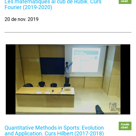
Les matemàtiques al cub de Rubik. Curs
obert
Fourier (2019-2020)
20 de nov. 2019
Accés
Quantitative Methods in Sports: Evolution
obert
and Application. Curs Hilbert (2017-2018)