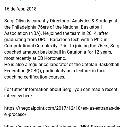
16 de febr. 2018
Sergi Oliva is currently Director of Analytics & Strategy at
the Philadelphia 76ers of the National Basketball
Association (NBA). He joined the team in 2014, after
graduating from UPC - BarcelonaTech with a PhD in
Computational Complexity. Prior to joining the 76ers, Sergi
coached amateur basketball in Catalonia for 12 years,
most recently at CB Hortonenc.
He is also a regular collaborator of the Catalan Basketball
Federation (FCBQ), particularly as a lecturer in their
coaching certification courses.
For futher information about Sergi, you can read a recent
interview here:
https://thegoalpoint.com/2017/12/18/en-las-entranas-de-
el-proceso/
https://www.ara.cat/esports/basquet/NBA-Sixers-aposten-