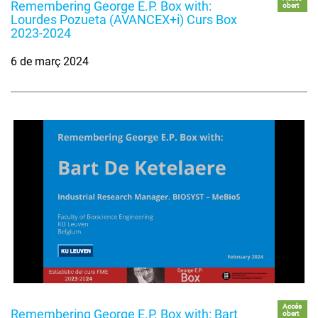
Remembering George E.P. Box with:
obert
Lourdes Pozueta (AVANCEX+i) Curs Box
2023-2024
6 de març 2024
Accés
Remembering George E.P. Box with: Bart
obert