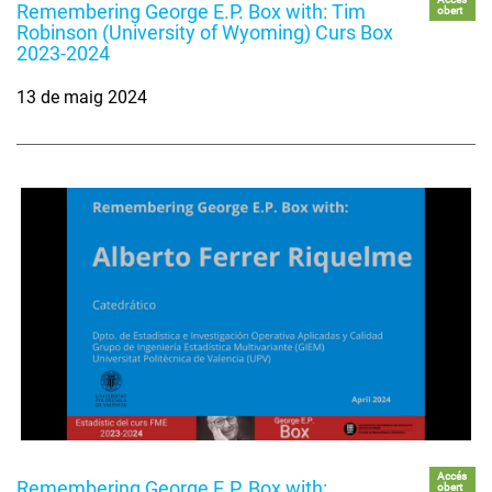
Remembering George E.P. Box with: Tim
obert
Robinson (University of Wyoming) Curs Box
2023-2024
13 de maig 2024
Accés
Remembering George E.P. Box with:
obert