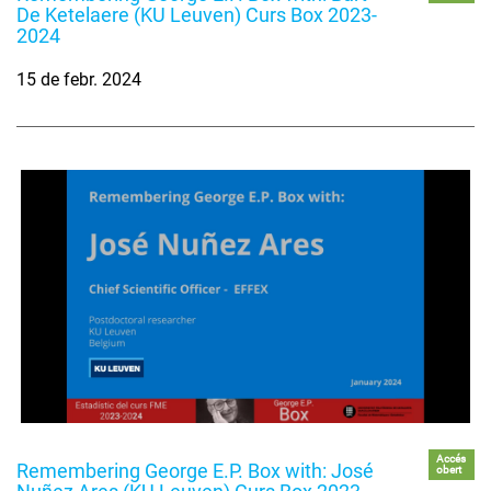
De Ketelaere (KU Leuven) Curs Box 2023-
2024
15 de febr. 2024
Accés
Remembering George E.P. Box with: José
obert