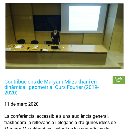
Accés
Contribucions de Maryam Mirzakhani en
obert
dinàmica i geometria. Curs Fourier (2019-
2020)
11 de març 2020
La conferència, accessible a una audiència general,
traslladarà la rellevància i elegància d'algunes idees de
Maryam Mirzakhani en l'estudi de les superfícies de