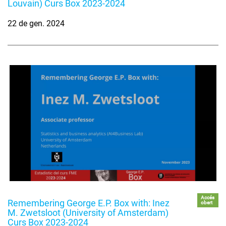
Louvain) Curs Box 2023-2024
22 de gen. 2024
Accés
Remembering George E.P. Box with: Inez
obert
M. Zwetsloot (University of Amsterdam)
Curs Box 2023-2024