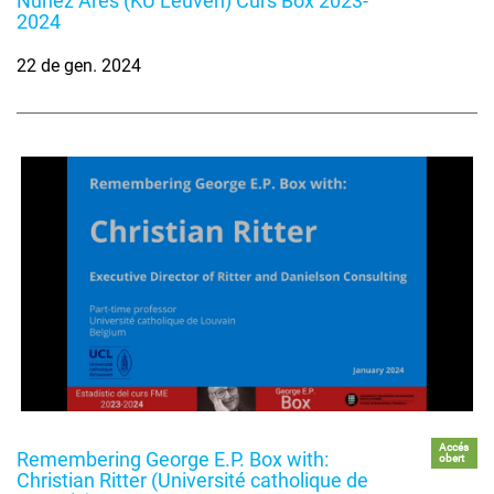
Nuñez Ares (KU Leuven) Curs Box 2023-
2024
22 de gen. 2024
Accés
Remembering George E.P. Box with:
obert
Christian Ritter (Université catholique de