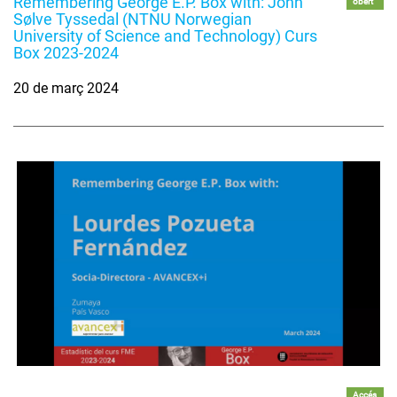
Remembering George E.P. Box with: John
obert
Sølve Tyssedal (NTNU Norwegian
University of Science and Technology) Curs
Box 2023-2024
20 de març 2024
Accés