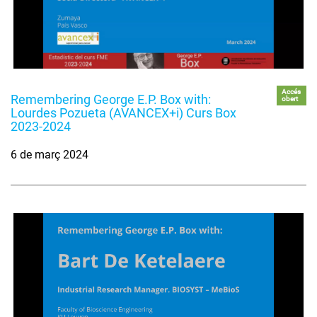
Accés
Remembering George E.P. Box with:
obert
Lourdes Pozueta (AVANCEX+i) Curs Box
2023-2024
6 de març 2024