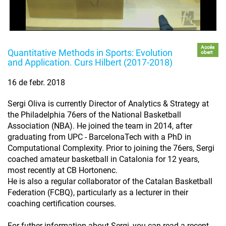
Accés
Quantitative Methods in Sports: Evolution
obert
and Application. Curs Hilbert (2017-2018)
16 de febr. 2018
Sergi Oliva is currently Director of Analytics & Strategy at
the Philadelphia 76ers of the National Basketball
Association (NBA). He joined the team in 2014, after
graduating from UPC - BarcelonaTech with a PhD in
Computational Complexity. Prior to joining the 76ers, Sergi
coached amateur basketball in Catalonia for 12 years,
most recently at CB Hortonenc.
He is also a regular collaborator of the Catalan Basketball
Federation (FCBQ), particularly as a lecturer in their
coaching certification courses.
For futher information about Sergi, you can read a recent