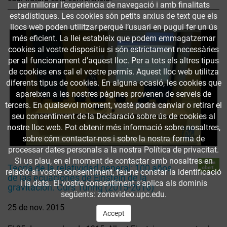
per millorar l’experiència de navegació i amb finalitats
estadístiques. Les cookies són petits arxius de text que els
llocs web poden utilitzar perquè l’usuari en pugui fer un ús
més eficient. La llei estableix que podem emmagatzemar
cookies al vostre dispositiu si són estrictament necessàries
per al funcionament d'aquest lloc. Per a tots els altres tipus
de cookies ens cal el vostre permís. Aquest lloc web utilitza
diferents tipus de cookies. En alguna ocasió, les cookies que
apareixen a les nostres pàgines provenen de serveis de
tercers. En qualsevol moment, vostè podrà canviar o retirar el
seu consentiment de la Declaració sobre ús de cookies al
nostre lloc web. Pot obtenir més informació sobre nosaltres,
sobre cóm contactar-nos i sobre la nostra forma de
processar dates personals a la nostra Política de privacitat.
Si us plau, en el moment de contactar amb nosaltres en
Accés
Teoría de la relatividad general: 100 años
obert
relació al vostre consentiment, feu-ne constar la identificació
de las ecuaciones de Einstein de la
i la data. El vostre consentiment s'aplica als dominis
gravitación. Curs Turing (2015-2016)
següents: zonavideo.upc.edu.
25 de nov. 2015
Accept