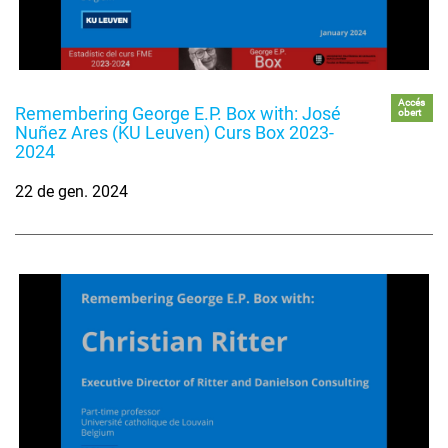
Accés
Remembering George E.P. Box with: José
obert
Nuñez Ares (KU Leuven) Curs Box 2023-
2024
22 de gen. 2024