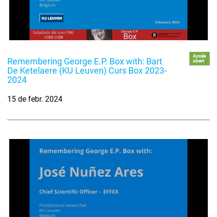
Accés
Remembering George E.P. Box with: Bart
obert
De Ketelaere (KU Leuven) Curs Box 2023-
2024
15 de febr. 2024