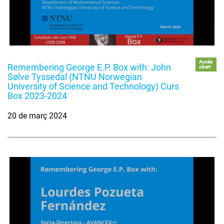
Accés
Remembering George E.P. Box with: John
obert
Sølve Tyssedal (NTNU Norwegian
University of Science and Technology) Curs
Box 2023-2024
20 de març 2024