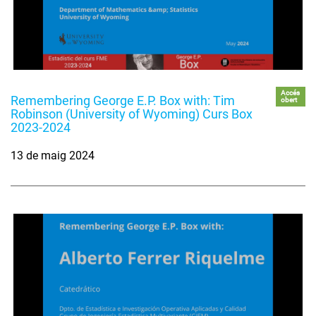
Accés
Remembering George E.P. Box with: Tim
obert
Robinson (University of Wyoming) Curs Box
2023-2024
13 de maig 2024