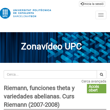
Inicia la sessió
Togg
navig
Zonavídeo UPC
Cerca
Cerca avançada
Accés
Riemann, funciones theta y
obert
variedades abelianas. Curs
Riemann (2007-2008)