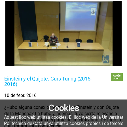
Accés
Einstein y el Quijote. Curs Turing (2015-
obert
2016)
10 de febr. 2016
Cookies
¿Hubo alguna conexión entre Albert Einstein y don Qujote
de la Mancha? La hubo y, además, tuvo cierta relevancia
Aquest lloc web utilitza cookies. El lloc web de la Universitat
en la trayectoria vital del padre de la relatividad. De todo lo
Politècnica de Catalunya utilitza cookies pròpies i de tercers
cual tratará esta conferencia.