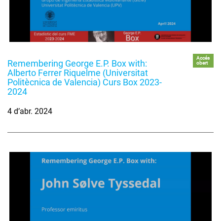
Accés
Remembering George E.P. Box with:
obert
Alberto Ferrer Riquelme (Universitat
Politècnica de Valencia) Curs Box 2023-
2024
4 d’abr. 2024