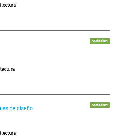
itectura
Accés obert
tectura
Accés obert
ales de diseño
itectura