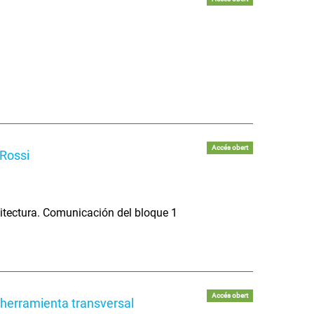
Accés obert
Rossi
itectura. Comunicación del bloque 1
Accés obert
 herramienta transversal