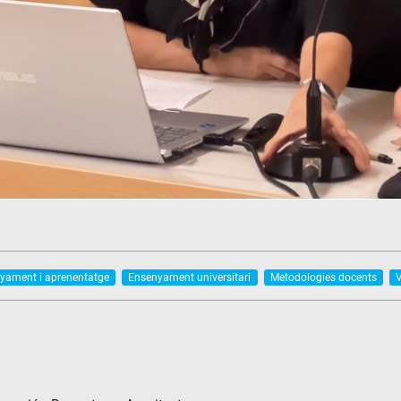
yament i aprenentatge
Ensenyament universitari
Metodologies docents
V