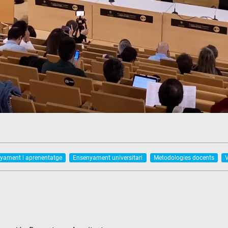
yament i aprenentatge
Ensenyament universitari
Metodologies docents
V