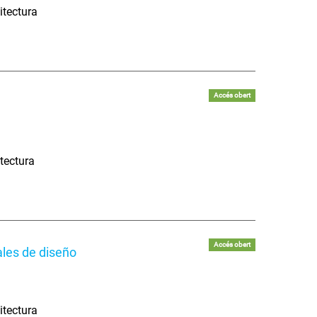
itectura
Accés obert
tectura
Accés obert
ales de diseño
itectura