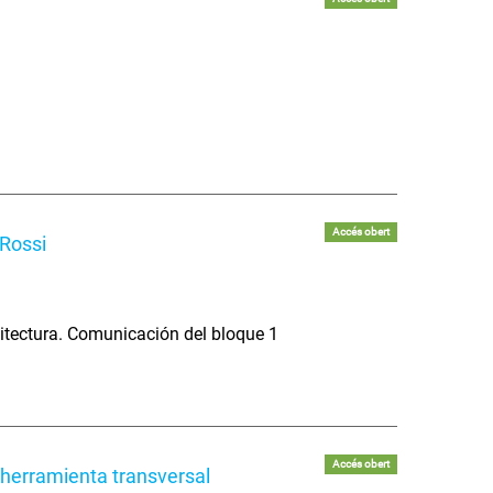
Accés obert
Rossi
itectura. Comunicación del bloque 1
Accés obert
 herramienta transversal