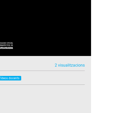
2 visualitzacions
ídeos docents