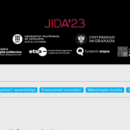
yament i aprenentatge
Ensenyament universitari
Metodologies docents
V