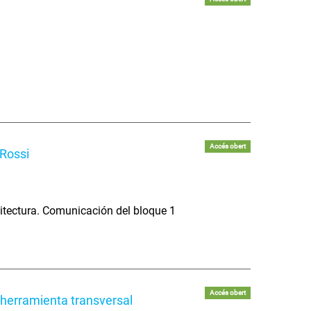
Accés obert
Rossi
itectura. Comunicación del bloque 1
Accés obert
 herramienta transversal