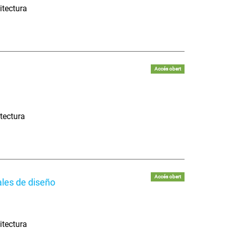
itectura
Accés obert
tectura
Accés obert
ales de diseño
itectura