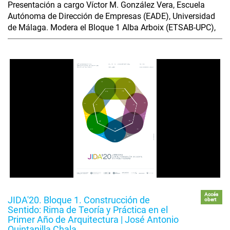
Presentación a cargo Víctor M. González Vera, Escuela
Autónoma de Dirección de Empresas (EADE), Universidad
de Málaga. Modera el Bloque 1 Alba Arboix (ETSAB-UPC),
Accés
JIDA'20. Bloque 1. Construcción de
obert
Sentido: Rima de Teoría y Práctica en el
Primer Año de Arquitectura | José Antonio
Quintanilla Chala