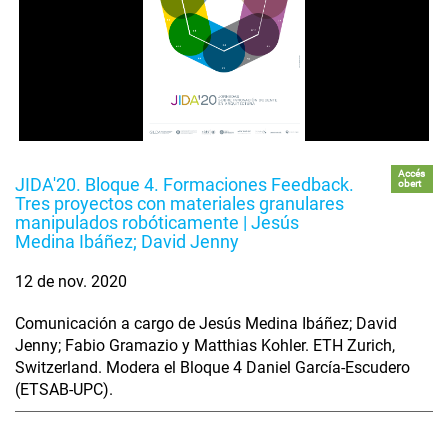
Accés
JIDA'20. Bloque 4. Formaciones Feedback.
obert
Tres proyectos con materiales granulares
manipulados robóticamente | Jesús
Medina Ibáñez; David Jenny
12 de nov. 2020
Comunicación a cargo de Jesús Medina Ibáñez; David
Jenny; Fabio Gramazio y Matthias Kohler. ETH Zurich,
Switzerland. Modera el Bloque 4 Daniel García-Escudero
(ETSAB-UPC).