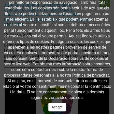
per millorar l’experiència de navegació i amb finalitats
Accés
JIDA'20. Bloque 4. Los retos de la
obert
estadístiques. Les cookies són petits arxius de text que els
evaluación online en el aprendizaje
llocs web poden utilitzar perquè l’usuari en pugui fer un ús
universitario de la Arquitectura | Belén
més eficient. La llei estableix que podem emmagatzemar
Onecha Pérez, Daniel López Valdés, Javier
Sanz Prat
cookies al vostre dispositiu si són estrictament necessàries
per al funcionament d'aquest lloc. Per a tots els altres tipus
12 de nov. 2020
de cookies ens cal el vostre permís. Aquest lloc web utilitza
diferents tipus de cookies. En alguna ocasió, les cookies que
Comunicación a cargo de Belén Onecha Pérez; Daniel
apareixen a les nostres pàgines provenen de serveis de
López Valdés; Javier Sanz-Prat. E.T.S. Arquitectura
tercers. En qualsevol moment, vostè podrà canviar o retirar el
Barcelona, Universitat Politècnica de Catalunya. Modera el
seu consentiment de la Declaració sobre ús de cookies al
Bloque 4 Daniel García-Escudero (ETSAB-UPC).
nostre lloc web. Pot obtenir més informació sobre nosaltres,
sobre cóm contactar-nos i sobre la nostra forma de
processar dates personals a la nostra Política de privacitat.
Si us plau, en el moment de contactar amb nosaltres en
relació al vostre consentiment, feu-ne constar la identificació
i la data. El vostre consentiment s'aplica als dominis
següents: zonavideo.upc.edu.
Accept