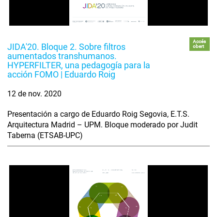
Accés
JIDA'20. Bloque 2. Sobre filtros
obert
aumentados transhumanos.
HYPERFILTER, una pedagogía para la
acción FOMO | Eduardo Roig
12 de nov. 2020
Presentación a cargo de Eduardo Roig Segovia, E.T.S.
Arquitectura Madrid – UPM. Bloque moderado por Judit
Taberna (ETSAB-UPC)