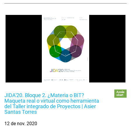
Accés
JIDA'20. Bloque 2. ¿Materia o BIT?
obert
Maqueta real o virtual como herramienta
del Taller integrado de Proyectos | Asier
Santas Torres
12 de nov. 2020