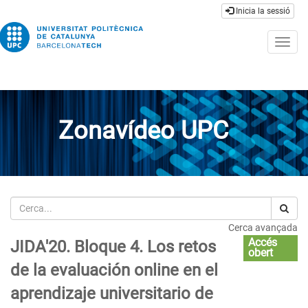
Inicia la sessió
Togg
navig
Zonavídeo UPC
Cerca
Cerca avançada
Accés
JIDA'20. Bloque 4. Los retos
obert
de la evaluación online en el
aprendizaje universitario de