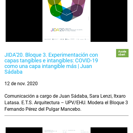
Accés
JIDA'20. Bloque 3. Experimentación con
obert
capas tangibles e intangibles: COVID-19
como una capa intangible más | Juan
Sádaba
12 de nov. 2020
Comunicación a cargo de Juan Sádaba, Sara Lenzi, Itxaro
Latasa. E.T.S. Arquitectura – UPV/EHU. Modera el Bloque 3
Fernando Pérez del Pulgar Mancebo.