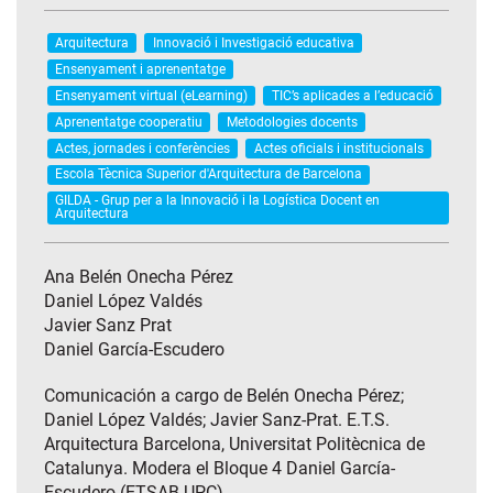
Arquitectura
Innovació i Investigació educativa
Ensenyament i aprenentatge
Ensenyament virtual (eLearning)
TIC’s aplicades a l’educació
Aprenentatge cooperatiu
Metodologies docents
Actes, jornades i conferències
Actes oficials i institucionals
Escola Tècnica Superior d'Arquitectura de Barcelona
GILDA - Grup per a la Innovació i la Logística Docent en
Arquitectura
Ana Belén Onecha Pérez
Daniel López Valdés
Javier Sanz Prat
Daniel García-Escudero
Comunicación a cargo de Belén Onecha Pérez;
Daniel López Valdés; Javier Sanz-Prat. E.T.S.
Arquitectura Barcelona, Universitat Politècnica de
Catalunya. Modera el Bloque 4 Daniel García-
Escudero (ETSAB-UPC).