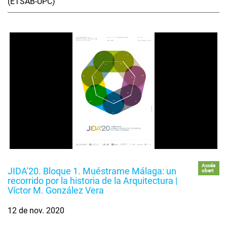
(ETSAB-UPC)
Accés
JIDA'20. Bloque 1. Muéstrame Málaga: un
obert
recorrido por la historia de la Arquitectura |
Víctor M. González Vera
12 de nov. 2020