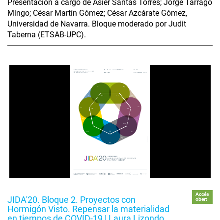
Presentación a cargo de Asier Santas Torres; Jorge Tárrago
Mingo; César Martín Gómez; César Azcárate Gómez,
Universidad de Navarra. Bloque moderado por Judit
Taberna (ETSAB-UPC).
Accés
JIDA'20. Bloque 2. Proyectos con
obert
Hormigón Visto. Repensar la materialidad
en tiempos de COVID-19 | Laura Lizondo,