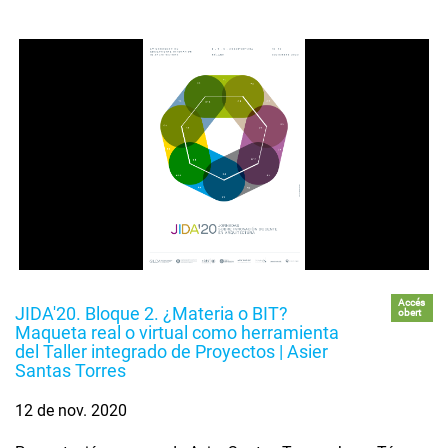
Accés
JIDA'20. Bloque 2. ¿Materia o BIT?
obert
Maqueta real o virtual como herramienta
del Taller integrado de Proyectos | Asier
Santas Torres
12 de nov. 2020