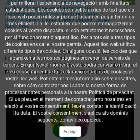
JIDA'20. Bloque 4. Los retos de la
per millorar l’experiència de navegació i amb finalitats
obert
evaluación online en el aprendizaje
estadístiques. Les cookies són petits arxius de text que els
universitario de la Arquitectura | Belén
llocs web poden utilitzar perquè l’usuari en pugui fer un ús
Onecha Pérez, Daniel López Valdés, Javier
més eficient. La llei estableix que podem emmagatzemar
Sanz Prat
cookies al vostre dispositiu si són estrictament necessàries
per al funcionament d'aquest lloc. Per a tots els altres tipus
12 de nov. 2020
de cookies ens cal el vostre permís. Aquest lloc web utilitza
diferents tipus de cookies. En alguna ocasió, les cookies que
Comunicación a cargo de Belén Onecha Pérez; Daniel
apareixen a les nostres pàgines provenen de serveis de
López Valdés; Javier Sanz-Prat. E.T.S. Arquitectura
tercers. En qualsevol moment, vostè podrà canviar o retirar el
Barcelona, Universitat Politècnica de Catalunya. Modera el
seu consentiment de la Declaració sobre ús de cookies al
Bloque 4 Daniel García-Escudero (ETSAB-UPC).
nostre lloc web. Pot obtenir més informació sobre nosaltres,
sobre cóm contactar-nos i sobre la nostra forma de
processar dates personals a la nostra Política de privacitat.
Si us plau, en el moment de contactar amb nosaltres en
relació al vostre consentiment, feu-ne constar la identificació
i la data. El vostre consentiment s'aplica als dominis
següents: zonavideo.upc.edu.
Accept