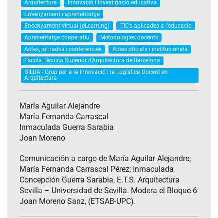
Arquitectura
Innovació i Investigació educativa
Ensenyament i aprenentatge
Ensenyament virtual (eLearning)
TIC’s aplicades a l’educació
Aprenentatge cooperatiu
Metodologies docents
Actes, jornades i conferències
Actes oficials i institucionals
Escola Tècnica Superior d'Arquitectura de Barcelona
GILDA - Grup per a la Innovació i la Logística Docent en
Arquitectura
María Aguilar Alejandre
María Fernanda Carrascal
Inmaculada Guerra Sarabia
Joan Moreno
Comunicación a cargo de María Aguilar Alejandre;
María Fernanda Carrascal Pérez; Inmaculada
Concepción Guerra Sarabia, E.T.S. Arquitectura
Sevilla – Universidad de Sevilla. Modera el Bloque 6
Joan Moreno Sanz, (ETSAB-UPC).