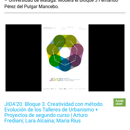
– Universidad de Málaga. Modera el Bloque 3 Fernando
Pérez del Pulgar Mancebo.
Accés
JIDA'20. Bloque 3. Creatividad con método.
obert
Evolución de los Talleres de Urbanismo +
Proyectos de segundo curso | Arturo
Frediani; Lara Alcaina; Maria Rius