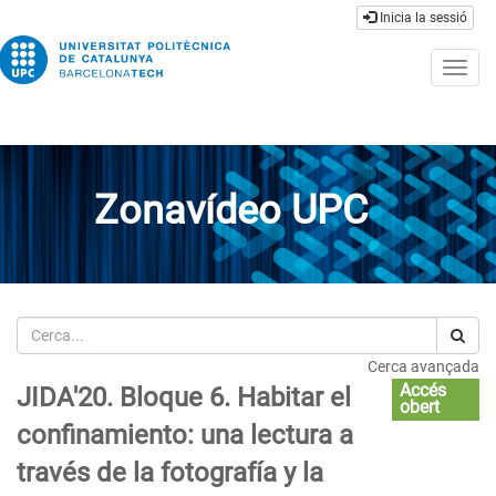
Inicia la sessió
Togg
navig
Zonavídeo UPC
Cerca
Cerca avançada
Accés
JIDA'20. Bloque 6. Habitar el
obert
confinamiento: una lectura a
través de la fotografía y la