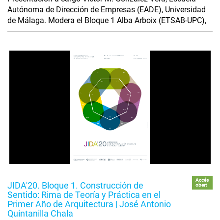
Autónoma de Dirección de Empresas (EADE), Universidad
de Málaga. Modera el Bloque 1 Alba Arboix (ETSAB-UPC),
Accés
JIDA'20. Bloque 1. Construcción de
obert
Sentido: Rima de Teoría y Práctica en el
Primer Año de Arquitectura | José Antonio
Quintanilla Chala