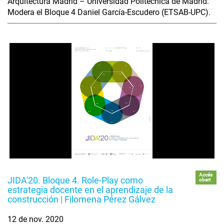
Arquitectura Madrid – Universidad Politécnica de Madrid.
Modera el Bloque 4 Daniel García-Escudero (ETSAB-UPC).
Accés
JIDA'20. Bloque 4. Role-Play como
obert
estrategia docente en el aprendizaje de la
construcción | Filomena Pérez Gálvez
12 de nov. 2020