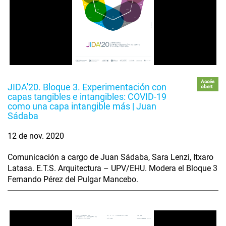
Accés
JIDA'20. Bloque 3. Experimentación con
obert
capas tangibles e intangibles: COVID-19
como una capa intangible más | Juan
Sádaba
12 de nov. 2020
Comunicación a cargo de Juan Sádaba, Sara Lenzi, Itxaro
Latasa. E.T.S. Arquitectura – UPV/EHU. Modera el Bloque 3
Fernando Pérez del Pulgar Mancebo.