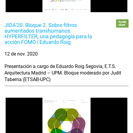
Accés
JIDA'20. Bloque 2. Sobre filtros
obert
aumentados transhumanos.
HYPERFILTER, una pedagogía para la
acción FOMO | Eduardo Roig
12 de nov. 2020
Presentación a cargo de Eduardo Roig Segovia, E.T.S.
Arquitectura Madrid – UPM. Bloque moderado por Judit
Taberna (ETSAB-UPC)