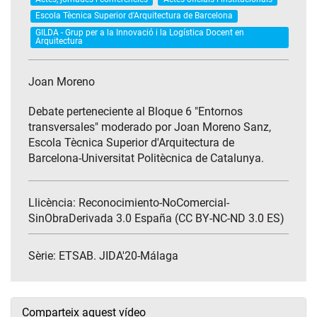
Escola Tècnica Superior d'Arquitectura de Barcelona
GILDA - Grup per a la Innovació i la Logística Docent en
Arquitectura
Joan Moreno
Debate perteneciente al Bloque 6 "Entornos
transversales" moderado por Joan Moreno Sanz,
Escola Tècnica Superior d'Arquitectura de
Barcelona-Universitat Politècnica de Catalunya.
Llicència: Reconocimiento-NoComercial-
SinObraDerivada 3.0 España (CC BY-NC-ND 3.0 ES)
Sèrie:
ETSAB. JIDA'20-Málaga
Comparteix aquest vídeo