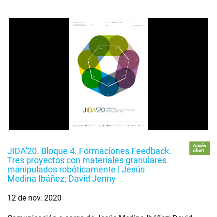
Accés
JIDA'20. Bloque 4. Formaciones Feedback.
obert
Tres proyectos con materiales granulares
manipulados robóticamente | Jesús
Medina Ibáñez; David Jenny
12 de nov. 2020