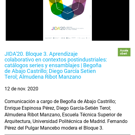
Accés
JIDA'20. Bloque 3. Aprendizaje
obert
colaborativo en contextos postindustriales:
catálogos series y ensamblajes | Begoña
de Abajo Castrillo; Diego García Setien
Terol; Almudena Ribot Manzano
12 de nov. 2020
Comunicación a cargo de Begoña de Abajo Castrillo;
Enrique Espinosa Pérez, Diego García-Setién Terol;
Almudena Ribot Manzano, Escuela Técnica Superior de
Arquitectura, Universidad Politécnica de Madrid. Fernando
Pérez del Pulgar Mancebo modera el Bloque 3.