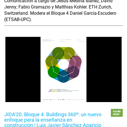
Comunicación a cargo de Jesús Medina Ibáñez; David
Jenny; Fabio Gramazio y Matthias Kohler. ETH Zurich,
Switzerland. Modera el Bloque 4 Daniel García-Escudero
(ETSAB-UPC).
Accés
JIDA'20. Bloque 4. Buildings 360º: un nuevo
obert
enfoque para la enseñanza en
construcción | Luis Javier Sánchez Aparicio