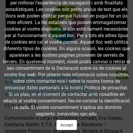
per millorar l’experiència de navegació i amb finalitats
estadístiques. Les cookies són petits arxius de text que els
llocs web poden utilitzar perquè l’usuari en pugui fer un ús
més eficient. La llei estableix que podem emmagatzemar
cookies al vostre dispositiu si són estrictament necessàries
per al funcionament d'aquest lloc. Per a tots els altres tipus
de cookies ens cal el vostre permís. Aquest lloc web utilitza
diferents tipus de cookies. En alguna ocasió, les cookies que
apareixen a les nostres pàgines provenen de serveis de
tercers. En qualsevol moment, vostè podrà canviar o retirar el
seu consentiment de la Declaració sobre ús de cookies al
Accés
nostre lloc web. Pot obtenir més informació sobre nosaltres,
JIDA'20. Bloque 4. Asignaturas
obert
sobre cóm contactar-nos i sobre la nostra forma de
tecnológicas en Arquitectura en el
processar dates personals a la nostra Política de privacitat.
confinamiento: hacia una enseñanza
aplicada | Còssima Cornadó; Eva Crespo
Si us plau, en el moment de contactar amb nosaltres en
relació al vostre consentiment, feu-ne constar la identificació
12 de nov. 2020
i la data. El vostre consentiment s'aplica als dominis
següents: zonavideo.upc.edu.
Comunicación a cargo de Còssima Cornadó; Eva Crespo;
Estefanía Martín. E.T.S. Arquitectura Barcelona –
Accept
Universitat Politècnica de Catalunya. Modera el Bloque 4