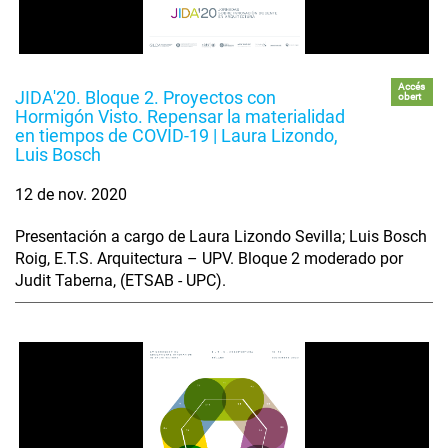
Accés
JIDA'20. Bloque 2. Proyectos con
obert
Hormigón Visto. Repensar la materialidad
en tiempos de COVID-19 | Laura Lizondo,
Luis Bosch
12 de nov. 2020
Presentación a cargo de Laura Lizondo Sevilla; Luis Bosch
Roig, E.T.S. Arquitectura – UPV. Bloque 2 moderado por
Judit Taberna, (ETSAB - UPC).