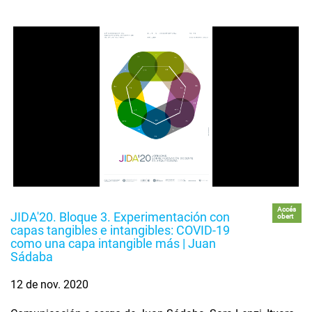
Accés
JIDA'20. Bloque 3. Experimentación con
obert
capas tangibles e intangibles: COVID-19
como una capa intangible más | Juan
Sádaba
12 de nov. 2020