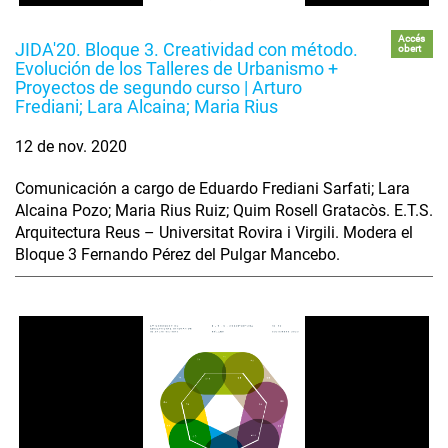
Accés
JIDA'20. Bloque 3. Creatividad con método.
obert
Evolución de los Talleres de Urbanismo +
Proyectos de segundo curso | Arturo
Frediani; Lara Alcaina; Maria Rius
12 de nov. 2020
Comunicación a cargo de Eduardo Frediani Sarfati; Lara
Alcaina Pozo; Maria Rius Ruiz; Quim Rosell Gratacòs. E.T.S.
Arquitectura Reus – Universitat Rovira i Virgili. Modera el
Bloque 3 Fernando Pérez del Pulgar Mancebo.