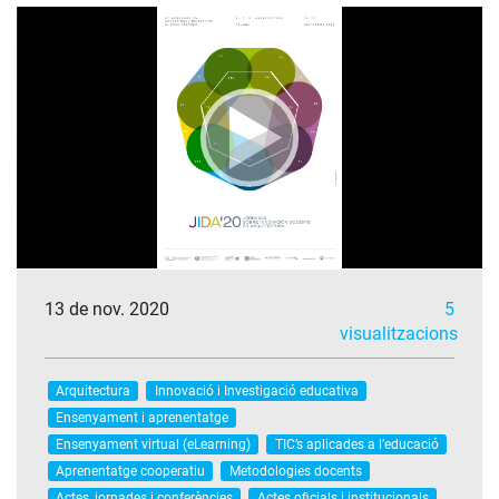
13 de nov. 2020
5
visualitzacions
Arquitectura
Innovació i Investigació educativa
Ensenyament i aprenentatge
Ensenyament virtual (eLearning)
TIC’s aplicades a l’educació
Aprenentatge cooperatiu
Metodologies docents
Actes, jornades i conferències
Actes oficials i institucionals