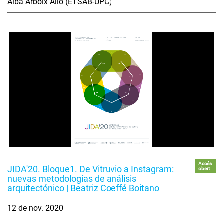
Alba Arboix Alio (ETSAB-UPC)
Accés
JIDA'20. Bloque1. De Vitruvio a Instagram:
obert
nuevas metodologías de análisis
arquitectónico | Beatriz Coeffé Boitano
12 de nov. 2020