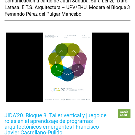
Comunicación a cargo de Juan Sádaba, Sara Lenzi, Itxaro
Latasa. E.T.S. Arquitectura – UPV/EHU. Modera el Bloque 3
Fernando Pérez del Pulgar Mancebo.
Accés
JIDA'20. Bloque 3. Taller vertical y juego de
obert
roles en el aprendizaje de programas
arquitectónicos emergentes | Francisco
Javier Castellano-Pulido