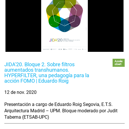
Accés
JIDA'20. Bloque 2. Sobre filtros
obert
aumentados transhumanos.
HYPERFILTER, una pedagogía para la
acción FOMO | Eduardo Roig
12 de nov. 2020
Presentación a cargo de Eduardo Roig Segovia, E.T.S.
Arquitectura Madrid – UPM. Bloque moderado por Judit
Taberna (ETSAB-UPC)