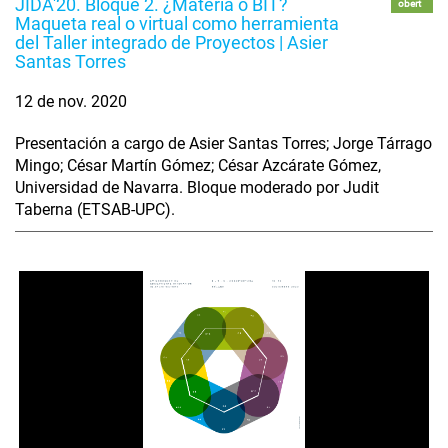
JIDA'20. Bloque 2. ¿Materia o BIT?
obert
Maqueta real o virtual como herramienta
del Taller integrado de Proyectos | Asier
Santas Torres
12 de nov. 2020
Presentación a cargo de Asier Santas Torres; Jorge Tárrago
Mingo; César Martín Gómez; César Azcárate Gómez,
Universidad de Navarra. Bloque moderado por Judit
Taberna (ETSAB-UPC).