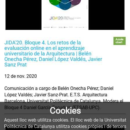
Accés
JIDA'20. Bloque 4. Los retos de la
obert
evaluación online en el aprendizaje
universitario de la Arquitectura | Belén
Onecha Pérez, Daniel López Valdés, Javier
Sanz Prat
12 de nov. 2020
Comunicación a cargo de Belén Onecha Pérez; Daniel
López Valdés; Javier Sanz-Prat. E.T.S. Arquitectura
Barcelona, Universitat Politècnica de Catalunya. Modera el
Bloque 4 Daniel García-Escudero (ETSAB-UPC).
Cookies
Aquest lloc web utilitza cookies. El lloc web de la Universitat
Politècnica de Catalunya utilitza cookies pròpies i de tercers