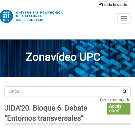
Inicia la sessió
Togg
navig
Zonavídeo UPC
Cerca
Cerca avançada
Accés
JIDA'20. Bloque 6. Debate
obert
"Entornos transversales"