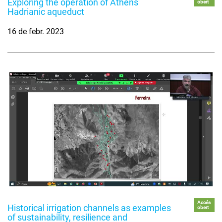
Exploring the operation of Athens'
obert
Hadrianic aqueduct
16 de febr. 2023
Accés
Historical irrigation channels as examples
obert
of sustainability, resilience and