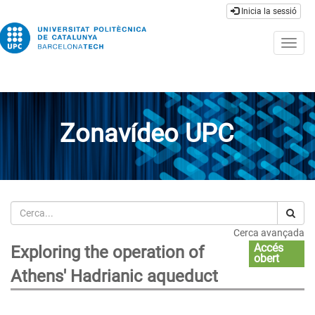
Inicia la sessió
Togg
navig
Zonavídeo UPC
Cerca
Cerca avançada
Accés
Exploring the operation of
obert
Athens' Hadrianic aqueduct