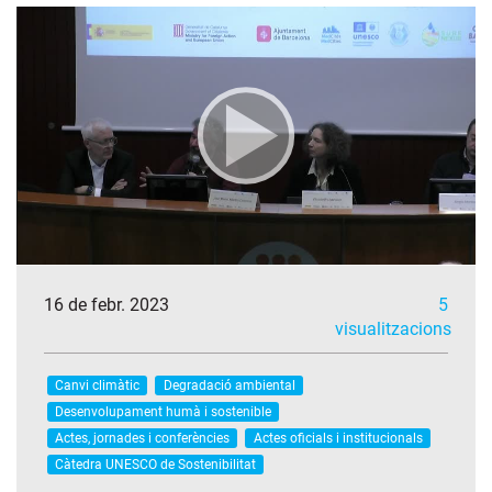
16 de febr. 2023
5
visualitzacions
Canvi climàtic
Degradació ambiental
Desenvolupament humà i sostenible
Actes, jornades i conferències
Actes oficials i institucionals
Càtedra UNESCO de Sostenibilitat