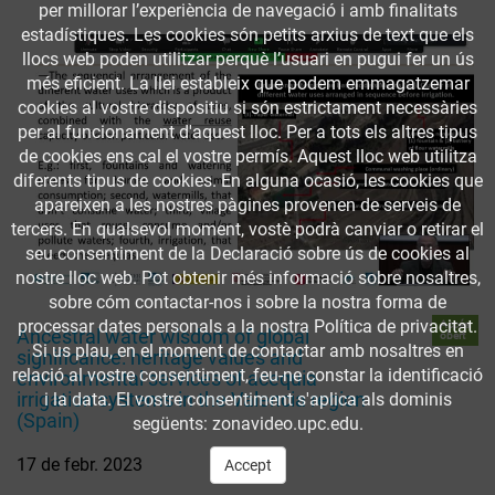
per millorar l’experiència de navegació i amb finalitats
estadístiques. Les cookies són petits arxius de text que els
llocs web poden utilitzar perquè l’usuari en pugui fer un ús
més eficient. La llei estableix que podem emmagatzemar
cookies al vostre dispositiu si són estrictament necessàries
per al funcionament d'aquest lloc. Per a tots els altres tipus
de cookies ens cal el vostre permís. Aquest lloc web utilitza
diferents tipus de cookies. En alguna ocasió, les cookies que
apareixen a les nostres pàgines provenen de serveis de
tercers. En qualsevol moment, vostè podrà canviar o retirar el
seu consentiment de la Declaració sobre ús de cookies al
nostre lloc web. Pot obtenir més informació sobre nosaltres,
sobre cóm contactar-nos i sobre la nostra forma de
processar dates personals a la nostra Política de privacitat.
Accés
Ancestral water wisdom of global
obert
Si us plau, en el moment de contactar amb nosaltres en
significance: heritage values and
relació al vostre consentiment, feu-ne constar la identificació
environmental services of acequia
irrigation systems in the Valencia region
i la data. El vostre consentiment s'aplica als dominis
(Spain)
següents: zonavideo.upc.edu.
17 de febr. 2023
Accept