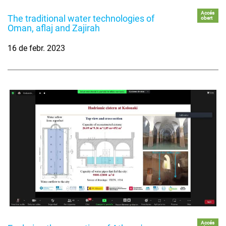
Accés
The traditional water technologies of
obert
Oman, aflaj and Zajirah
16 de febr. 2023
Accés