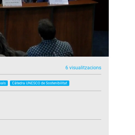
6 visualitzacions
nals
Càtedra UNESCO de Sostenibilitat