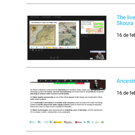
The liv
Skoura
16 de fe
Ancestr
16 de fe