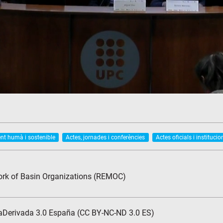
t humà i sostenible
Actes, jornades i conferències
Actes oficials i institucio
ork of Basin Organizations (REMOC)
aDerivada 3.0 España (CC BY-NC-ND 3.0 ES)