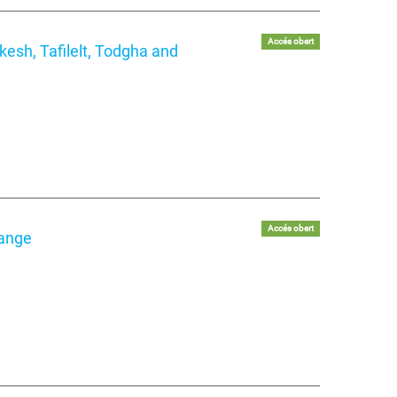
Accés obert
kesh, Tafilelt, Todgha and
Accés obert
hange