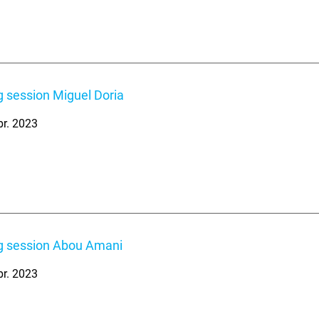
 session Miguel Doria
br. 2023
g session Abou Amani
br. 2023