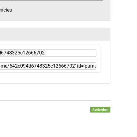
encies
Accés obert