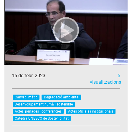
16 de febr. 2023
5
visualitzacions
Canvi climàtic
Degradació ambiental
Desenvolupament humà i sostenible
Actes, jornades i conferències
Actes oficials i institucionals
Càtedra UNESCO de Sostenibilitat