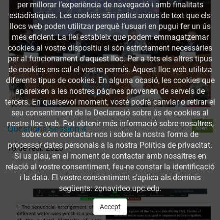
per millorar l’experiència de navegació i amb finalitats
estadístiques. Les cookies són petits arxius de text que els
llocs web poden utilitzar perquè l’usuari en pugui fer un ús
més eficient. La llei estableix que podem emmagatzemar
cookies al vostre dispositiu si són estrictament necessàries
per al funcionament d'aquest lloc. Per a tots els altres tipus
de cookies ens cal el vostre permís. Aquest lloc web utilitza
diferents tipus de cookies. En alguna ocasió, les cookies que
apareixen a les nostres pàgines provenen de serveis de
tercers. En qualsevol moment, vostè podrà canviar o retirar el
seu consentiment de la Declaració sobre ús de cookies al
nostre lloc web. Pot obtenir més informació sobre nosaltres,
Accés
Questions Session 4
obert
sobre cóm contactar-nos i sobre la nostra forma de
processar dates personals a la nostra Política de privacitat.
16 de febr. 2023
Si us plau, en el moment de contactar amb nosaltres en
relació al vostre consentiment, feu-ne constar la identificació
i la data. El vostre consentiment s'aplica als dominis
següents: zonavideo.upc.edu.
Accept