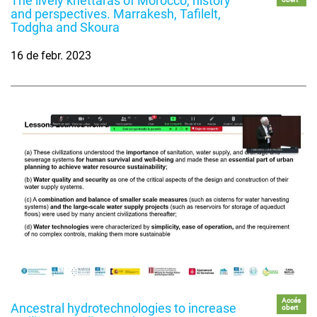
The lively khettaras of Morocco, history
and perspectives. Marrakesh, Tafilelt,
Todgha and Skoura
16 de febr. 2023
Accés
Ancestral hydrotechnologies to increase
obert