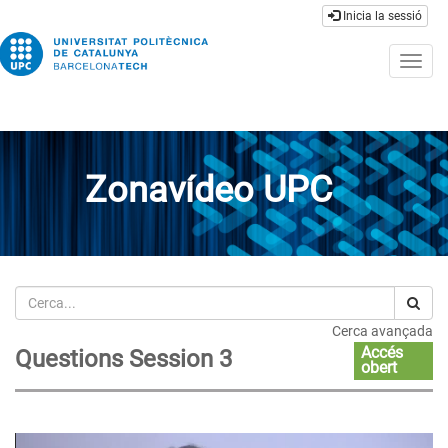
Inicia la sessió
Togg
navig
Zonavídeo UPC
Cerca
Cerca avançada
Accés
Questions Session 3
obert