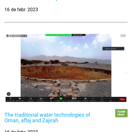
16 de febr. 2023
Accés
The traditional water technologies of
obert
Oman, aflaj and Zajirah