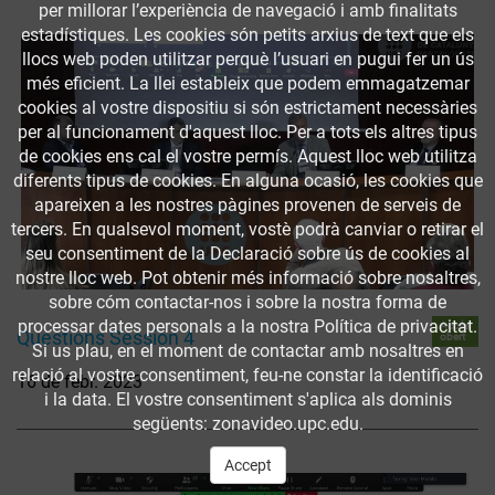
per millorar l’experiència de navegació i amb finalitats
estadístiques. Les cookies són petits arxius de text que els
llocs web poden utilitzar perquè l’usuari en pugui fer un ús
més eficient. La llei estableix que podem emmagatzemar
cookies al vostre dispositiu si són estrictament necessàries
per al funcionament d'aquest lloc. Per a tots els altres tipus
de cookies ens cal el vostre permís. Aquest lloc web utilitza
diferents tipus de cookies. En alguna ocasió, les cookies que
apareixen a les nostres pàgines provenen de serveis de
tercers. En qualsevol moment, vostè podrà canviar o retirar el
seu consentiment de la Declaració sobre ús de cookies al
nostre lloc web. Pot obtenir més informació sobre nosaltres,
sobre cóm contactar-nos i sobre la nostra forma de
processar dates personals a la nostra Política de privacitat.
Accés
Questions Session 4
obert
Si us plau, en el moment de contactar amb nosaltres en
relació al vostre consentiment, feu-ne constar la identificació
16 de febr. 2023
i la data. El vostre consentiment s'aplica als dominis
següents: zonavideo.upc.edu.
Accept