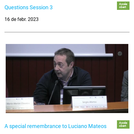
Accés
Questions Session 3
obert
16 de febr. 2023
Accés
A special remembrance to Luciano Mateos
obert