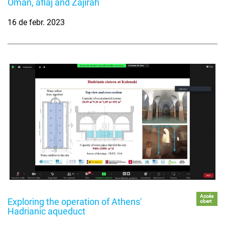
Oman, aflaj and Zajirah
16 de febr. 2023
Accés
Exploring the operation of Athens'
obert
Hadrianic aqueduct