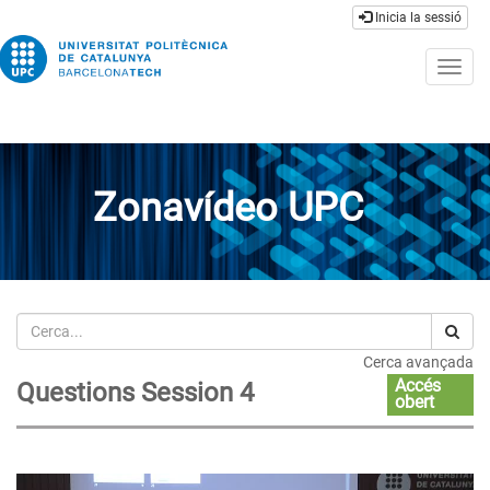
Inicia la sessió
Togg
navig
Zonavídeo UPC
Cerca
Cerca avançada
Accés
Questions Session 4
obert