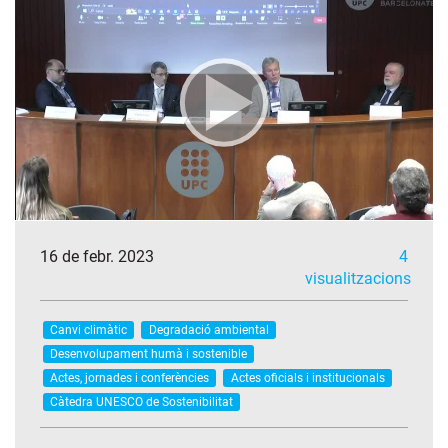
16 de febr. 2023
4
visualitzacions
Canvi climàtic
Degradació ambiental
Desenvolupament humà i sostenible
Actes, jornades i conferències
Actes oficials i institucionals
Càtedra UNESCO de Sostenibilitat