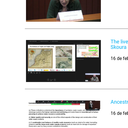
The liv
Skoura
16 de fe
Ancestr
16 de fe