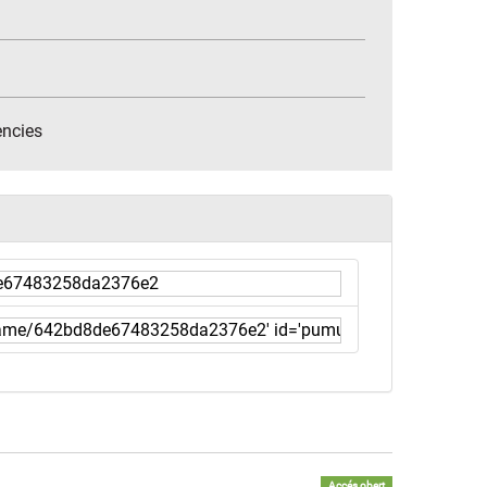
encies
Accés obert