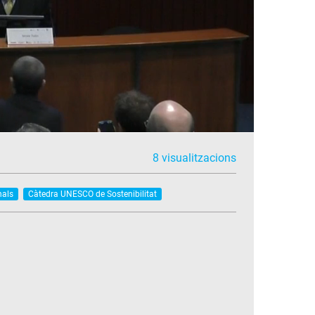
8 visualitzacions
nals
Càtedra UNESCO de Sostenibilitat