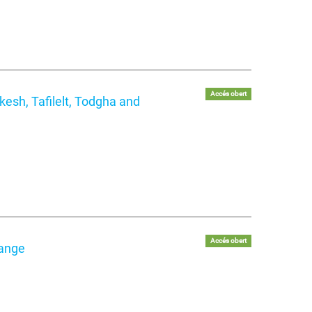
Accés obert
kesh, Tafilelt, Todgha and
Accés obert
hange