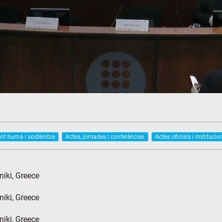
t humà i sostenible
Actes, jornades i conferències
Actes oficials i institucio
niki, Greece
niki, Greece
niki, Greece