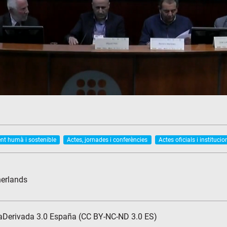
t humà i sostenible
Actes, jornades i conferències
Actes oficials i institucio
herlands
aDerivada 3.0 España (CC BY-NC-ND 3.0 ES)