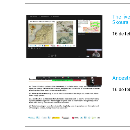
The liv
Skoura
16 de fe
Ancestr
16 de fe