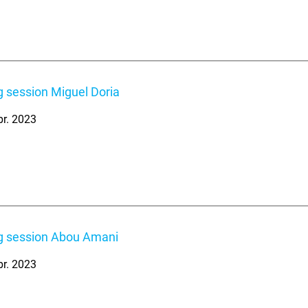
 session Miguel Doria
br. 2023
g session Abou Amani
br. 2023