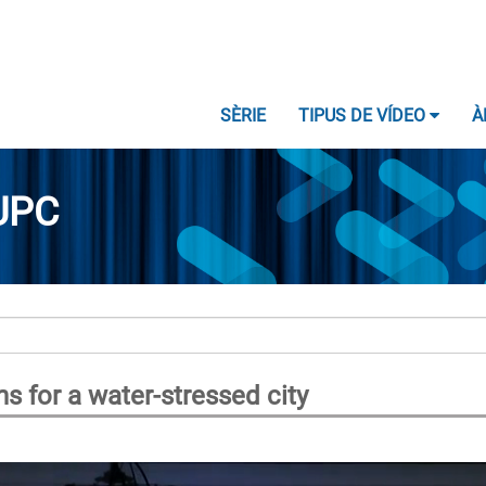
SÈRIE
TIPUS DE VÍDEO
À
UPC
s for a water-stressed city