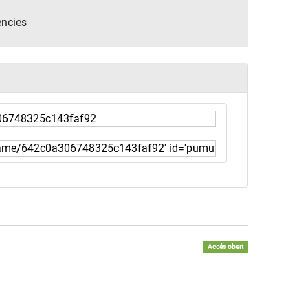
encies
Accés obert