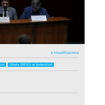
6 visualitzacions
nals
Càtedra UNESCO de Sostenibilitat