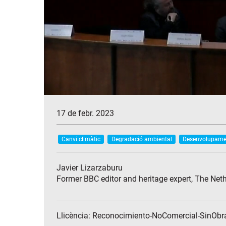
17 de febr. 2023
Canvi climàtic
Degradació ambiental
Desenvolupamen
Javier Lizarzaburu
Former BBC editor and heritage expert, The Net
Llicència: Reconocimiento-NoComercial-SinObr