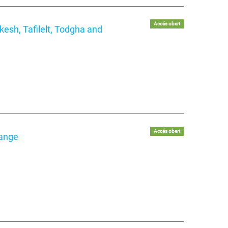
Accés obert
kesh, Tafilelt, Todgha and
Accés obert
hange