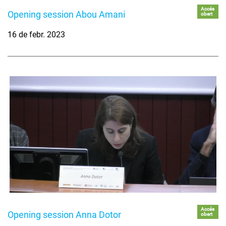
Accés
Opening session Abou Amani
obert
16 de febr. 2023
Accés
Opening session Anna Dotor
obert