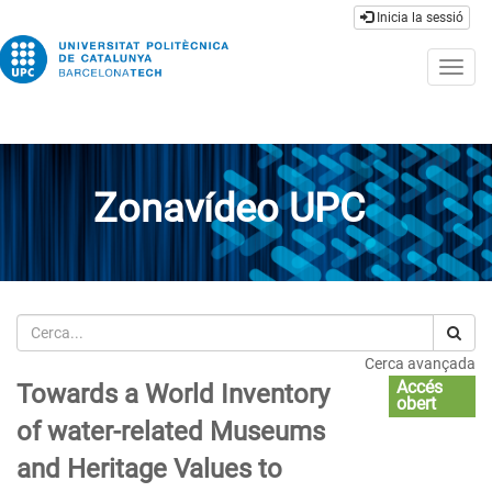
Inicia la sessió
Togg
navig
Zonavídeo UPC
Cerca
Cerca avançada
Accés
Towards a World Inventory
obert
of water-related Museums
and Heritage Values to