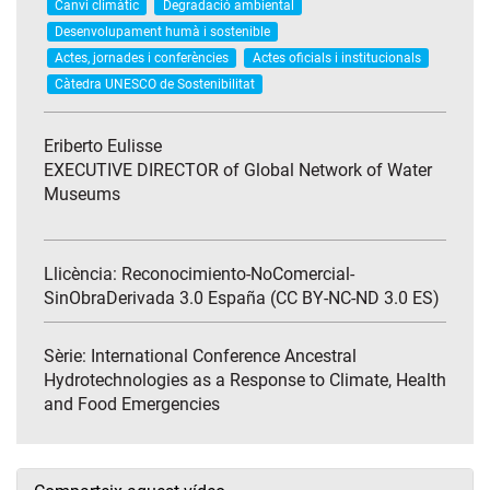
Canvi climàtic
Degradació ambiental
Desenvolupament humà i sostenible
Actes, jornades i conferències
Actes oficials i institucionals
Càtedra UNESCO de Sostenibilitat
Eriberto Eulisse
EXECUTIVE DIRECTOR of Global Network of Water
Museums
Llicència: Reconocimiento-NoComercial-
SinObraDerivada 3.0 España (CC BY-NC-ND 3.0 ES)
Sèrie:
International Conference Ancestral
Hydrotechnologies as a Response to Climate, Health
and Food Emergencies