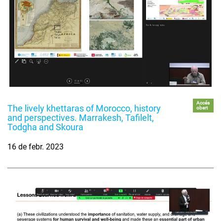
Accés
The lively khettaras of Morocco, history
obert
and perspectives. Marrakesh, Tafilelt,
Todgha and Skoura
16 de febr. 2023