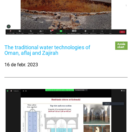
Accés
The traditional water technologies of
obert
Oman, aflaj and Zajirah
16 de febr. 2023