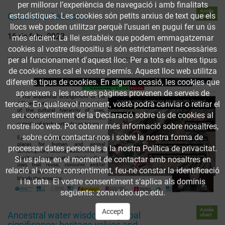
per millorar l’experiència de navegació i amb finalitats
Accés
Questions Session 4
estadístiques. Les cookies són petits arxius de text que els
obert
llocs web poden utilitzar perquè l’usuari en pugui fer un ús
16 de febr. 2023
més eficient. La llei estableix que podem emmagatzemar
cookies al vostre dispositiu si són estrictament necessàries
per al funcionament d'aquest lloc. Per a tots els altres tipus
de cookies ens cal el vostre permís. Aquest lloc web utilitza
diferents tipus de cookies. En alguna ocasió, les cookies que
apareixen a les nostres pàgines provenen de serveis de
tercers. En qualsevol moment, vostè podrà canviar o retirar el
seu consentiment de la Declaració sobre ús de cookies al
nostre lloc web. Pot obtenir més informació sobre nosaltres,
sobre cóm contactar-nos i sobre la nostra forma de
processar dates personals a la nostra Política de privacitat.
Si us plau, en el moment de contactar amb nosaltres en
relació al vostre consentiment, feu-ne constar la identificació
i la data. El vostre consentiment s'aplica als dominis
següents: zonavideo.upc.edu.
Accés
Accept
Ancestral water wisdom of global
obert
significance: heritage values and