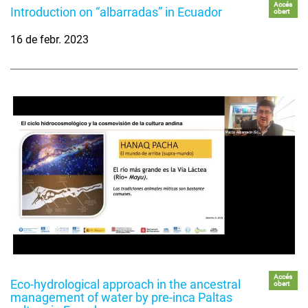
Accés
Introduction on “albarradas” in Ecuador
obert
16 de febr. 2023
Accés
Eco-hydrological approach in the ancestral
obert
management of water by pre-inca Paltas