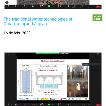
Accés
The traditional water technologies of
obert
Oman, aflaj and Zajirah
16 de febr. 2023