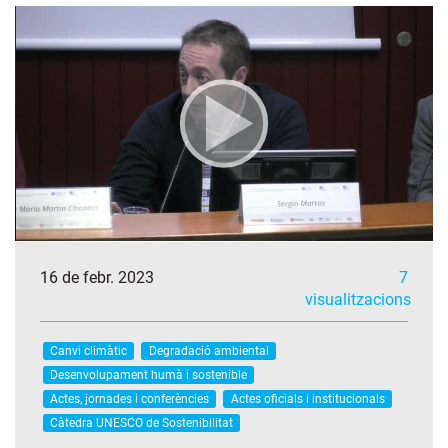
16 de febr. 2023
7
visualitzacions
Canvi climàtic
Degradació ambiental
Desenvolupament humà i sostenible
Actes, jornades i conferències
Actes oficials i institucionals
Càtedra UNESCO de Sostenibilitat