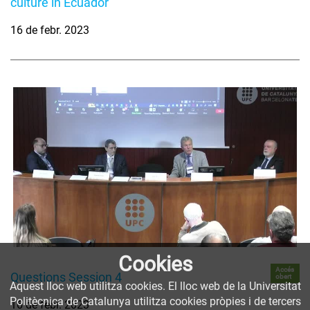
culture in Ecuador
16 de febr. 2023
Cookies
Accés
Questions Session 4
obert
Aquest lloc web utilitza cookies. El lloc web de la Universitat
Politècnica de Catalunya utilitza cookies pròpies i de tercers
16 de febr. 2023