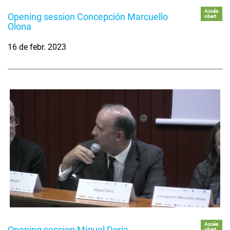
Accés
Opening session Concepción Marcuello
obert
Olona
16 de febr. 2023
Accés
Opening session Miguel Doria
obert