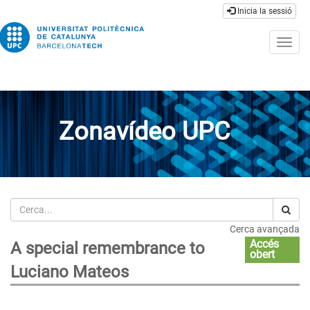
Inicia la sessió
Togg
navig
Zonavídeo UPC
Cerca
Cerca avançada
Accés
A special remembrance to
obert
Luciano Mateos