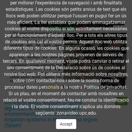
per millorar l’experiència de navegació i amb finalitats
estadístiques. Les cookies són petits arxius de text que els
llocs web poden utilitzar perquè l’usuari en pugui fer un ús
més eficient. La llei estableix que podem emmagatzemar
cookies al vostre dispositiu si són estrictament necessàries
per al funcionament d'aquest lloc. Per a tots els altres tipus
de cookies ens cal el vostre permís. Aquest lloc web utilitza
diferents tipus de cookies. En alguna ocasió, les cookies que
apareixen a les nostres pàgines provenen de serveis de
tercers. En qualsevol moment, vostè podrà canviar o retirar el
seu consentiment de la Declaració sobre ús de cookies al
nostre lloc web. Pot obtenir més informació sobre nosaltres,
sobre cóm contactar-nos i sobre la nostra forma de
processar dates personals a la nostra Política de privacitat.
Si us plau, en el moment de contactar amb nosaltres en
relació al vostre consentiment, feu-ne constar la identificació
Accés
Ancestral water wisdom of global
obert
i la data. El vostre consentiment s'aplica als dominis
significance: heritage values and
següents: zonavideo.upc.edu.
environmental services of acequia
irrigation systems in the Valencia region
Accept
(Spain)