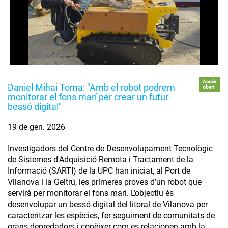
Accés
Daniel Mihai Toma: "Amb el robot podrem
obert
monitorar el fons marí per crear un futur
bessó digital"
19 de gen. 2026
Investigadors del Centre de Desenvolupament Tecnològic
de Sistemes d'Adquisició Remota i Tractament de la
Informació (SARTI) de la UPC han iniciat, al Port de
Vilanova i la Geltrú, les primeres proves d’un robot que
servirà per monitorar el fons marí. L’objectiu és
desenvolupar un bessó digital del litoral de Vilanova per
caracteritzar les espècies, fer seguiment de comunitats de
grans depredadors i conèixer com es relacionen amb la