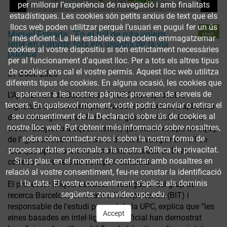
per millorar l’experiència de navegació i amb finalitats
estadístiques. Les cookies són petits arxius de text que els
llocs web poden utilitzar perquè l’usuari en pugui fer un ús
Accés
Miquel Estrada: "En el full de ruta volem
obert
més eficient. La llei estableix que podem emmagatzemar
tenir en compte tots els usuaris de la via
cookies al vostre dispositiu si són estrictament necessàries
pública"
per al funcionament d'aquest lloc. Per a tots els altres tipus
de cookies ens cal el vostre permís. Aquest lloc web utilitza
31 d’oct. 2025
diferents tipus de cookies. En alguna ocasió, les cookies que
apareixen a les nostres pàgines provenen de serveis de
L’Ajuntament de Barcelona i la UPC han aprovat la
tercers. En qualsevol moment, vostè podrà canviar o retirar el
signatura d’un conveni per avaluar el potencial d’aplicació
seu consentiment de la Declaració sobre ús de cookies al
de la intel·ligència artificial en la gestió semafòrica a la
nostre lloc web. Pot obtenir més informació sobre nosaltres,
ciutat. L’objectiu d’aquest estudi, que desenvolupa un equip
sobre cóm contactar-nos i sobre la nostra forma de
de l' @EscolaCamins , serà el de desenvolupar un full de
processar dates personals a la nostra Política de privacitat.
ruta que aporti accions concretes basades en IA en
Si us plau, en el moment de contactar amb nosaltres en
corredors i serveis de transport concrets.
relació al vostre consentiment, feu-ne constar la identificació
i la data. El vostre consentiment s'aplica als dominis
El professor Miquel Estrada, investigador del grup de
següents: zonavideo.upc.edu.
recerca Barcelona Innovative Transportation (BIT) i
responsable de l’estudi per part de la UPC, explica que “les
Accept
eines basades en intel·ligència artificial han demostrat