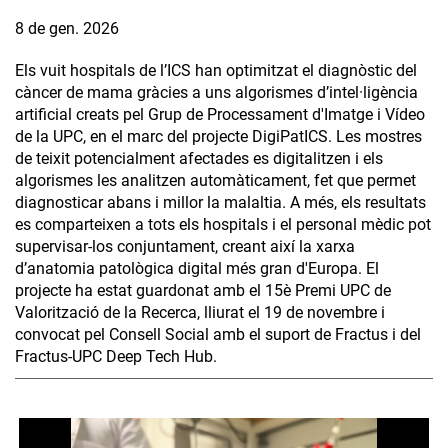
8 de gen. 2026
Els vuit hospitals de l’ICS han optimitzat el diagnòstic del
càncer de mama gràcies a uns algorismes d’intel·ligència
artificial creats pel Grup de Processament d'Imatge i Vídeo
de la UPC, en el marc del projecte DigiPatICS. Les mostres
de teixit potencialment afectades es digitalitzen i els
algorismes les analitzen automàticament, fet que permet
diagnosticar abans i millor la malaltia. A més, els resultats
es comparteixen a tots els hospitals i el personal mèdic pot
supervisar-los conjuntament, creant així la xarxa
d’anatomia patològica digital més gran d'Europa. El
projecte ha estat guardonat amb el 15è Premi UPC de
Valorització de la Recerca, lliurat el 19 de novembre i
convocat pel Consell Social amb el suport de Fractus i del
Fractus-UPC Deep Tech Hub.