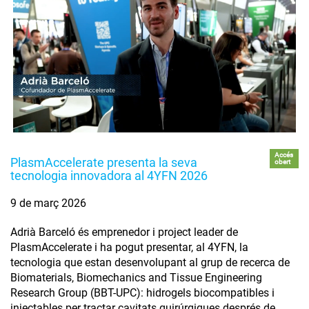
Accés
PlasmAccelerate presenta la seva
obert
tecnologia innovadora al 4YFN 2026
9 de març 2026
Adrià Barceló és emprenedor i project leader de
PlasmAccelerate i ha pogut presentar, al 4YFN, la
tecnologia que estan desenvolupant al grup de recerca de
Biomaterials, Biomechanics and Tissue Engineering
Research Group (BBT-UPC): hidrogels biocompatibles i
injectables per tractar cavitats quirúrgiques després de