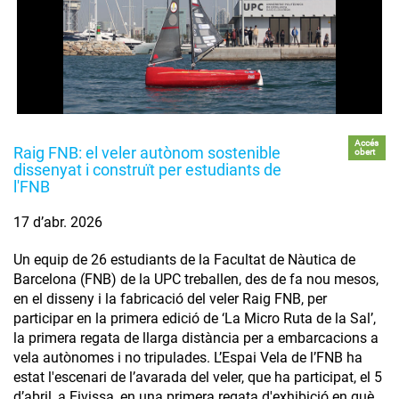
Accés
Raig FNB: el veler autònom sostenible
obert
dissenyat i construït per estudiants de
l'FNB
17 d’abr. 2026
Un equip de 26 estudiants de la Facultat de Nàutica de
Barcelona (FNB) de la UPC treballen, des de fa nou mesos,
en el disseny i la fabricació del veler Raig FNB, per
participar en la primera edició de ‘La Micro Ruta de la Sal’,
la primera regata de llarga distància per a embarcacions a
vela autònomes i no tripulades. L’Espai Vela de l’FNB ha
estat l'escenari de l’avarada del veler, que ha participat, el 5
d’abril, a Eivissa, en una primera regata d'exhibició en què