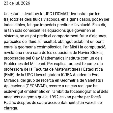
23 de jul. 2026
Un estudi liderat per la UPC i l’ICMAT demostra que les
trajectòries dels fluids viscosos, en alguns casos, poden ser
indecidibles, fet que impedeix predir-ne l’evolució. És a dir,
ni tan sols coneixent les equacions que governen el
sistema, no es pot predir el comportament futur d’algunes
partícules del fluid. El resultat, obtingut establint un pont
entre la geometria cosimplèctica, l’anàlisi i la computació,
revela una nova cara de les equacions de Navier-Stokes,
proposades pel Clay Mathematics Institute com un dels
Problemes del Mil·lenni. Per explicar aquest fenomen, la
professora de la Facultat de Matemàtiques i Estadística
(FME) de la UPC i investigadora ICREA Academia Eva
Miranda, del grup de recerca en Geometria de Varietats i
Aplicacions (GEOMVAP), recorre a un cas real que ha
esdevingut emblemàtic en l’àmbit de l’oceanografia: el dels
aneguets de goma que el 1992 es van perdre per l’oceà
Pacífic després de caure accidentalment d’un vaixell de
càrrega.