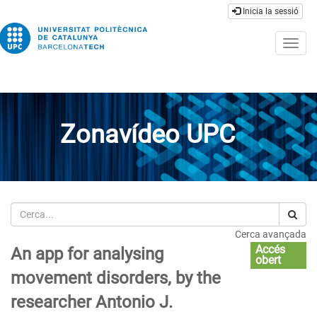
Inicia la sessió
Togg
navig
Zonavídeo UPC
Cerca
Cerca avançada
Accés
An app for analysing
obert
movement disorders, by the
researcher Antonio J.