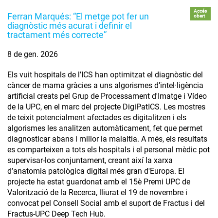
Accés
Ferran Marqués: “El metge pot fer un
obert
diagnòstic més acurat i definir el
tractament més correcte”
8 de gen. 2026
Els vuit hospitals de l’ICS han optimitzat el diagnòstic del
càncer de mama gràcies a uns algorismes d’intel·ligència
artificial creats pel Grup de Processament d'Imatge i Vídeo
de la UPC, en el marc del projecte DigiPatICS. Les mostres
de teixit potencialment afectades es digitalitzen i els
algorismes les analitzen automàticament, fet que permet
diagnosticar abans i millor la malaltia. A més, els resultats
es comparteixen a tots els hospitals i el personal mèdic pot
supervisar-los conjuntament, creant així la xarxa
d’anatomia patològica digital més gran d'Europa. El
projecte ha estat guardonat amb el 15è Premi UPC de
Valorització de la Recerca, lliurat el 19 de novembre i
convocat pel Consell Social amb el suport de Fractus i del
Fractus-UPC Deep Tech Hub.