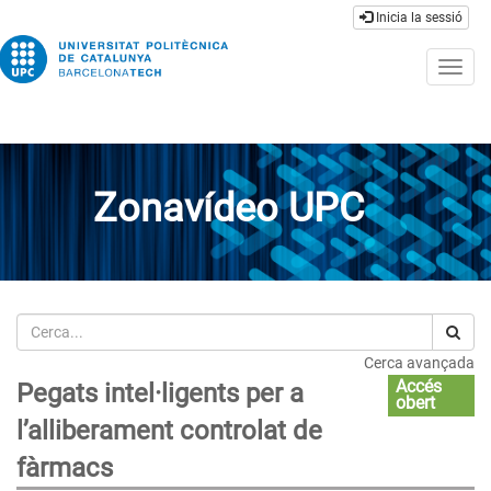
Inicia la sessió
Togg
navig
Zonavídeo UPC
Cerca
Cerca avançada
Accés
Pegats intel·ligents per a
obert
l’alliberament controlat de
fàrmacs