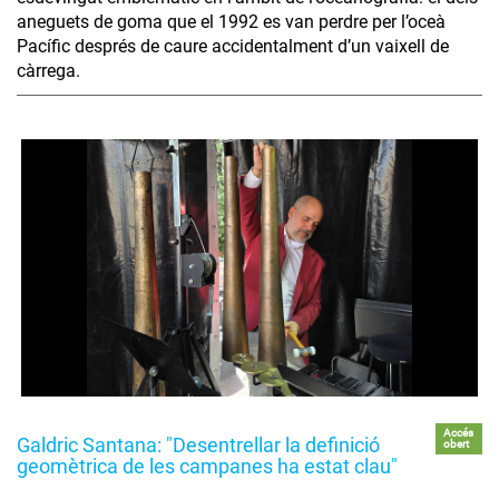
aneguets de goma que el 1992 es van perdre per l’oceà
Pacífic després de caure accidentalment d’un vaixell de
càrrega.
Accés
Galdric Santana: "Desentrellar la definició
obert
geomètrica de les campanes ha estat clau"