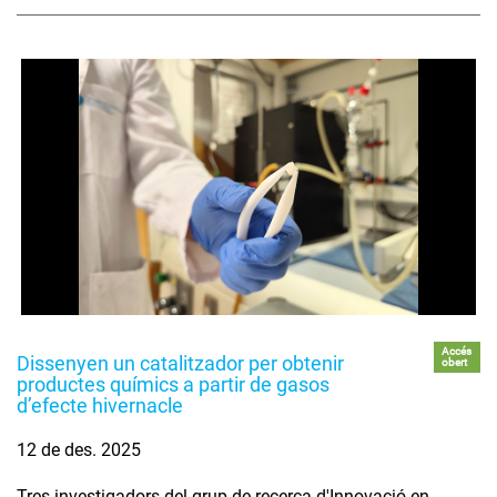
Accés
Dissenyen un catalitzador per obtenir
obert
productes químics a partir de gasos
d’efecte hivernacle
12 de des. 2025
Tres investigadors del grup de recerca d'Innovació en