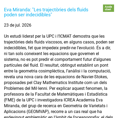
Accés
Eva Miranda: "Les trajectòries dels fluids
obert
poden ser indecidibles"
23 de jul. 2026
Un estudi liderat per la UPC i l’ICMAT demostra que les
trajectòries dels fluids viscosos, en alguns casos, poden ser
indecidibles, fet que impedeix predir-ne l’evolució. És a dir,
ni tan sols coneixent les equacions que governen el
sistema, no es pot predir el comportament futur d’algunes
partícules del fluid. El resultat, obtingut establint un pont
entre la geometria cosimplèctica, l’anàlisi i la computació,
revela una nova cara de les equacions de Navier-Stokes,
proposades pel Clay Mathematics Institute com un dels
Problemes del Mil·lenni. Per explicar aquest fenomen, la
professora de la Facultat de Matemàtiques i Estadística
(FME) de la UPC i investigadora ICREA Academia Eva
Miranda, del grup de recerca en Geometria de Varietats i
Aplicacions (GEOMVAP), recorre a un cas real que ha
esdevingut emblemàtic en l’àmbit de l’oceanografia: el dels