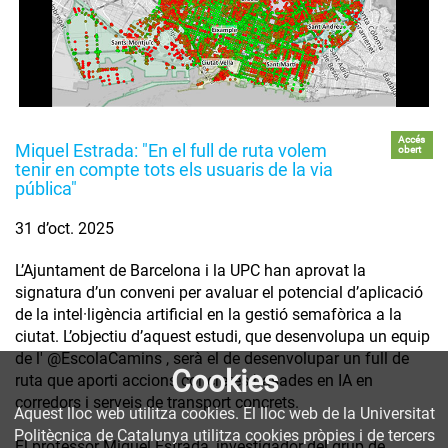
Accés
Miquel Estrada: "En el full de ruta volem
obert
tenir en compte tots els usuaris de la via
pública"
31 d’oct. 2025
L’Ajuntament de Barcelona i la UPC han aprovat la
signatura d’un conveni per avaluar el potencial d’aplicació
de la intel·ligència artificial en la gestió semafòrica a la
ciutat. L’objectiu d’aquest estudi, que desenvolupa un equip
de l' @EscolaCamins , serà el de desenvolupar un full de
Cookies
ruta que aporti accions concretes basades en IA en
corredors i serveis de transport concrets.
Aquest lloc web utilitza cookies. El lloc web de la Universitat
Politècnica de Catalunya utilitza cookies pròpies i de tercers
El professor Miquel Estrada, investigador del grup de