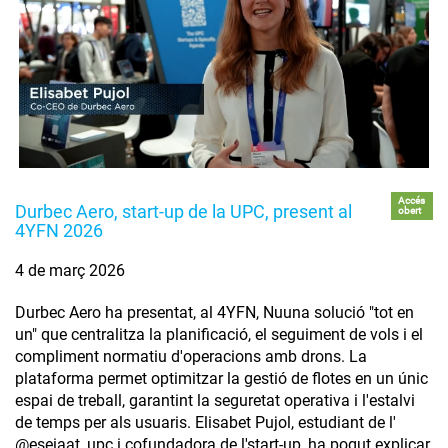
Accés
Durbec Aero, start-up de la UPC, present al
obert
4YFN 2026
4 de març 2026
Durbec Aero ha presentat, al 4YFN, Nuuna solució "tot en
un" que centralitza la planificació, el seguiment de vols i el
compliment normatiu d'operacions amb drons. La
plataforma permet optimitzar la gestió de flotes en un únic
espai de treball, garantint la seguretat operativa i l'estalvi
de temps per als usuaris. Elisabet Pujol, estudiant de l'
@eseiaat_upc i cofundadora de l'start-up, ha pogut explicar