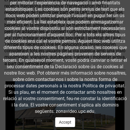
per millorar l’experiència de navegació i amb finalitats
recerca Barcelona Innovative Transportation (BIT) i
estadístiques. Les cookies són petits arxius de text que els
responsable de l’estudi per part de la UPC, explica que “les
llocs web poden utilitzar perquè l’usuari en pugui fer un ús
eines basades en intel·ligència artificial han demostrat
més eficient. La llei estableix que podem emmagatzemar
beneficis en la millora del flux de trànsit en altres ciutats,
cookies al vostre dispositiu si són estrictament necessàries
però cal adaptar-les al context i urbanisme de Barcelona,
per al funcionament d'aquest lloc. Per a tots els altres tipus
així com integrar aspectes de seguretat i qualitat de l’aire.
de cookies ens cal el vostre permís. Aquest lloc web utilitza
També és necessari que les solucions es desenvolupin
diferents tipus de cookies. En alguna ocasió, les cookies que
considerant tots els usuaris de la via pública amb una visió
apareixen a les nostres pàgines provenen de serveis de
multimodal: vianants, autobusos, tramvia i mobilitat activa,
tercers. En qualsevol moment, vostè podrà canviar o retirar el
a part del vehicle privat”.
seu consentiment de la Declaració sobre ús de cookies al
nostre lloc web. Pot obtenir més informació sobre nosaltres,
sobre cóm contactar-nos i sobre la nostra forma de
processar dates personals a la nostra Política de privacitat.
Si us plau, en el moment de contactar amb nosaltres en
relació al vostre consentiment, feu-ne constar la identificació
i la data. El vostre consentiment s'aplica als dominis
següents: zonavideo.upc.edu.
Accept