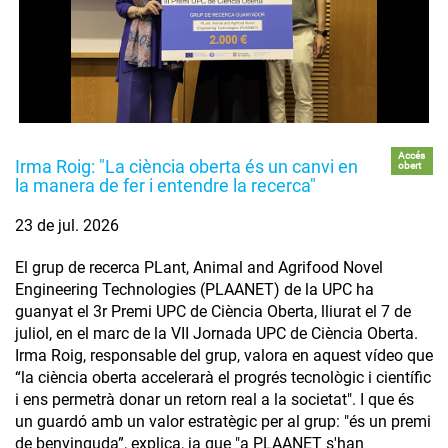
Accés
Irma Roig: "La ciència oberta és un canvi en
obert
la manera de fer i entendre la recerca"
23 de jul. 2026
El grup de recerca PLant, Animal and Agrifood Novel
Engineering Technologies (PLAANET) de la UPC ha
guanyat el 3r Premi UPC de Ciència Oberta, lliurat el 7 de
juliol, en el marc de la VII Jornada UPC de Ciència Oberta.
Irma Roig, responsable del grup, valora en aquest vídeo que
“la ciència oberta accelerarà el progrés tecnològic i científic
i ens permetrà donar un retorn real a la societat". I que és
un guardó amb un valor estratègic per al grup: "és un premi
de benvinguda”, explica, ja que "a PLAANET s'han