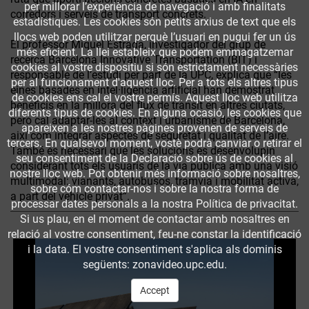
per millorar l’experiència de navegació i amb finalitats
corredors i serveis de transport concrets.
estadístiques. Les cookies són petits arxius de text que els
llocs web poden utilitzar perquè l’usuari en pugui fer un ús
El professor Miquel Estrada, investigador del grup de
més eficient. La llei estableix que podem emmagatzemar
recerca Barcelona Innovative Transportation (BIT) i
cookies al vostre dispositiu si són estrictament necessàries
responsable de l’estudi per part de la UPC, explica que “les
per al funcionament d'aquest lloc. Per a tots els altres tipus
eines basades en intel·ligència artificial han demostrat
de cookies ens cal el vostre permís. Aquest lloc web utilitza
beneficis en la millora del flux de trànsit en altres ciutats,
diferents tipus de cookies. En alguna ocasió, les cookies que
però cal adaptar-les al context i urbanisme de Barcelona,
apareixen a les nostres pàgines provenen de serveis de
així com integrar aspectes de seguretat i qualitat de l’aire.
tercers. En qualsevol moment, vostè podrà canviar o retirar el
També és necessari que les solucions es desenvolupin
seu consentiment de la Declaració sobre ús de cookies al
considerant tots els usuaris de la via pública amb una visió
nostre lloc web. Pot obtenir més informació sobre nosaltres,
multimodal: vianants, autobusos, tramvia i mobilitat activa,
sobre cóm contactar-nos i sobre la nostra forma de
a part del vehicle privat”.
processar dates personals a la nostra Política de privacitat.
Si us plau, en el moment de contactar amb nosaltres en
relació al vostre consentiment, feu-ne constar la identificació
i la data. El vostre consentiment s'aplica als dominis
següents: zonavideo.upc.edu.
Accept