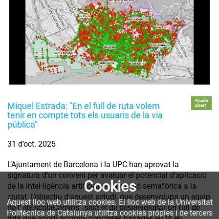
Accés
Miquel Estrada: "En el full de ruta volem
obert
tenir en compte tots els usuaris de la via
pública"
31 d’oct. 2025
L’Ajuntament de Barcelona i la UPC han aprovat la
signatura d’un conveni per avaluar el potencial d’aplicació
Cookies
de la intel·ligència artificial en la gestió semafòrica a la
ciutat. L’objectiu d’aquest estudi, que desenvolupa un equip
Aquest lloc web utilitza cookies. El lloc web de la Universitat
de l' @EscolaCamins , serà el de desenvolupar un full de
Politècnica de Catalunya utilitza cookies pròpies i de tercers
ruta que aporti accions concretes basades en IA en