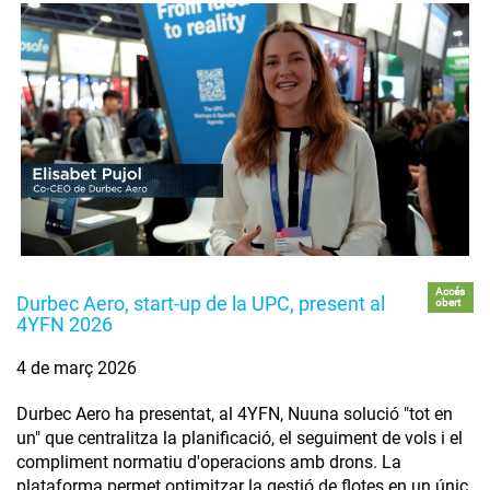
Accés
Durbec Aero, start-up de la UPC, present al
obert
4YFN 2026
4 de març 2026
Durbec Aero ha presentat, al 4YFN, Nuuna solució "tot en
un" que centralitza la planificació, el seguiment de vols i el
compliment normatiu d'operacions amb drons. La
plataforma permet optimitzar la gestió de flotes en un únic