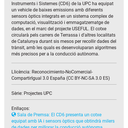
Instruments i Sistemes (CD6) de la UPC ha equipat
un vehicle de baixes emissions amb diferents
sensors òptics integrats en un sistema complex de
computació, visualització i emmagatzematge de
dades, en el marc del projecte USEFUL. El cotxe
circularà pels carrers de Terrassa i d'altres localitats
de Catalunya durant sis mesos per recollir dades del
trànsit, amb les quals es desenvoluparan algoritmes
més precisos per a la conducció autònoma.
Llicència: Reconocimiento-NoComercial-
CompartirIgual 3.0 España (CC BY-NC-SA 3.0 ES)
Sèrie:
Projectes UPC
Enllaços:
Sala de Premsa: El CD6 presenta un cotxe
equipat amb IA i sensors òptics que obtindrà milers
de dades per millorar la conducció autònoma