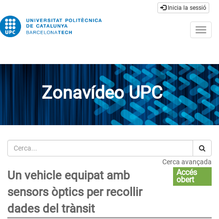
Inicia la sessió
Togg
navig
Zonavídeo UPC
Cerca
Cerca avançada
Accés
Un vehicle equipat amb
obert
sensors òptics per recollir
dades del trànsit