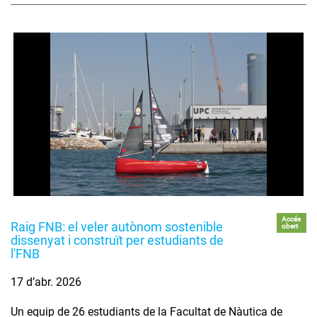
Accés
Raig FNB: el veler autònom sostenible
obert
dissenyat i construït per estudiants de
l'FNB
17 d’abr. 2026
Un equip de 26 estudiants de la Facultat de Nàutica de