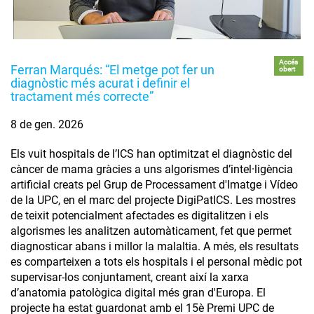
Accés
Ferran Marqués: “El metge pot fer un
obert
diagnòstic més acurat i definir el
tractament més correcte”
8 de gen. 2026
Els vuit hospitals de l’ICS han optimitzat el diagnòstic del
càncer de mama gràcies a uns algorismes d’intel·ligència
artificial creats pel Grup de Processament d'Imatge i Vídeo
de la UPC, en el marc del projecte DigiPatICS. Les mostres
de teixit potencialment afectades es digitalitzen i els
algorismes les analitzen automàticament, fet que permet
diagnosticar abans i millor la malaltia. A més, els resultats
es comparteixen a tots els hospitals i el personal mèdic pot
supervisar-los conjuntament, creant així la xarxa
d’anatomia patològica digital més gran d'Europa. El
projecte ha estat guardonat amb el 15è Premi UPC de