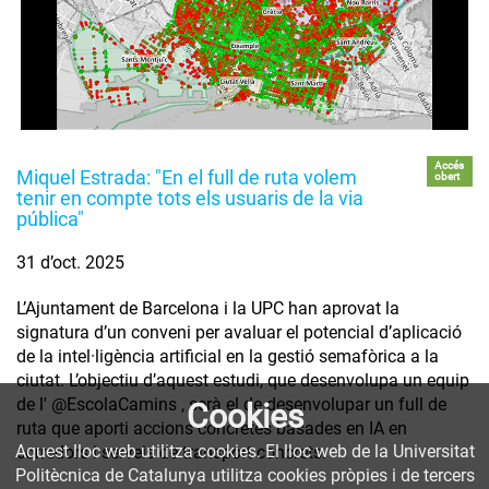
Accés
Miquel Estrada: "En el full de ruta volem
obert
tenir en compte tots els usuaris de la via
pública"
31 d’oct. 2025
L’Ajuntament de Barcelona i la UPC han aprovat la
signatura d’un conveni per avaluar el potencial d’aplicació
de la intel·ligència artificial en la gestió semafòrica a la
ciutat. L’objectiu d’aquest estudi, que desenvolupa un equip
de l' @EscolaCamins , serà el de desenvolupar un full de
Cookies
ruta que aporti accions concretes basades en IA en
Aquest lloc web utilitza cookies. El lloc web de la Universitat
corredors i serveis de transport concrets.
Politècnica de Catalunya utilitza cookies pròpies i de tercers