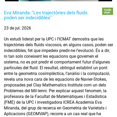
Accés
Eva Miranda: "Les trajectòries dels fluids
obert
poden ser indecidibles"
23 de jul. 2026
Un estudi liderat per la UPC i l’ICMAT demostra que les
trajectòries dels fluids viscosos, en alguns casos, poden ser
indecidibles, fet que impedeix predir-ne l’evolució. És a dir,
ni tan sols coneixent les equacions que governen el
sistema, no es pot predir el comportament futur d’algunes
partícules del fluid. El resultat, obtingut establint un pont
entre la geometria cosimplèctica, l’anàlisi i la computació,
revela una nova cara de les equacions de Navier-Stokes,
proposades pel Clay Mathematics Institute com un dels
Problemes del Mil·lenni. Per explicar aquest fenomen, la
professora de la Facultat de Matemàtiques i Estadística
(FME) de la UPC i investigadora ICREA Academia Eva
Miranda, del grup de recerca en Geometria de Varietats i
Aplicacions (GEOMVAP), recorre a un cas real que ha