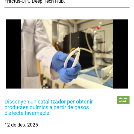
Fractus-UPC Deep Tech Hub.
Accés
Dissenyen un catalitzador per obtenir
obert
productes químics a partir de gasos
d’efecte hivernacle
12 de des. 2025