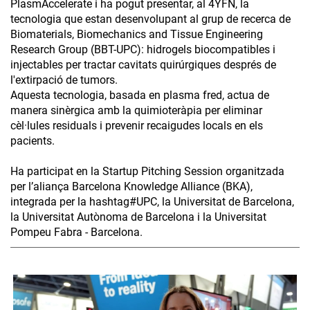
PlasmAccelerate i ha pogut presentar, al 4YFN, la
tecnologia que estan desenvolupant al grup de recerca de
Biomaterials, Biomechanics and Tissue Engineering
Research Group (BBT-UPC): hidrogels biocompatibles i
injectables per tractar cavitats quirúrgiques després de
l'extirpació de tumors.
Aquesta tecnologia, basada en plasma fred, actua de
manera sinèrgica amb la quimioteràpia per eliminar
cèl·lules residuals i prevenir recaigudes locals en els
pacients.
Ha participat en la Startup Pitching Session organitzada
per l’aliança Barcelona Knowledge Alliance (BKA),
integrada per la hashtag#UPC, la Universitat de Barcelona,
la Universitat Autònoma de Barcelona i la Universitat
Pompeu Fabra - Barcelona.