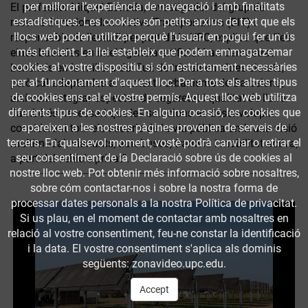
per millorar l’experiència de navegació i amb finalitats
El professor Miquel Estrada, investigador del grup de
estadístiques. Les cookies són petits arxius de text que els
recerca Barcelona Innovative Transportation (BIT) i
llocs web poden utilitzar perquè l’usuari en pugui fer un ús
responsable de l’estudi per part de la UPC, explica que “les
més eficient. La llei estableix que podem emmagatzemar
eines basades en intel·ligència artificial han demostrat
cookies al vostre dispositiu si són estrictament necessàries
beneficis en la millora del flux de trànsit en altres ciutats,
per al funcionament d'aquest lloc. Per a tots els altres tipus
però cal adaptar-les al context i urbanisme de Barcelona,
de cookies ens cal el vostre permís. Aquest lloc web utilitza
així com integrar aspectes de seguretat i qualitat de l’aire.
diferents tipus de cookies. En alguna ocasió, les cookies que
També és necessari que les solucions es desenvolupin
apareixen a les nostres pàgines provenen de serveis de
considerant tots els usuaris de la via pública amb una visió
tercers. En qualsevol moment, vostè podrà canviar o retirar el
multimodal: vianants, autobusos, tramvia i mobilitat activa,
seu consentiment de la Declaració sobre ús de cookies al
a part del vehicle privat”.
nostre lloc web. Pot obtenir més informació sobre nosaltres,
sobre cóm contactar-nos i sobre la nostra forma de
processar dates personals a la nostra Política de privacitat.
Si us plau, en el moment de contactar amb nosaltres en
relació al vostre consentiment, feu-ne constar la identificació
i la data. El vostre consentiment s'aplica als dominis
següents: zonavideo.upc.edu.
Accept