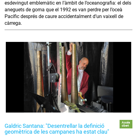
esdevingut emblemàtic en l’àmbit de l’oceanografia: el dels
aneguets de goma que el 1992 es van perdre per l’oceà
Pacífic després de caure accidentalment d’un vaixell de
càrrega.
Accés
Galdric Santana: "Desentrellar la definició
obert
geomètrica de les campanes ha estat clau"