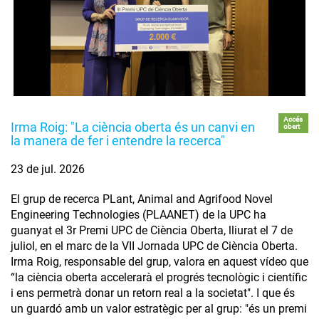
Accés
Irma Roig: "La ciència oberta és un canvi en
obert
la manera de fer i entendre la recerca"
23 de jul. 2026
El grup de recerca PLant, Animal and Agrifood Novel
Engineering Technologies (PLAANET) de la UPC ha
guanyat el 3r Premi UPC de Ciència Oberta, lliurat el 7 de
juliol, en el marc de la VII Jornada UPC de Ciència Oberta.
Irma Roig, responsable del grup, valora en aquest vídeo que
“la ciència oberta accelerarà el progrés tecnològic i científic
i ens permetrà donar un retorn real a la societat". I que és
un guardó amb un valor estratègic per al grup: "és un premi