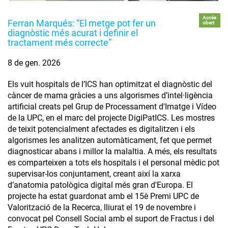
Accés
Ferran Marqués: “El metge pot fer un
obert
diagnòstic més acurat i definir el
tractament més correcte”
8 de gen. 2026
Els vuit hospitals de l’ICS han optimitzat el diagnòstic del
càncer de mama gràcies a uns algorismes d’intel·ligència
artificial creats pel Grup de Processament d'Imatge i Vídeo
de la UPC, en el marc del projecte DigiPatICS. Les mostres
de teixit potencialment afectades es digitalitzen i els
algorismes les analitzen automàticament, fet que permet
diagnosticar abans i millor la malaltia. A més, els resultats
es comparteixen a tots els hospitals i el personal mèdic pot
supervisar-los conjuntament, creant així la xarxa
d’anatomia patològica digital més gran d'Europa. El
projecte ha estat guardonat amb el 15è Premi UPC de
Valorització de la Recerca, lliurat el 19 de novembre i
convocat pel Consell Social amb el suport de Fractus i del