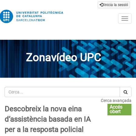
Inicia la sessió
Togg
navig
Zonavídeo UPC
Cerca
Cerca avançada
Accés
Descobreix la nova eina
obert
d’assistència basada en IA
per a la resposta policial