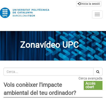
Inicia la sessió
Togg
navig
Zonavídeo UPC
Cerca
Cerca avançada
Accés
Vols conèixer l'impacte
obert
ambiental del teu ordinador?