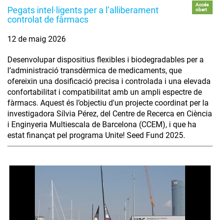
Accés
Pegats intel·ligents per a l’alliberament
obert
controlat de fàrmacs
12 de maig 2026
Desenvolupar dispositius flexibles i biodegradables per a
l’administració transdèrmica de medicaments, que
ofereixin una dosificació precisa i controlada i una elevada
confortabilitat i compatibilitat amb un ampli espectre de
fàrmacs. Aquest és l’objectiu d'un projecte coordinat per la
investigadora Sílvia Pérez, del Centre de Recerca en Ciència
i Enginyeria Multiescala de Barcelona (CCEM), i que ha
estat finançat pel programa Unite! Seed Fund 2025.