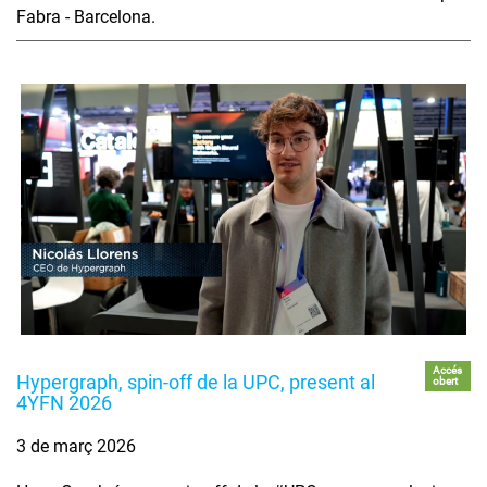
Fabra - Barcelona.
Accés
Hypergraph, spin-off de la UPC, present al
obert
4YFN 2026
3 de març 2026