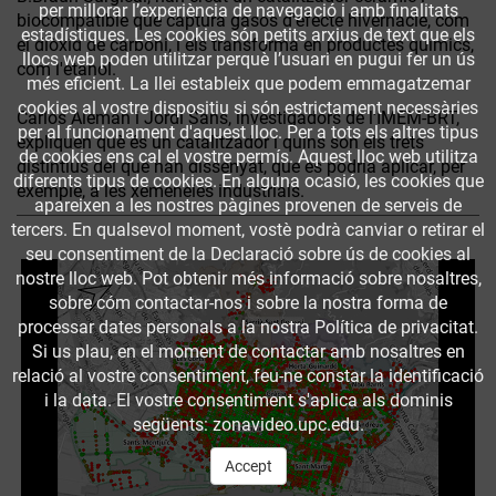
per millorar l’experiència de navegació i amb finalitats
biocompatible que captura gasos d'efecte hivernacle, com
estadístiques. Les cookies són petits arxius de text que els
el diòxid de carboni, i els transforma en productes químics,
llocs web poden utilitzar perquè l’usuari en pugui fer un ús
com l'etanol.
més eficient. La llei estableix que podem emmagatzemar
cookies al vostre dispositiu si són estrictament necessàries
Carlos Alemán i Jordi Sans, investigadors de l'IMEM-BRT,
per al funcionament d'aquest lloc. Per a tots els altres tipus
expliquen què és un catalitzador i quins són els trets
de cookies ens cal el vostre permís. Aquest lloc web utilitza
distintius del que han dissenyat, que es podria aplicar, per
diferents tipus de cookies. En alguna ocasió, les cookies que
exemple, a les xemeneies industrials.
apareixen a les nostres pàgines provenen de serveis de
tercers. En qualsevol moment, vostè podrà canviar o retirar el
seu consentiment de la Declaració sobre ús de cookies al
nostre lloc web. Pot obtenir més informació sobre nosaltres,
sobre cóm contactar-nos i sobre la nostra forma de
processar dates personals a la nostra Política de privacitat.
Si us plau, en el moment de contactar amb nosaltres en
relació al vostre consentiment, feu-ne constar la identificació
i la data. El vostre consentiment s'aplica als dominis
següents: zonavideo.upc.edu.
Accept