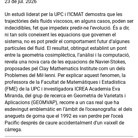
23 de jul. 2026
Un estudi liderat per la UPC i l’ICMAT demostra que les
trajectòries dels fluids viscosos, en alguns casos, poden ser
indecidibles, fet que impedeix predir-ne l’evolució. És a dir,
ni tan sols coneixent les equacions que governen el
sistema, no es pot predir el comportament futur d’algunes
partícules del fluid. El resultat, obtingut establint un pont
entre la geometria cosimplèctica, l’anàlisi i la computació,
revela una nova cara de les equacions de Navier-Stokes,
proposades pel Clay Mathematics Institute com un dels
Problemes del Mil·lenni. Per explicar aquest fenomen, la
professora de la Facultat de Matemàtiques i Estadística
(FME) de la UPC i investigadora ICREA Academia Eva
Miranda, del grup de recerca en Geometria de Varietats i
Aplicacions (GEOMVAP), recorre a un cas real que ha
esdevingut emblemàtic en l’àmbit de l’oceanografia: el dels
aneguets de goma que el 1992 es van perdre per l’oceà
Pacífic després de caure accidentalment d’un vaixell de
càrrega.