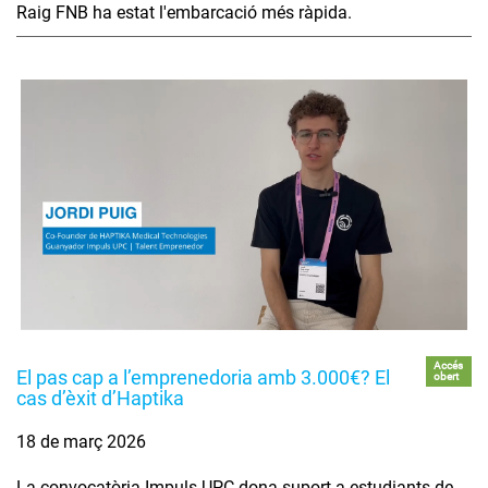
Raig FNB ha estat l'embarcació més ràpida.
Accés
El pas cap a l’emprenedoria amb 3.000€? El
obert
cas d’èxit d’Haptika
18 de març 2026
La convocatòria Impuls UPC dona suport a estudiants de