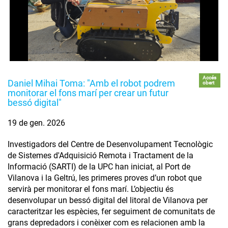
Accés
Daniel Mihai Toma: "Amb el robot podrem
obert
monitorar el fons marí per crear un futur
bessó digital"
19 de gen. 2026
Investigadors del Centre de Desenvolupament Tecnològic
de Sistemes d'Adquisició Remota i Tractament de la
Informació (SARTI) de la UPC han iniciat, al Port de
Vilanova i la Geltrú, les primeres proves d’un robot que
servirà per monitorar el fons marí. L’objectiu és
desenvolupar un bessó digital del litoral de Vilanova per
caracteritzar les espècies, fer seguiment de comunitats de
grans depredadors i conèixer com es relacionen amb la