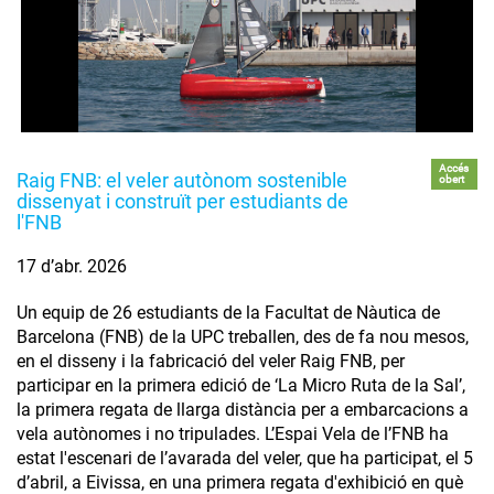
Accés
Raig FNB: el veler autònom sostenible
obert
dissenyat i construït per estudiants de
l'FNB
17 d’abr. 2026
Un equip de 26 estudiants de la Facultat de Nàutica de
Barcelona (FNB) de la UPC treballen, des de fa nou mesos,
en el disseny i la fabricació del veler Raig FNB, per
participar en la primera edició de ‘La Micro Ruta de la Sal’,
la primera regata de llarga distància per a embarcacions a
vela autònomes i no tripulades. L’Espai Vela de l’FNB ha
estat l'escenari de l’avarada del veler, que ha participat, el 5
d’abril, a Eivissa, en una primera regata d'exhibició en què