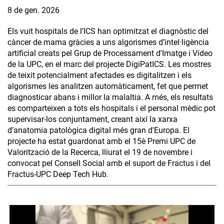
8 de gen. 2026
Els vuit hospitals de l’ICS han optimitzat el diagnòstic del
càncer de mama gràcies a uns algorismes d’intel·ligència
artificial creats pel Grup de Processament d'Imatge i Vídeo
de la UPC, en el marc del projecte DigiPatICS. Les mostres
de teixit potencialment afectades es digitalitzen i els
algorismes les analitzen automàticament, fet que permet
diagnosticar abans i millor la malaltia. A més, els resultats
es comparteixen a tots els hospitals i el personal mèdic pot
supervisar-los conjuntament, creant així la xarxa
d’anatomia patològica digital més gran d'Europa. El
projecte ha estat guardonat amb el 15è Premi UPC de
Valorització de la Recerca, lliurat el 19 de novembre i
convocat pel Consell Social amb el suport de Fractus i del
Fractus-UPC Deep Tech Hub.