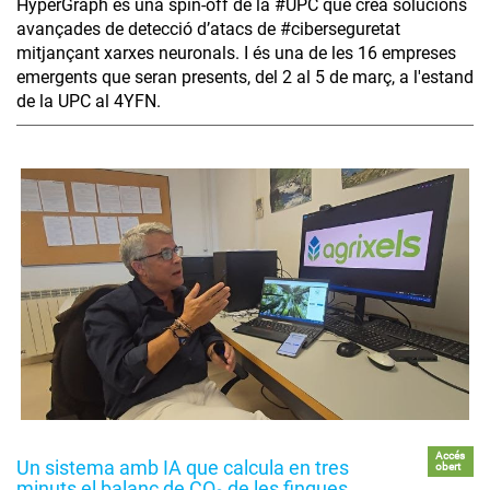
HyperGraph és una spin-off de la #UPC que crea solucions
avançades de detecció d’atacs de #ciberseguretat
mitjançant xarxes neuronals. I és una de les 16 empreses
emergents que seran presents, del 2 al 5 de març, a l'estand
de la UPC al 4YFN.
Accés
Un sistema amb IA que calcula en tres
obert
minuts el balanç de CO₂ de les finques