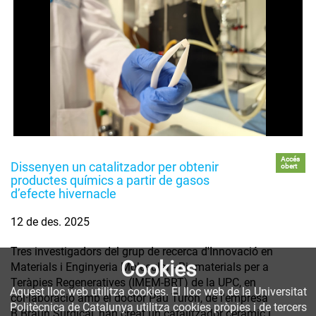
Accés
Dissenyen un catalitzador per obtenir
obert
productes químics a partir de gasos
d’efecte hivernacle
12 de des. 2025
Tres investigadors del grup de recerca d'Innovació en
Cookies
Materials i Enginyeria Molecular - Biomaterials per a
Teràpies Regeneratives (IMEM-BRT) de la UPC, en
Aquest lloc web utilitza cookies. El lloc web de la Universitat
col·laboració amb el doctor Pau Turón, de l'empresa
Politècnica de Catalunya utilitza cookies pròpies i de tercers
B.Braun Surgical, han creat un catalitzador ceràmic i