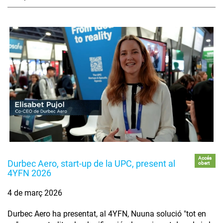
Accés
Durbec Aero, start-up de la UPC, present al
obert
4YFN 2026
4 de març 2026
Durbec Aero ha presentat, al 4YFN, Nuuna solució "tot en