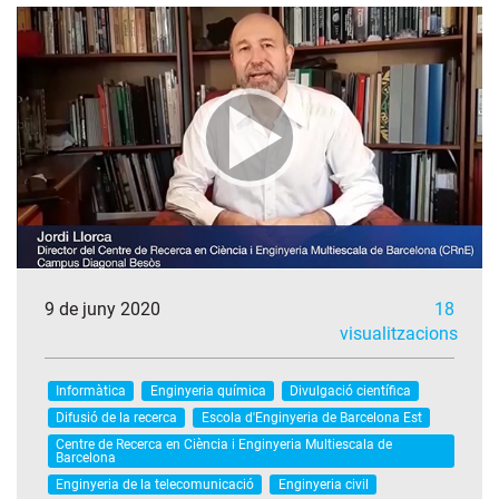
9 de juny 2020
18
visualitzacions
Informàtica
Enginyeria química
Divulgació científica
Difusió de la recerca
Escola d'Enginyeria de Barcelona Est
Centre de Recerca en Ciència i Enginyeria Multiescala de
Barcelona
Enginyeria de la telecomunicació
Enginyeria civil