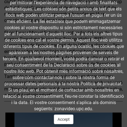
ciutat. L’objectiu d’aquest estudi, que desenvolupa un equip
per millorar l’experiència de navegació i amb finalitats
de l' @EscolaCamins , serà el de desenvolupar un full de
estadístiques. Les cookies són petits arxius de text que els
ruta que aporti accions concretes basades en IA en
llocs web poden utilitzar perquè l’usuari en pugui fer un ús
corredors i serveis de transport concrets.
més eficient. La llei estableix que podem emmagatzemar
cookies al vostre dispositiu si són estrictament necessàries
El professor Miquel Estrada, investigador del grup de
per al funcionament d'aquest lloc. Per a tots els altres tipus
recerca Barcelona Innovative Transportation (BIT) i
de cookies ens cal el vostre permís. Aquest lloc web utilitza
responsable de l’estudi per part de la UPC, explica que “les
diferents tipus de cookies. En alguna ocasió, les cookies que
eines basades en intel·ligència artificial han demostrat
apareixen a les nostres pàgines provenen de serveis de
beneficis en la millora del flux de trànsit en altres ciutats,
tercers. En qualsevol moment, vostè podrà canviar o retirar el
però cal adaptar-les al context i urbanisme de Barcelona,
seu consentiment de la Declaració sobre ús de cookies al
així com integrar aspectes de seguretat i qualitat de l’aire.
nostre lloc web. Pot obtenir més informació sobre nosaltres,
També és necessari que les solucions es desenvolupin
sobre cóm contactar-nos i sobre la nostra forma de
considerant tots els usuaris de la via pública amb una visió
processar dates personals a la nostra Política de privacitat.
multimodal: vianants, autobusos, tramvia i mobilitat activa,
Si us plau, en el moment de contactar amb nosaltres en
a part del vehicle privat”.
relació al vostre consentiment, feu-ne constar la identificació
i la data. El vostre consentiment s'aplica als dominis
següents: zonavideo.upc.edu.
Accept