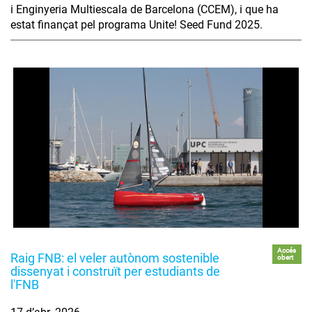
i Enginyeria Multiescala de Barcelona (CCEM), i que ha
estat finançat pel programa Unite! Seed Fund 2025.
Accés
Raig FNB: el veler autònom sostenible
obert
dissenyat i construït per estudiants de
l'FNB