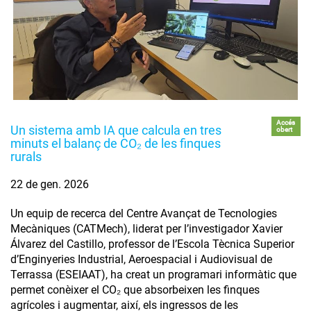
Accés
Un sistema amb IA que calcula en tres
obert
minuts el balanç de CO₂ de les finques
rurals
22 de gen. 2026
Un equip de recerca del Centre Avançat de Tecnologies
Mecàniques (CATMech), liderat per l’investigador Xavier
Álvarez del Castillo, professor de l’Escola Tècnica Superior
d’Enginyeries Industrial, Aeroespacial i Audiovisual de
Terrassa (ESEIAAT), ha creat un programari informàtic que
permet conèixer el CO₂ que absorbeixen les finques
agrícoles i augmentar, així, els ingressos de les