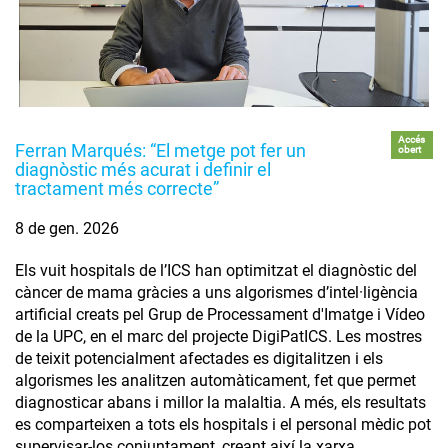
Accés
Ferran Marqués: “El metge pot fer un
obert
diagnòstic més acurat i definir el
tractament més correcte”
8 de gen. 2026
Els vuit hospitals de l’ICS han optimitzat el diagnòstic del
càncer de mama gràcies a uns algorismes d’intel·ligència
artificial creats pel Grup de Processament d'Imatge i Vídeo
de la UPC, en el marc del projecte DigiPatICS. Les mostres
de teixit potencialment afectades es digitalitzen i els
algorismes les analitzen automàticament, fet que permet
diagnosticar abans i millor la malaltia. A més, els resultats
es comparteixen a tots els hospitals i el personal mèdic pot
supervisar-los conjuntament, creant així la xarxa