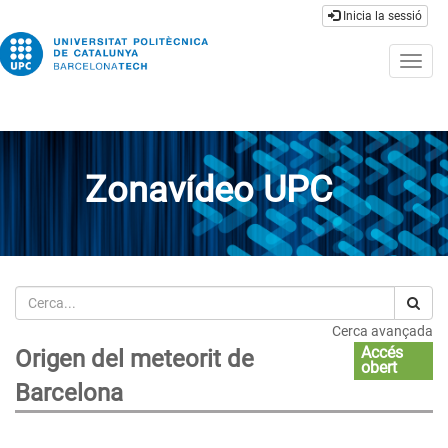
Inicia la sessió
Togg
navig
Zonavídeo UPC
Cerca
Cerca avançada
Accés
Origen del meteorit de
obert
Barcelona