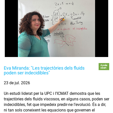
Accés
Eva Miranda: "Les trajectòries dels fluids
obert
poden ser indecidibles"
23 de jul. 2026
Un estudi liderat per la UPC i l’ICMAT demostra que les
trajectòries dels fluids viscosos, en alguns casos, poden ser
indecidibles, fet que impedeix predir-ne l’evolució. És a dir,
ni tan sols coneixent les equacions que governen el