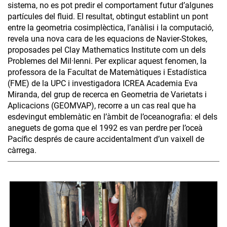
sistema, no es pot predir el comportament futur d’algunes
partícules del fluid. El resultat, obtingut establint un pont
entre la geometria cosimplèctica, l’anàlisi i la computació,
revela una nova cara de les equacions de Navier-Stokes,
proposades pel Clay Mathematics Institute com un dels
Problemes del Mil·lenni. Per explicar aquest fenomen, la
professora de la Facultat de Matemàtiques i Estadística
(FME) de la UPC i investigadora ICREA Academia Eva
Miranda, del grup de recerca en Geometria de Varietats i
Aplicacions (GEOMVAP), recorre a un cas real que ha
esdevingut emblemàtic en l’àmbit de l’oceanografia: el dels
aneguets de goma que el 1992 es van perdre per l’oceà
Pacífic després de caure accidentalment d’un vaixell de
càrrega.