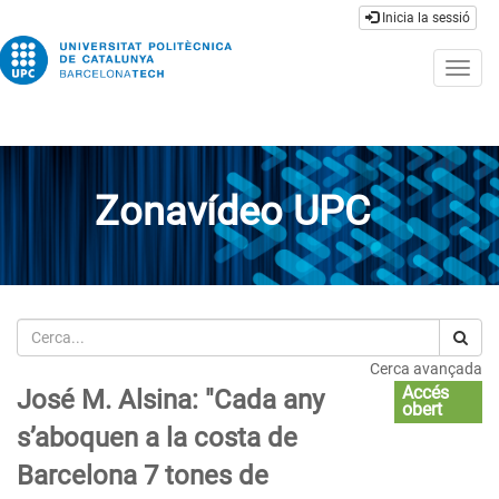
Inicia la sessió
Togg
navig
Zonavídeo UPC
Cerca
Cerca avançada
Accés
José M. Alsina: "Cada any
obert
s’aboquen a la costa de
Barcelona 7 tones de