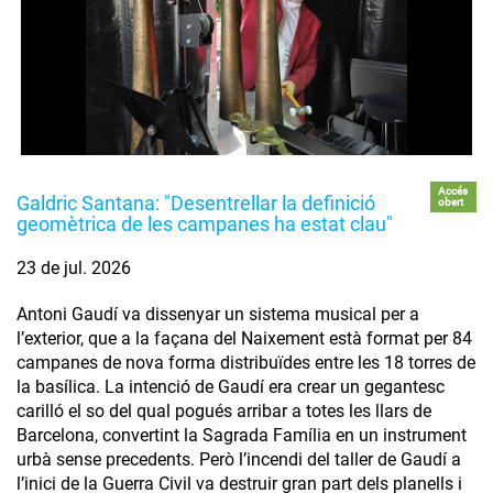
Accés
Galdric Santana: "Desentrellar la definició
obert
geomètrica de les campanes ha estat clau"
23 de jul. 2026
Antoni Gaudí va dissenyar un sistema musical per a
l’exterior, que a la façana del Naixement està format per 84
campanes de nova forma distribuïdes entre les 18 torres de
la basílica. La intenció de Gaudí era crear un gegantesc
carilló el so del qual pogués arribar a totes les llars de
Barcelona, convertint la Sagrada Família en un instrument
urbà sense precedents. Però l’incendi del taller de Gaudí a
l’inici de la Guerra Civil va destruir gran part dels planells i