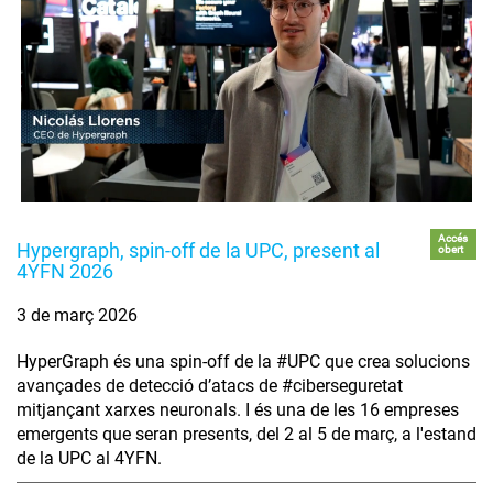
Accés
Hypergraph, spin-off de la UPC, present al
obert
4YFN 2026
3 de març 2026
HyperGraph és una spin-off de la #UPC que crea solucions
avançades de detecció d’atacs de #ciberseguretat
mitjançant xarxes neuronals. I és una de les 16 empreses
emergents que seran presents, del 2 al 5 de març, a l'estand
de la UPC al 4YFN.