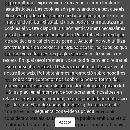
per millorar l’experiència de navegació i amb finalitats
31 d’oct. 2025
estadístiques. Les cookies són petits arxius de text que els
llocs web poden utilitzar perquè l’usuari en pugui fer un ús
L’Ajuntament de Barcelona i la UPC han aprovat la
més eficient. La llei estableix que podem emmagatzemar
signatura d’un conveni per avaluar el potencial d’aplicació
cookies al vostre dispositiu si són estrictament necessàries
de la intel·ligència artificial en la gestió semafòrica a la
per al funcionament d'aquest lloc. Per a tots els altres tipus
ciutat. L’objectiu d’aquest estudi, que desenvolupa un equip
de cookies ens cal el vostre permís. Aquest lloc web utilitza
de l' @EscolaCamins , serà el de desenvolupar un full de
diferents tipus de cookies. En alguna ocasió, les cookies que
ruta que aporti accions concretes basades en IA en
apareixen a les nostres pàgines provenen de serveis de
corredors i serveis de transport concrets.
tercers. En qualsevol moment, vostè podrà canviar o retirar el
seu consentiment de la Declaració sobre ús de cookies al
El professor Miquel Estrada, investigador del grup de
nostre lloc web. Pot obtenir més informació sobre nosaltres,
recerca Barcelona Innovative Transportation (BIT) i
sobre cóm contactar-nos i sobre la nostra forma de
responsable de l’estudi per part de la UPC, explica que “les
processar dates personals a la nostra Política de privacitat.
eines basades en intel·ligència artificial han demostrat
Si us plau, en el moment de contactar amb nosaltres en
beneficis en la millora del flux de trànsit en altres ciutats,
relació al vostre consentiment, feu-ne constar la identificació
però cal adaptar-les al context i urbanisme de Barcelona,
i la data. El vostre consentiment s'aplica als dominis
així com integrar aspectes de seguretat i qualitat de l’aire.
següents: zonavideo.upc.edu.
També és necessari que les solucions es desenvolupin
considerant tots els usuaris de la via pública amb una visió
Accept
multimodal: vianants, autobusos, tramvia i mobilitat activa,