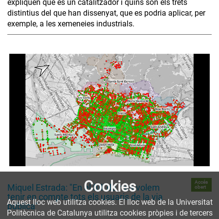
expliquen què és un catalitzador i quins són els trets
distintius del que han dissenyat, que es podria aplicar, per
exemple, a les xemeneies industrials.
Cookies
Accés
Miquel Estrada: "En el full de ruta volem
obert
tenir en compte tots els usuaris de la via
Aquest lloc web utilitza cookies. El lloc web de la Universitat
pública"
Politècnica de Catalunya utilitza cookies pròpies i de tercers