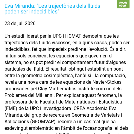
Accés
Eva Miranda: "Les trajectòries dels fluids
obert
poden ser indecidibles"
23 de jul. 2026
Un estudi liderat per la UPC i l’ICMAT demostra que les
trajectòries dels fluids viscosos, en alguns casos, poden ser
indecidibles, fet que impedeix predir-ne l’evolució. És a dir,
ni tan sols coneixent les equacions que governen el
sistema, no es pot predir el comportament futur d’algunes
partícules del fluid. El resultat, obtingut establint un pont
entre la geometria cosimplèctica, l’anàlisi i la computació,
revela una nova cara de les equacions de Navier-Stokes,
proposades pel Clay Mathematics Institute com un dels
Problemes del Mil·lenni. Per explicar aquest fenomen, la
professora de la Facultat de Matemàtiques i Estadística
(FME) de la UPC i investigadora ICREA Academia Eva
Miranda, del grup de recerca en Geometria de Varietats i
Aplicacions (GEOMVAP), recorre a un cas real que ha
esdevingut emblemàtic en l’àmbit de l’oceanografia: el dels