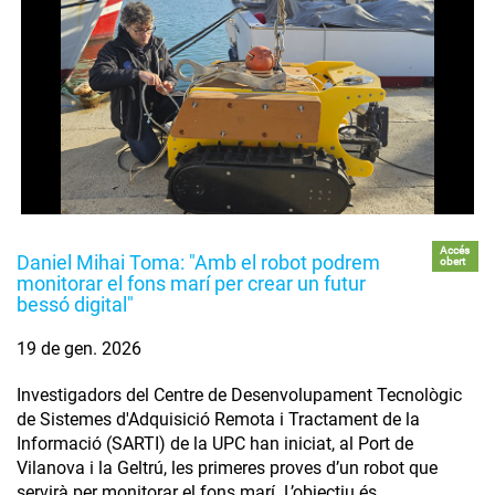
Accés
Daniel Mihai Toma: "Amb el robot podrem
obert
monitorar el fons marí per crear un futur
bessó digital"
19 de gen. 2026
Investigadors del Centre de Desenvolupament Tecnològic
de Sistemes d'Adquisició Remota i Tractament de la
Informació (SARTI) de la UPC han iniciat, al Port de
Vilanova i la Geltrú, les primeres proves d’un robot que
servirà per monitorar el fons marí. L’objectiu és