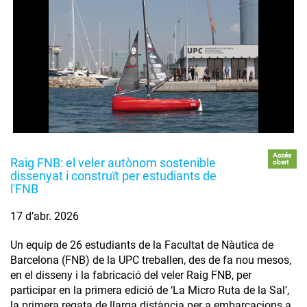
Accés
Raig FNB: el veler autònom sostenible
obert
dissenyat i construït per estudiants de
l'FNB
17 d’abr. 2026
Un equip de 26 estudiants de la Facultat de Nàutica de
Barcelona (FNB) de la UPC treballen, des de fa nou mesos,
en el disseny i la fabricació del veler Raig FNB, per
participar en la primera edició de ‘La Micro Ruta de la Sal’,
la primera regata de llarga distància per a embarcacions a