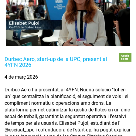
Accés
Durbec Aero, start-up de la UPC, present al
obert
4YFN 2026
4 de març 2026
Durbec Aero ha presentat, al 4YFN, Nuuna solució "tot en
un" que centralitza la planificació, el seguiment de vols i el
compliment normatiu d'operacions amb drons. La
plataforma permet optimitzar la gestió de flotes en un únic
espai de treball, garantint la seguretat operativa i l'estalvi
de temps per als usuaris. Elisabet Pujol, estudiant de l'
@eseiaat_upc i cofundadora de l'start-up, ha pogut explicar