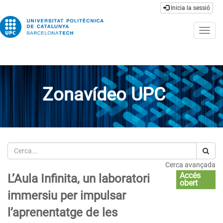
Inicia la sessió
Togg
navig
Zonavídeo UPC
Cerca
Cerca avançada
Accés
L’Aula Infinita, un laboratori
obert
immersiu per impulsar
l’aprenentatge de les