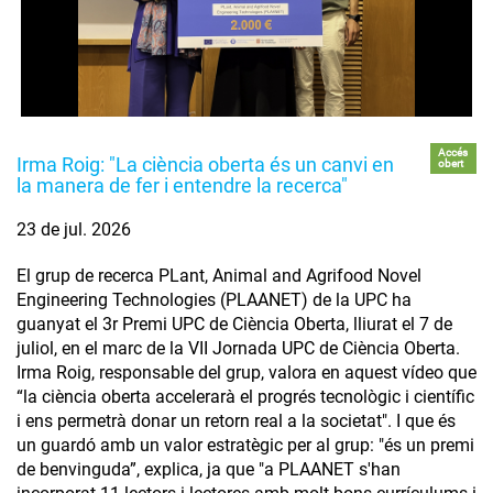
Accés
Irma Roig: "La ciència oberta és un canvi en
obert
la manera de fer i entendre la recerca"
23 de jul. 2026
El grup de recerca PLant, Animal and Agrifood Novel
Engineering Technologies (PLAANET) de la UPC ha
guanyat el 3r Premi UPC de Ciència Oberta, lliurat el 7 de
juliol, en el marc de la VII Jornada UPC de Ciència Oberta.
Irma Roig, responsable del grup, valora en aquest vídeo que
“la ciència oberta accelerarà el progrés tecnològic i científic
i ens permetrà donar un retorn real a la societat". I que és
un guardó amb un valor estratègic per al grup: "és un premi
de benvinguda”, explica, ja que "a PLAANET s'han