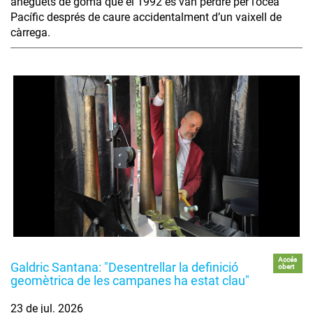
aneguets de goma que el 1992 es van perdre per l’oceà
Pacífic després de caure accidentalment d’un vaixell de
càrrega.
Accés
Galdric Santana: "Desentrellar la definició
obert
geomètrica de les campanes ha estat clau"
23 de jul. 2026