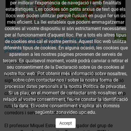
per millorar l’experiència de navegació i amb finalitats
estadístiques. Les cookies són petits arxius de text que els
llocs web poden utilitzar perquè l’usuari en pugui fer un ús
més eficient. La llei estableix que podem emmagatzemar
cookies al vostre dispositiu si són estrictament necessàries
per al funcionament d'aquest lloc. Per a tots els altres tipus
Accés
Miquel Estrada: "En el full de ruta volem
obert
de cookies ens cal el vostre permís. Aquest lloc web utilitza
tenir en compte tots els usuaris de la via
diferents tipus de cookies. En alguna ocasió, les cookies que
pública"
apareixen a les nostres pàgines provenen de serveis de
tercers. En qualsevol moment, vostè podrà canviar o retirar el
31 d’oct. 2025
seu consentiment de la Declaració sobre ús de cookies al
nostre lloc web. Pot obtenir més informació sobre nosaltres,
L’Ajuntament de Barcelona i la UPC han aprovat la
sobre cóm contactar-nos i sobre la nostra forma de
signatura d’un conveni per avaluar el potencial d’aplicació
processar dates personals a la nostra Política de privacitat.
de la intel·ligència artificial en la gestió semafòrica a la
Si us plau, en el moment de contactar amb nosaltres en
ciutat. L’objectiu d’aquest estudi, que desenvolupa un equip
relació al vostre consentiment, feu-ne constar la identificació
de l' @EscolaCamins , serà el de desenvolupar un full de
i la data. El vostre consentiment s'aplica als dominis
ruta que aporti accions concretes basades en IA en
següents: zonavideo.upc.edu.
corredors i serveis de transport concrets.
Accept
El professor Miquel Estrada, investigador del grup de