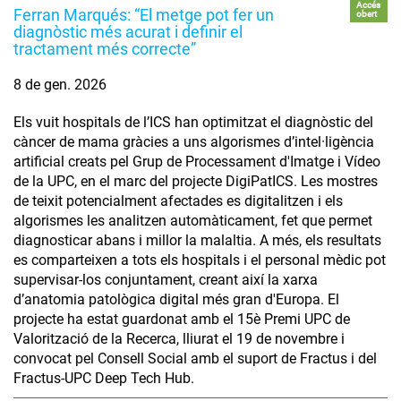
Accés
Ferran Marqués: “El metge pot fer un
obert
diagnòstic més acurat i definir el
tractament més correcte”
8 de gen. 2026
Els vuit hospitals de l’ICS han optimitzat el diagnòstic del
càncer de mama gràcies a uns algorismes d’intel·ligència
artificial creats pel Grup de Processament d'Imatge i Vídeo
de la UPC, en el marc del projecte DigiPatICS. Les mostres
de teixit potencialment afectades es digitalitzen i els
algorismes les analitzen automàticament, fet que permet
diagnosticar abans i millor la malaltia. A més, els resultats
es comparteixen a tots els hospitals i el personal mèdic pot
supervisar-los conjuntament, creant així la xarxa
d’anatomia patològica digital més gran d'Europa. El
projecte ha estat guardonat amb el 15è Premi UPC de
Valorització de la Recerca, lliurat el 19 de novembre i
convocat pel Consell Social amb el suport de Fractus i del
Fractus-UPC Deep Tech Hub.