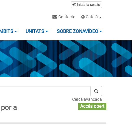
Inicia la sessió
Contacte
Català
MBITS
UNITATS
SOBRE ZONAVÍDEO
Cerca avançada
 por a
Accés obert