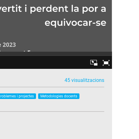
45 visualitzacions
roblemes i projectes
Metodologies docents