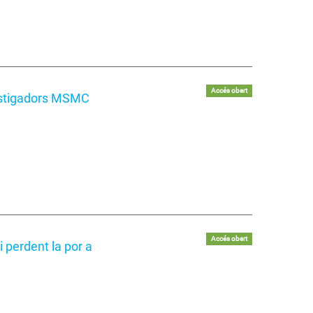
Accés obert
estigadors MSMC
Accés obert
i perdent la por a