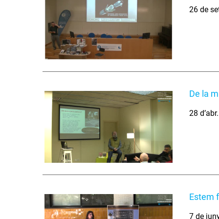
26 de se
De la m
28 d’abr
Estem fe
7 de jun