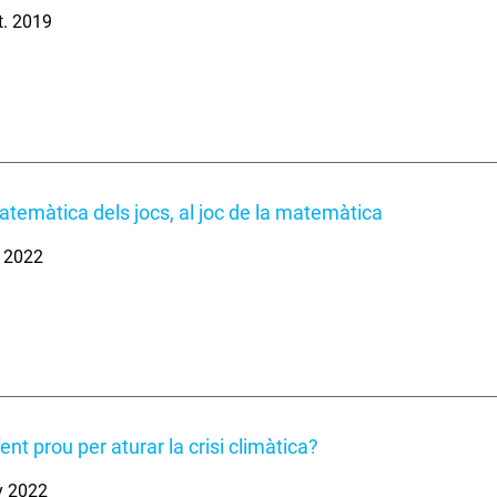
t. 2019
atemàtica dels jocs, al joc de la matemàtica
. 2022
nt prou per aturar la crisi climàtica?
y 2022