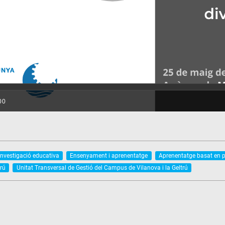
Investigació educativa
Ensenyament i aprenentatge
Aprenentatge basat en p
trú
Unitat Transversal de Gestió del Campus de Vilanova i la Geltrú