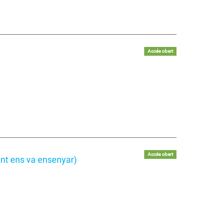
Accés obert
Accés obert
ent ens va ensenyar)