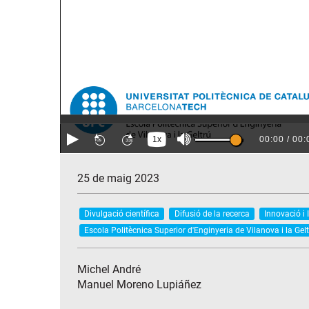
25 de maig 2023
Divulgació científica
Difusió de la recerca
Innovació i 
Escola Politècnica Superior d'Enginyeria de Vilanova i la Gel
Michel André
Manuel Moreno Lupiáñez