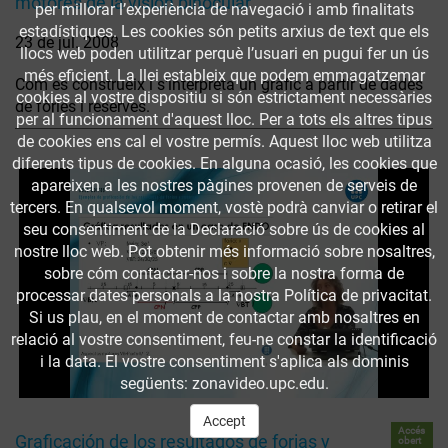
motores de la visión binocular
per millorar l’experiència de navegació i amb finalitats
estadístiques. Les cookies són petits arxius de text que els
23 de jul. 2008
llocs web poden utilitzar perquè l’usuari en pugui fer un ús
més eficient. La llei estableix que podem emmagatzemar
Com es construeix i s'interpreta un gràfic a partir de dades
cookies al vostre dispositiu si són estrictament necessàries
de fòries i reserves.
per al funcionament d'aquest lloc. Per a tots els altres tipus
de cookies ens cal el vostre permís. Aquest lloc web utilitza
diferents tipus de cookies. En alguna ocasió, les cookies que
apareixen a les nostres pàgines provenen de serveis de
tercers. En qualsevol moment, vostè podrà canviar o retirar el
seu consentiment de la Declaració sobre ús de cookies al
nostre lloc web. Pot obtenir més informació sobre nosaltres,
sobre cóm contactar-nos i sobre la nostra forma de
processar dates personals a la nostra Política de privacitat.
Si us plau, en el moment de contactar amb nosaltres en
relació al vostre consentiment, feu-ne constar la identificació
i la data. El vostre consentiment s'aplica als dominis
següents: zonavideo.upc.edu.
Accept
Accés
Graficación de los resultados de forias y
obert