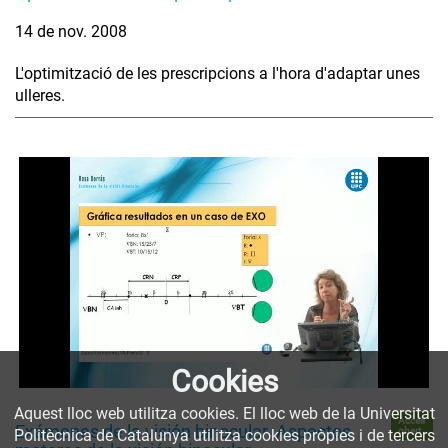
14 de nov. 2008
L'optimització de les prescripcions a l'hora d'adaptar unes
ulleres.
Cookies
Aquest lloc web utilitza cookies. El lloc web de la Universitat
Accés
Exámenes de la visión binocular. Aspectos
obert
Politècnica de Catalunya utilitza cookies pròpies i de tercers