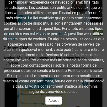
per millorar l’experiència de navegació i amb finalitats
estadístiques. Les cookies són petits arxius de text que els
llocs web poden utilitzar perquè l’usuari en pugui fer un ús
més eficient. La llei estableix que podem emmagatzemar
cookies al vostre dispositiu si són estrictament necessàries
per al funcionament d'aquest lloc. Per a tots els altres tipus
Accés
Componentes de las vergencias. Visión
de cookies ens cal el vostre permís. Aquest lloc web utilitza
obert
lejana
diferents tipus de cookies. En alguna ocasió, les cookies que
apareixen a les nostres pàgines provenen de serveis de
7 de nov. 2008
tercers. En qualsevol moment, vostè podrà canviar o retirar el
seu consentiment de la Declaració sobre ús de cookies al
Avaluació dels components de les vergències en visió
nostre lloc web. Pot obtenir més informació sobre nosaltres,
llunyana.
sobre cóm contactar-nos i sobre la nostra forma de
processar dates personals a la nostra Política de privacitat.
Si us plau, en el moment de contactar amb nosaltres en
relació al vostre consentiment, feu-ne constar la identificació
i la data. El vostre consentiment s'aplica als dominis
següents: zonavideo.upc.edu.
Accept