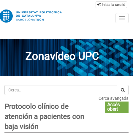
Inicia la sessió
Togg
navig
Zonavídeo UPC
Cerca
Cerca avançada
Accés
Protocolo clínico de
obert
atención a pacientes con
baja visión