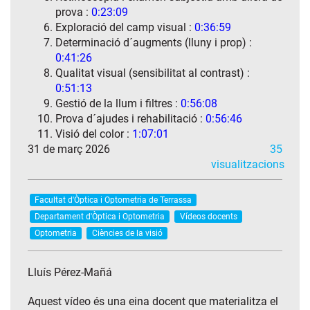
prova :
0:23:09
Exploració del camp visual :
0:36:59
Determinació d´augments (lluny i prop) :
0:41:26
Qualitat visual (sensibilitat al contrast) :
0:51:13
Gestió de la llum i filtres :
0:56:08
Prova d´ajudes i rehabilitació :
0:56:46
Visió del color :
1:07:01
31 de març 2026
35
visualitzacions
Facultat d'Òptica i Optometria de Terrassa
Departament d'Òptica i Optometria
Vídeos docents
Optometria
Ciències de la visió
Lluís Pérez-Mañá
Aquest vídeo és una eina docent que materialitza el