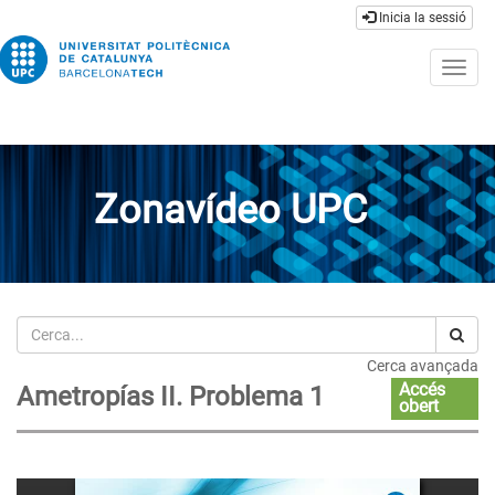
Inicia la sessió
Togg
navig
Zonavídeo UPC
Cerca
Cerca avançada
Accés
Ametropías II. Problema 1
obert