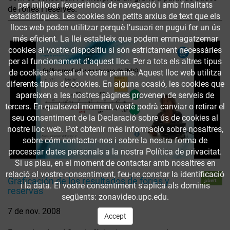
per millorar l’experiència de navegació i amb finalitats
de fòries i reserves.
estadístiques. Les cookies són petits arxius de text que els
llocs web poden utilitzar perquè l’usuari en pugui fer un ús
més eficient. La llei estableix que podem emmagatzemar
cookies al vostre dispositiu si són estrictament necessàries
per al funcionament d'aquest lloc. Per a tots els altres tipus
de cookies ens cal el vostre permís. Aquest lloc web utilitza
diferents tipus de cookies. En alguna ocasió, les cookies que
apareixen a les nostres pàgines provenen de serveis de
tercers. En qualsevol moment, vostè podrà canviar o retirar el
seu consentiment de la Declaració sobre ús de cookies al
nostre lloc web. Pot obtenir més informació sobre nosaltres,
sobre cóm contactar-nos i sobre la nostra forma de
processar dates personals a la nostra Política de privacitat.
Si us plau, en el moment de contactar amb nosaltres en
relació al vostre consentiment, feu-ne constar la identificació
Accés
Graficación de los resultados de forias y
obert
i la data. El vostre consentiment s'aplica als dominis
reservas
següents: zonavideo.upc.edu.
7 de nov. 2008
Accept