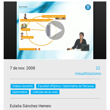
7 de nov. 2008
22
visualitzacions
Vídeos docents
Facultat d'Òptica i Optometria de Terrassa
Optometria
Ciències de la visió
Eulalia Sánchez Herrero