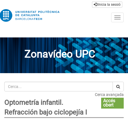
Inicia la sessió
Togg
navig
Zonavídeo UPC
Cerca
Cerca avançada
Accés
Optometría infantil.
obert
Refracción bajo ciclopejía I