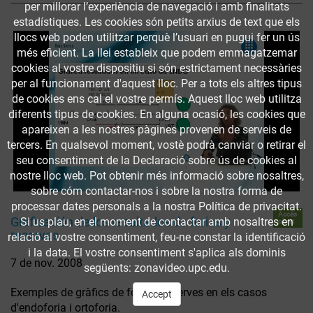
per millorar l’experiència de navegació i amb finalitats
estadístiques. Les cookies són petits arxius de text que els
llocs web poden utilitzar perquè l’usuari en pugui fer un ús
més eficient. La llei estableix que podem emmagatzemar
cookies al vostre dispositiu si són estrictament necessàries
per al funcionament d'aquest lloc. Per a tots els altres tipus
de cookies ens cal el vostre permís. Aquest lloc web utilitza
diferents tipus de cookies. En alguna ocasió, les cookies que
apareixen a les nostres pàgines provenen de serveis de
tercers. En qualsevol moment, vostè podrà canviar o retirar el
seu consentiment de la Declaració sobre ús de cookies al
nostre lloc web. Pot obtenir més informació sobre nosaltres,
sobre cóm contactar-nos i sobre la nostra forma de
processar dates personals a la nostra Política de privacitat.
Accés
Graficación de los resultados de forias y
Si us plau, en el moment de contactar amb nosaltres en
obert
reservas
relació al vostre consentiment, feu-ne constar la identificació
i la data. El vostre consentiment s'aplica als dominis
7 de nov. 2008
següents: zonavideo.upc.edu.
Exemples de gràfics de fòries i reserves en els casos
Accept
d'endoforia i ortoforia.