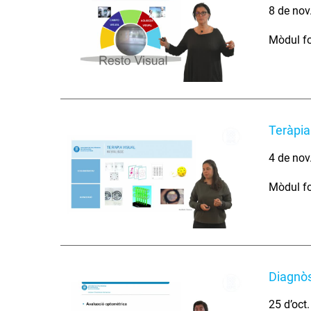
8 de nov
Mòdul fo
Teràpia
4 de nov
Mòdul fo
Diagnòs
25 d’oct