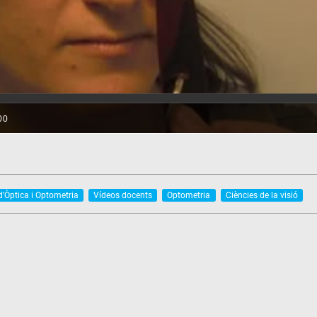
'Òptica i Optometria
Vídeos docents
Optometria
Ciències de la visió