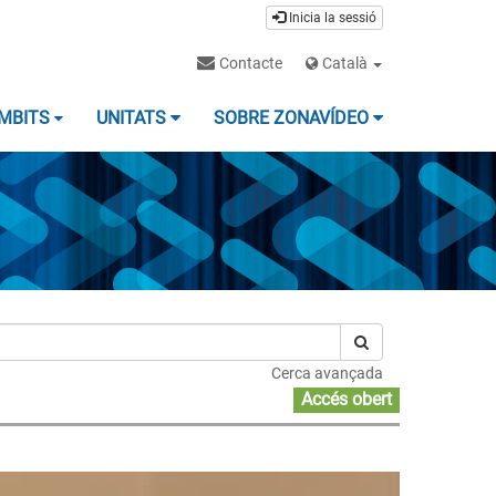
Inicia la sessió
Contacte
Català
MBITS
UNITATS
SOBRE ZONAVÍDEO
Cerca avançada
Accés obert