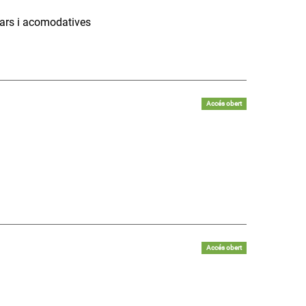
lars i acomodatives
Accés obert
Accés obert