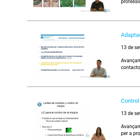
professi
Adaptac
13 de se
Avançame
contacto
Control
13 de se
Avançame
per a pr