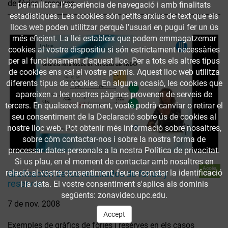
de fòries i reserves.
per millorar l’experiència de navegació i amb finalitats
estadístiques. Les cookies són petits arxius de text que els
llocs web poden utilitzar perquè l’usuari en pugui fer un ús
més eficient. La llei estableix que podem emmagatzemar
cookies al vostre dispositiu si són estrictament necessàries
per al funcionament d'aquest lloc. Per a tots els altres tipus
de cookies ens cal el vostre permís. Aquest lloc web utilitza
diferents tipus de cookies. En alguna ocasió, les cookies que
apareixen a les nostres pàgines provenen de serveis de
tercers. En qualsevol moment, vostè podrà canviar o retirar el
seu consentiment de la Declaració sobre ús de cookies al
nostre lloc web. Pot obtenir més informació sobre nosaltres,
sobre cóm contactar-nos i sobre la nostra forma de
processar dates personals a la nostra Política de privacitat.
Si us plau, en el moment de contactar amb nosaltres en
Accés
relació al vostre consentiment, feu-ne constar la identificació
Graficación de los resultados de forias y
obert
reservas
i la data. El vostre consentiment s'aplica als dominis
següents: zonavideo.upc.edu.
7 de nov. 2008
Accept
Exemples de gràfics de fòries i reserves en els casos