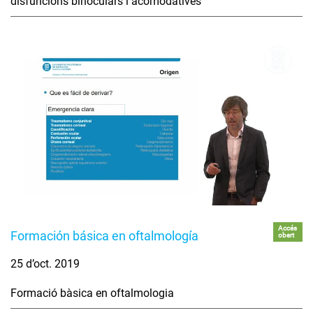
disfuncions binoculars i acomodatives
Accés
Formación básica en oftalmología
obert
25 d’oct. 2019
Formació bàsica en oftalmologia