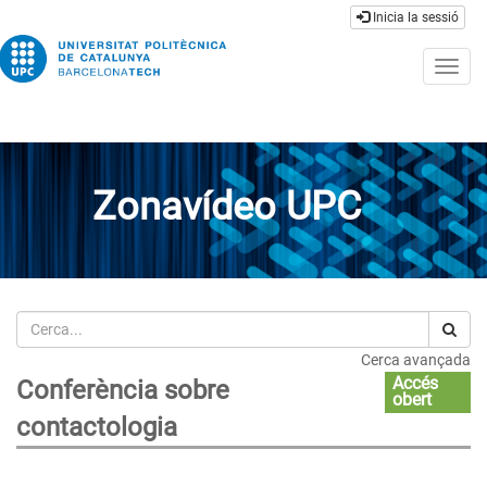
Inicia la sessió
Togg
navig
Zonavídeo UPC
Cerca
Cerca avançada
Accés
Conferència sobre
obert
contactologia