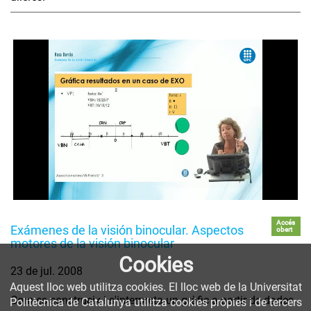
Accés
Exámenes de la visión binocular. Aspectos
obert
motores de la visión binocular
Cookies
23 de jul. 2008
Aquest lloc web utilitza cookies. El lloc web de la Universitat
Com es construeix i s'interpreta un gràfic a partir de dades
Politècnica de Catalunya utilitza cookies pròpies i de tercers