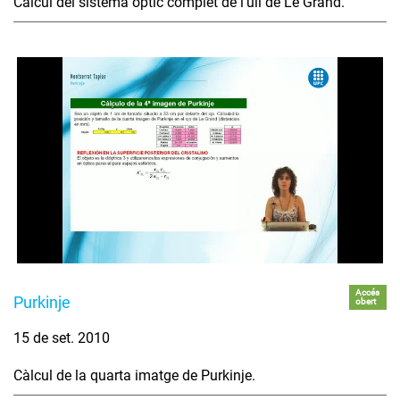
Càlcul del sistema òptic complet de l'ull de Le Grand.
Accés
Purkinje
obert
15 de set. 2010
Càlcul de la quarta imatge de Purkinje.