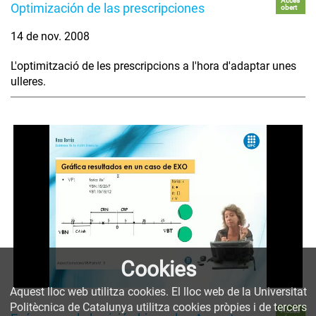
Accés
Optimización de las prescripciones
obert
14 de nov. 2008
L'optimització de les prescripcions a l'hora d'adaptar unes
ulleres.
Cookies
Aquest lloc web utilitza cookies. El lloc web de la Universitat
Politècnica de Catalunya utilitza cookies pròpies i de tercers
Accés