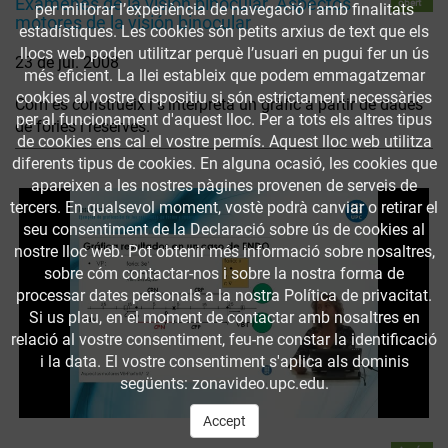
Exámenes de la visión binocular. Aspectos
obert
per millorar l’experiència de navegació i amb finalitats
motores de la visión binocular
estadístiques. Les cookies són petits arxius de text que els
llocs web poden utilitzar perquè l’usuari en pugui fer un ús
23 de jul. 2008
més eficient. La llei estableix que podem emmagatzemar
cookies al vostre dispositiu si són estrictament necessàries
Com es construeix i s'interpreta un gràfic a partir de dades
per al funcionament d'aquest lloc. Per a tots els altres tipus
de fòries i reserves.
de cookies ens cal el vostre permís. Aquest lloc web utilitza
diferents tipus de cookies. En alguna ocasió, les cookies que
apareixen a les nostres pàgines provenen de serveis de
tercers. En qualsevol moment, vostè podrà canviar o retirar el
seu consentiment de la Declaració sobre ús de cookies al
nostre lloc web. Pot obtenir més informació sobre nosaltres,
sobre cóm contactar-nos i sobre la nostra forma de
processar dates personals a la nostra Política de privacitat.
Si us plau, en el moment de contactar amb nosaltres en
relació al vostre consentiment, feu-ne constar la identificació
i la data. El vostre consentiment s'aplica als dominis
següents: zonavideo.upc.edu.
Accept