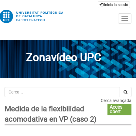
Inicia la sessió
Togg
navig
Zonavídeo UPC
Cerca
Cerca avançada
Accés
Medida de la flexibilidad
obert
acomodativa en VP (caso 2)