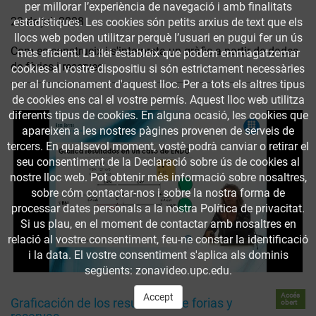
per millorar l’experiència de navegació i amb finalitats
23 de jul. 2008
estadístiques. Les cookies són petits arxius de text que els
llocs web poden utilitzar perquè l’usuari en pugui fer un ús
Com es construeix i s'interpreta un gràfic a partir de dades
més eficient. La llei estableix que podem emmagatzemar
de fòries i reserves.
cookies al vostre dispositiu si són estrictament necessàries
per al funcionament d'aquest lloc. Per a tots els altres tipus
de cookies ens cal el vostre permís. Aquest lloc web utilitza
diferents tipus de cookies. En alguna ocasió, les cookies que
apareixen a les nostres pàgines provenen de serveis de
tercers. En qualsevol moment, vostè podrà canviar o retirar el
seu consentiment de la Declaració sobre ús de cookies al
nostre lloc web. Pot obtenir més informació sobre nosaltres,
sobre cóm contactar-nos i sobre la nostra forma de
processar dates personals a la nostra Política de privacitat.
Si us plau, en el moment de contactar amb nosaltres en
relació al vostre consentiment, feu-ne constar la identificació
i la data. El vostre consentiment s'aplica als dominis
següents: zonavideo.upc.edu.
Accés
Accept
Graficación de los resultados de forias y
obert