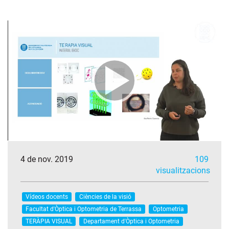
4 de nov. 2019
109
visualitzacions
Vídeos docents
Ciències de la visió
Facultat d'Òptica i Optometria de Terrassa
Optometria
TERÀPIA VISUAL
Departament d'Òptica i Optometria