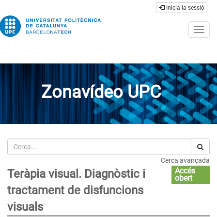
Inicia la sessió
Togg
navig
Zonavídeo UPC
Cerca
Cerca avançada
Accés
Teràpia visual. Diagnòstic i
obert
tractament de disfuncions
visuals