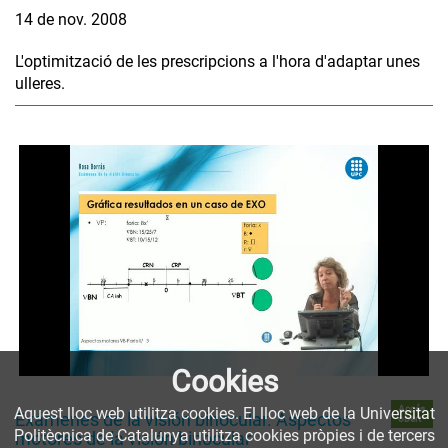
14 de nov. 2008
L'optimització de les prescripcions a l'hora d'adaptar unes
ulleres.
Cookies
Accés
Aquest lloc web utilitza cookies. El lloc web de la Universitat
Exámenes de la visión binocular. Aspectos
obert
Politècnica de Catalunya utilitza cookies pròpies i de tercers
motores de la visión binocular