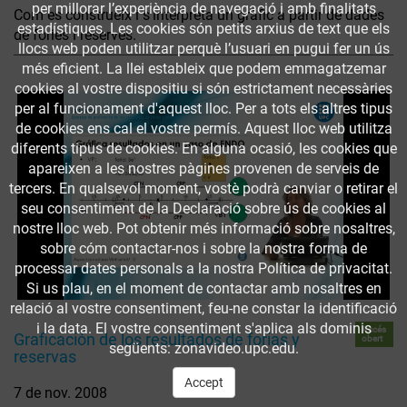
per millorar l’experiència de navegació i amb finalitats
Com es construeix i s'interpreta un gràfic a partir de dades
estadístiques. Les cookies són petits arxius de text que els
de fòries i reserves.
llocs web poden utilitzar perquè l’usuari en pugui fer un ús
més eficient. La llei estableix que podem emmagatzemar
cookies al vostre dispositiu si són estrictament necessàries
per al funcionament d'aquest lloc. Per a tots els altres tipus
de cookies ens cal el vostre permís. Aquest lloc web utilitza
diferents tipus de cookies. En alguna ocasió, les cookies que
apareixen a les nostres pàgines provenen de serveis de
tercers. En qualsevol moment, vostè podrà canviar o retirar el
seu consentiment de la Declaració sobre ús de cookies al
nostre lloc web. Pot obtenir més informació sobre nosaltres,
sobre cóm contactar-nos i sobre la nostra forma de
processar dates personals a la nostra Política de privacitat.
Si us plau, en el moment de contactar amb nosaltres en
relació al vostre consentiment, feu-ne constar la identificació
i la data. El vostre consentiment s'aplica als dominis
Accés
Graficación de los resultados de forias y
obert
següents: zonavideo.upc.edu.
reservas
Accept
7 de nov. 2008