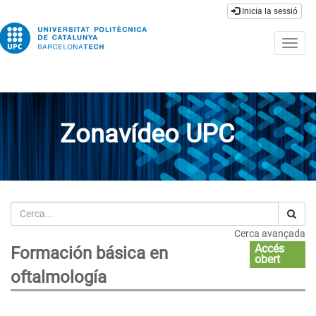
Inicia la sessió
Togg
navig
Zonavídeo UPC
Cerca
Cerca avançada
Accés
Formación básica en
obert
oftalmología