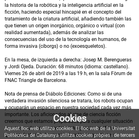
la historia de la robótica y la inteligencia artificial en la
ficción, haciendo especial hincapié en el concepto del
tratamiento de la criatura artificial, añadiendo también las
que tienen un origen inorgánico, orgánico o virtual (con
realidad aumentada), además de analizar las
consecuencias del uso de la tecnología en humanos, de
forma invasiva (cíborgs) o no (exoesqueletos).
En la mesa, de izquierda a derecha: Josep M. Berengueras
y Jordi Ojeda. Duración: 68 minutos (idioma: castellano).
Viernes 26 de abril de 2019 a las 19 h, en la sala Fòrum de
FNAC Triangle de Barcelona.
Nota de prensa de Diábolo Ediciones: Como si de una
verdadera invasión silenciosa se tratara, los robots ocupan
y ocuparán un espacio en nuestra sociedad cada vez más
importante. Los aficionados al cine de ciencia ficción
Cookies
creemos que estamos preparados para cualquier situación
que nos podamos encontrar: inteligencias artificiales que
Aquest lloc web utilitza cookies. El lloc web de la Universitat
quieren destruir la humanidad, prótesis que tienen
Politècnica de Catalunya utilitza cookies pròpies i de tercers