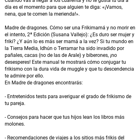
Cuando vas a llegar a los cuarenta y no te gusta tu día a
día es el momento para que alguien te diga: «¡Vamos,
nena, que te comen la merienda!».
Madre de dragones. Cómo ser una Frikimamá y no morir en
el intento, 2ª Edición (Susana Vallejo): ¿Es duro ser mujer y
friki? ¿Y aún lo es más ser mamá a la vez? Si tu mundo en
la Tierra Media, Idhún o Terramar ha sido invadido por
pañales, cacas (no de las de Arale) y biberones, ¡no
desesperes! Este manual te mostrará cómo conjugar tu
frikismo con la dura vida de muggle y que tu descendencia
te admire por ello.
En Madre de dragones encontrarás:
- Entretenidos tests para averiguar el grado de frikismo de
tu pareja.
- Consejos para hacer que tus hijos lean los libros más
molones.
- Recomendaciones de viajes a los sitios más frikis del