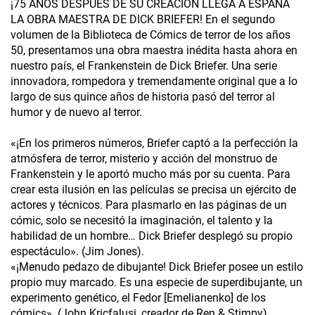
¡75 AÑOS DESPUÉS DE SU CREACIÓN LLEGA A ESPAÑA
LA OBRA MAESTRA DE DICK BRIEFER! En el segundo
volumen de la Biblioteca de Cómics de terror de los años
50, presentamos una obra maestra inédita hasta ahora en
nuestro país, el Frankenstein de Dick Briefer. Una serie
innovadora, rompedora y tremendamente original que a lo
largo de sus quince años de historia pasó del terror al
humor y de nuevo al terror.
«¡En los primeros números, Briefer captó a la perfección la
atmósfera de terror, misterio y acción del monstruo de
Frankenstein y le aportó mucho más por su cuenta. Para
crear esta ilusión en las películas se precisa un ejército de
actores y técnicos. Para plasmarlo en las páginas de un
cómic, solo se necesitó la imaginación, el talento y la
habilidad de un hombre… Dick Briefer desplegó su propio
espectáculo». (Jim Jones).
«¡Menudo pedazo de dibujante! Dick Briefer posee un estilo
propio muy marcado. Es una especie de superdibujante, un
experimento genético, el Fedor [Emelianenko] de los
cómics». (John Kricfalusi, creador de Ren & Stimpy).