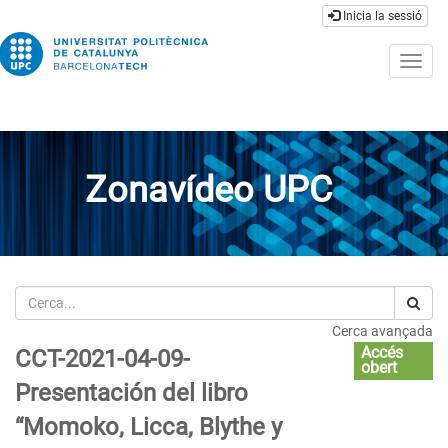
Inicia la sessió
Togg
navig
Zonavídeo UPC
Cerca
Cerca avançada
Accés
CCT-2021-04-09-
obert
Presentación del libro
“Momoko, Licca, Blythe y