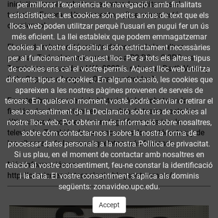
iniciativa propia, robots que pretenden quitarnos el
per millorar l’experiència de navegació i amb finalitats
trabajo... Espera... Un momento... ¡Que eso ya está
estadístiques. Les cookies són petits arxius de text que els
ocurriendo!
llocs web poden utilitzar perquè l’usuari en pugui fer un ús
més eficient. La llei estableix que podem emmagatzemar
El cine de robots está repleto de iconos de la cultura
cookies al vostre dispositiu si són estrictament necessàries
popular. Todo el mundo reconoce a R2-D2, a C-3PO o a
per al funcionament d'aquest lloc. Per a tots els altres tipus
Terminator, recuerda a HAL 9000, o sabe que Darth Vader y
de cookies ens cal el vostre permís. Aquest lloc web utilitza
RoboCop son cíborgs... ¿O eran androides?
diferents tipus de cookies. En alguna ocasió, les cookies que
apareixen a les nostres pàgines provenen de serveis de
En este libro, conoceránla historia de los robots en la
tercers. En qualsevol moment, vostè podrà canviar o retirar el
ficción, desde su origen en una obra de teatro hasta las
seu consentiment de la Declaració sobre ús de cookies al
últimas producciones cinematográficas y series de
nostre lloc web. Pot obtenir més informació sobre nosaltres,
televisión. También de sus ancestros, los autómatas; y de
sobre cóm contactar-nos i sobre la nostra forma de
los cíborgs y de los exoesqueletos más famosos.
processar dates personals a la nostra Política de privacitat.
Si us plau, en el moment de contactar amb nosaltres en
Más información en:
relació al vostre consentiment, feu-ne constar la identificació
http://comiccienciatecnologia.blogspot.com.es/
i la data. El vostre consentiment s'aplica als dominis
següents: zonavideo.upc.edu.
Accept