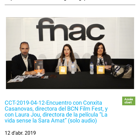
Accés
CCT-2019-04-12-Encuentro con Conxita
obert
Casanovas, directora del BCN Film Fest, y
con Laura Jou, directora de la película “La
vida sense la Sara Amat” (solo audio)
12 d’abr. 2019