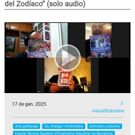
del Zodíaco” (solo audio)
17 de gen. 2025
7
visualitzacions
Arts gràfiques
So, imatge i multimèdia
Activitats culturals
Escola Tècnica Superior d'Enginyeria Industrial de Barcelona