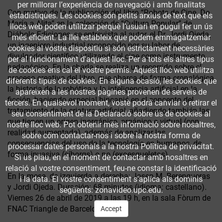
per millorar l’experiència de navegació i amb finalitats
Con motivo de la publicación del libro “Robots de Cine. De
estadístiques. Les cookies són petits arxius de text que els
María a Alita” en la colección de “Cultura Popular” de
llocs web poden utilitzar perquè l’usuari en pugui fer un ús
Diábolo Ediciones, se entrevista al autor, el Dr. Jordi Ojeda,
més eficient. La llei estableix que podem emmagatzemar
un ingeniero industrial reconocido por su labor de
cookies al vostre dispositiu si són estrictament necessàries
divulgador científico utilizando el cine como instrumento
per al funcionament d'aquest lloc. Per a tots els altres tipus
pedagógico. En la charla se realiza un recorrido sobre el
de cookies ens cal el vostre permís. Aquest lloc web utilitza
proceso creativo del libro, que abarca de forma cronológica
diferents tipus de cookies. En alguna ocasió, les cookies que
la historia de la robótica y la inteligencia artificial en la
apareixen a les nostres pàgines provenen de serveis de
ficción, haciendo especial hincapié en el concepto del
tercers. En qualsevol moment, vostè podrà canviar o retirar el
tratamiento de la criatura artificial, añadiendo también las
seu consentiment de la Declaració sobre ús de cookies al
que tienen un origen inorgánico, orgánico o virtual (con
nostre lloc web. Pot obtenir més informació sobre nosaltres,
realidad aumentada), además de analizar las
sobre cóm contactar-nos i sobre la nostra forma de
consecuencias del uso de la tecnología en humanos, de
processar dates personals a la nostra Política de privacitat.
forma invasiva (cíborgs) o no (exoesqueletos).
Si us plau, en el moment de contactar amb nosaltres en
relació al vostre consentiment, feu-ne constar la identificació
En la mesa, de izquierda a derecha: Josep M. Berengueras
i la data. El vostre consentiment s'aplica als dominis
y Jordi Ojeda. Duración: 68 minutos (idioma: castellano).
següents: zonavideo.upc.edu.
Viernes 26 de abril de 2019 a las 19 h, en la sala Fòrum de
FNAC Triangle de Barcelona.
Accept