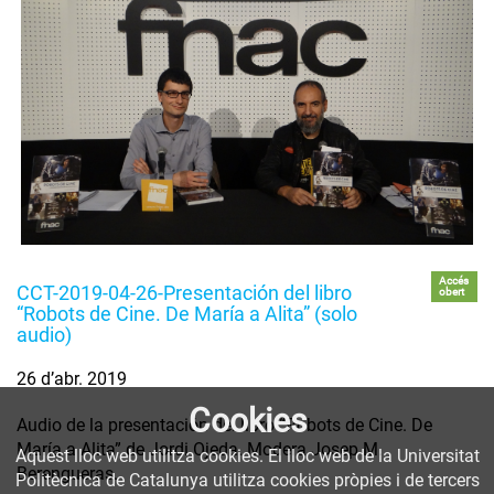
Accés
CCT-2019-04-26-Presentación del libro
obert
“Robots de Cine. De María a Alita” (solo
audio)
26 d’abr. 2019
Cookies
Audio de la presentación del libro “Robots de Cine. De
María a Alita” de Jordi Ojeda. Modera Josep M.
Aquest lloc web utilitza cookies. El lloc web de la Universitat
Berengueras.
Politècnica de Catalunya utilitza cookies pròpies i de tercers