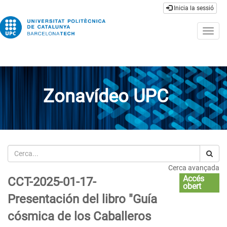
Inicia la sessió
Togg
navig
Zonavídeo UPC
Cerca
Cerca avançada
Accés
CCT-2025-01-17-
obert
Presentación del libro "Guía
cósmica de los Caballeros