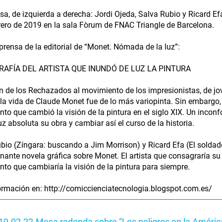
sa, de izquierda a derecha: Jordi Ojeda, Salva Rubio y Ricard Ef
rero de 2019 en la sala Fòrum de FNAC Triangle de Barcelona.
prensa de la editorial de “Monet. Nómada de la luz”:
RAFÍA DEL ARTISTA QUE INUNDÓ DE LUZ LA PINTURA
n de los Rechazados al movimiento de los impresionistas, de jov
la vida de Claude Monet fue de lo más variopinta. Sin embargo, 
to que cambió la visión de la pintura en el siglo XIX. Un incon
uz absoluta su obra y cambiar así el curso de la historia.
bio (Zíngara: buscando a Jim Morrison) y Ricard Efa (El soldado
nante novela gráfica sobre Monet. El artista que consagraría su 
to que cambiaría la visión de la pintura para siempre.
rmación en: http://comiccienciatecnologia.blogspot.com.es/
9-02-22-Mesa redonda sobre “Los peligros en la América