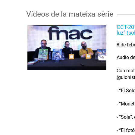
Vídeos de la mateixa sèrie
CCT-201
luz” (so
8 de feb
Audio de
Con moti
(guionis
- “El So
- “Monet
- “Sola”
- “El fo