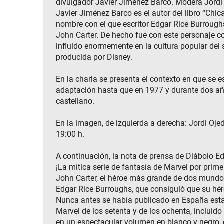
divulgador Javier Jiménez Barco. Modera Jordi
Javier Jiménez Barco es el autor del libro “Chic
nombre con el que escritor Edgar Rice Burrough
John Carter. De hecho fue con este personaje co
influido enormemente en la cultura popular del 
producida por Disney.
En la charla se presenta el contexto en que se es
adaptación hasta que en 1977 y durante dos año
castellano.
En la imagen, de izquierda a derecha: Jordi Oj
19:00 h.
A continuación, la nota de prensa de Diábolo Edi
¡La mítica serie de fantasía de Marvel por prim
John Carter, el héroe más grande de dos mundos,
Edgar Rice Burroughs, que consiguió que su héro
Nunca antes se había publicado en España esta 
Marvel de los setenta y de los ochenta, incluido 
en un espectacular volumen en blanco y negro, d