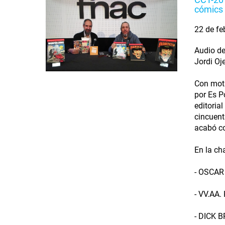
cómics 
22 de fe
Audio de
Jordi Oj
Con moti
por Es P
editoria
cincuent
acabó co
En la ch
- OSCAR 
- VV.AA.
- DICK B