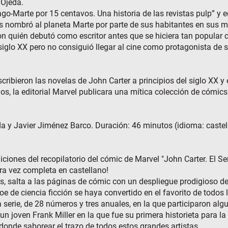
 Ojeda.
ago-Marte por 15 centavos. Una historia de las revistas pulp” y 
s nombró al planeta Marte por parte de sus habitantes en sus m
n quién debutó como escritor antes que se hiciera tan popular 
siglo XX pero no consiguió llegar al cine como protagonista de 
cribieron las novelas de John Carter a principios del siglo XX y e
s, la editorial Marvel publicara una mítica colección de cómics
eda y Javier Jiménez Barco. Duración: 46 minutos (idioma: caste
ciones del recopilatorio del cómic de Marvel "John Carter. El Se
era vez completa en castellano!
 salta a las páginas de cómic con un despliegue prodigioso de 
e de ciencia ficción se haya convertido en el favorito de todos
serie, de 28 números y tres anuales, en la que participaron al
un joven Frank Miller en la que fue su primera historieta para la e
onde saborear el trazo de todos estos grandes artistas.