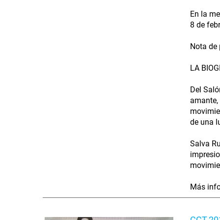
En la me
8 de feb
Nota de 
LA BIOG
Del Saló
amante, 
movimien
de una l
Salva Ru
impresio
movimien
Más info
CCT-201