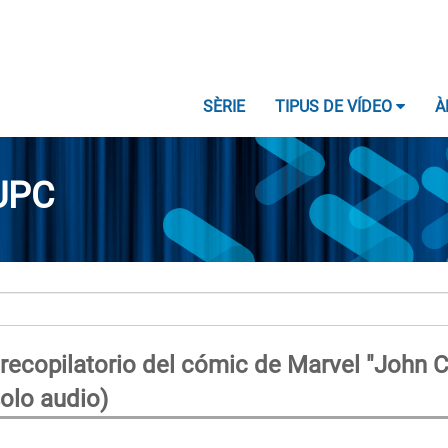
SÈRIE
TIPUS DE VÍDEO
À
UPC
recopilatorio del cómic de Marvel "John C
solo audio)