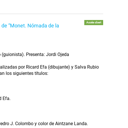
Accés obert
s de “Monet. Nómada de la
 (guionista). Presenta: Jordi Ojeda
alizadas por Ricard Efa (dibujante) y Salva Rubio
n los siguientes títulos:
d Efa.
Pedro J. Colombo y color de Aintzane Landa.