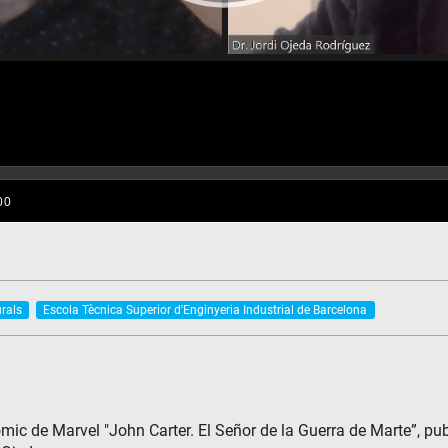
urals
Escola Tècnica Superior d'Enginyeria Industrial de Barcelona
ómic de Marvel "John Carter. El Señor de la Guerra de Marte”, pub