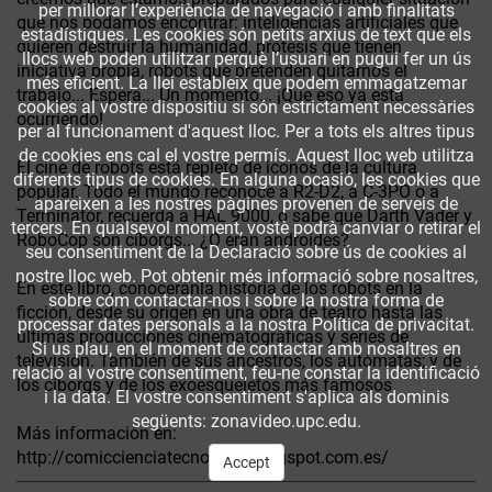
per millorar l’experiència de navegació i amb finalitats
que nos podamos encontrar: inteligencias artificiales que
estadístiques. Les cookies són petits arxius de text que els
quieren destruir la humanidad, prótesis que tienen
llocs web poden utilitzar perquè l’usuari en pugui fer un ús
iniciativa propia, robots que pretenden quitarnos el
més eficient. La llei estableix que podem emmagatzemar
trabajo... Espera... Un momento... ¡Que eso ya está
cookies al vostre dispositiu si són estrictament necessàries
ocurriendo!
per al funcionament d'aquest lloc. Per a tots els altres tipus
de cookies ens cal el vostre permís. Aquest lloc web utilitza
El cine de robots está repleto de iconos de la cultura
diferents tipus de cookies. En alguna ocasió, les cookies que
popular. Todo el mundo reconoce a R2-D2, a C-3PO o a
apareixen a les nostres pàgines provenen de serveis de
Terminator, recuerda a HAL 9000, o sabe que Darth Vader y
tercers. En qualsevol moment, vostè podrà canviar o retirar el
RoboCop son cíborgs... ¿O eran androides?
seu consentiment de la Declaració sobre ús de cookies al
nostre lloc web. Pot obtenir més informació sobre nosaltres,
En este libro, conoceránla historia de los robots en la
sobre cóm contactar-nos i sobre la nostra forma de
ficción, desde su origen en una obra de teatro hasta las
processar dates personals a la nostra Política de privacitat.
últimas producciones cinematográficas y series de
Si us plau, en el moment de contactar amb nosaltres en
televisión. También de sus ancestros, los autómatas; y de
relació al vostre consentiment, feu-ne constar la identificació
los cíborgs y de los exoesqueletos más famosos.
i la data. El vostre consentiment s'aplica als dominis
següents: zonavideo.upc.edu.
Más información en:
http://comiccienciatecnologia.blogspot.com.es/
Accept