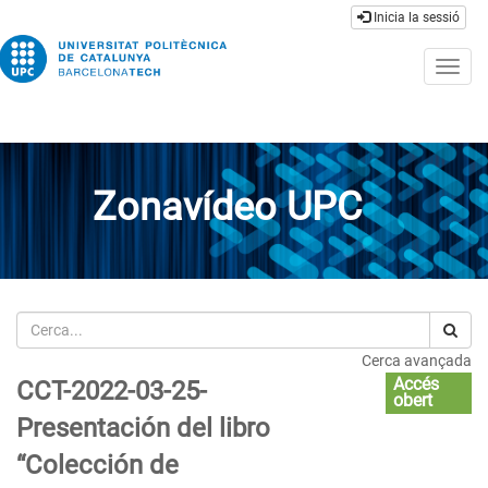
Inicia la sessió
Togg
navig
Zonavídeo UPC
Cerca
Cerca avançada
Accés
CCT-2022-03-25-
obert
Presentación del libro
“Colección de