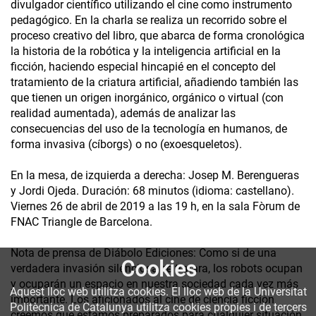
divulgador científico utilizando el cine como instrumento
pedagógico. En la charla se realiza un recorrido sobre el
proceso creativo del libro, que abarca de forma cronológica
la historia de la robótica y la inteligencia artificial en la
ficción, haciendo especial hincapié en el concepto del
tratamiento de la criatura artificial, añadiendo también las
que tienen un origen inorgánico, orgánico o virtual (con
realidad aumentada), además de analizar las
consecuencias del uso de la tecnología en humanos, de
forma invasiva (cíborgs) o no (exoesqueletos).
En la mesa, de izquierda a derecha: Josep M. Berengueras
y Jordi Ojeda. Duración: 68 minutos (idioma: castellano).
Viernes 26 de abril de 2019 a las 19 h, en la sala Fòrum de
FNAC Triangle de Barcelona.
Nota de prensa de Diábolo Ediciones: Como si de una
Cookies
verdadera invasión silenciosa se tratara, los robots ocupan
y ocuparán un espacio en nuestra sociedad cada vez más
Aquest lloc web utilitza cookies. El lloc web de la Universitat
importante. Los aficionados al cine de ciencia ficción
Politècnica de Catalunya utilitza cookies pròpies i de tercers
creemos que estamos preparados para cualquier situación