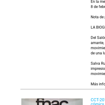
En la me
8 de feb
Nota de 
LA BIOG
Del Saló
amante, 
movimien
de una l
Salva Ru
impresio
movimien
Más info
CCT-201
cómics 