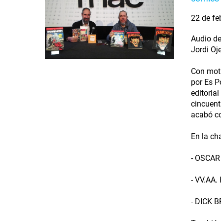
22 de fe
Audio de
Jordi Oj
Con moti
por Es P
editoria
cincuent
acabó co
En la ch
- OSCAR 
- VV.AA.
- DICK B