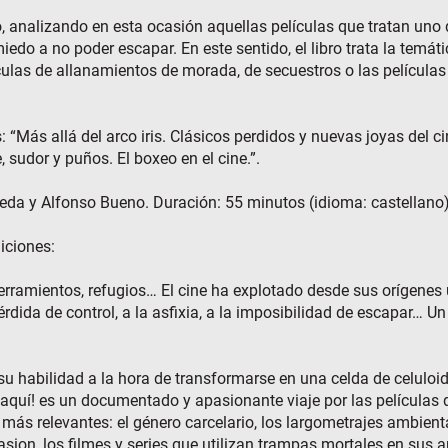
bro, analizando en esta ocasión aquellas películas que tratan un
edo a no poder escapar. En este sentido, el libro trata la temátic
ículas de allanamientos de morada, de secuestros o las películas
: “Más allá del arco iris. Clásicos perdidos y nuevas joyas del c
 sudor y puños. El boxeo en el cine.”.
Ojeda y Alfonso Bueno. Duración: 55 minutos (idioma: castellano)
iciones:
erramientos, refugios… El cine ha explotado desde sus orígenes
rdida de control, a la asfixia, a la imposibilidad de escapar… 
o su habilidad a la hora de transformarse en una celda de celulo
aquí! es un documentado y apasionante viaje por las películas 
más relevantes: el género carcelario, los largometrajes ambienta
sion, los filmes y series que utilizan trampas mortales en sus 