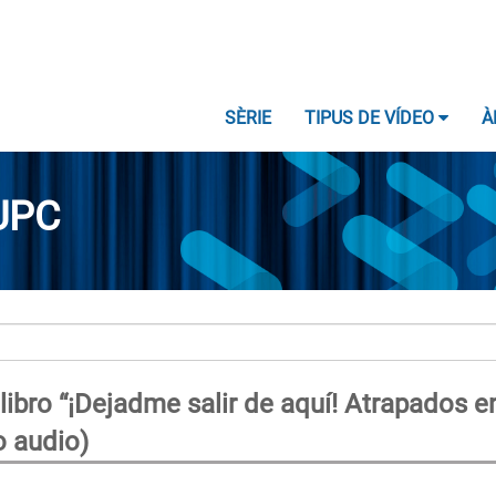
SÈRIE
TIPUS DE VÍDEO
À
UPC
ibro “¡Dejadme salir de aquí! Atrapados en
o audio)