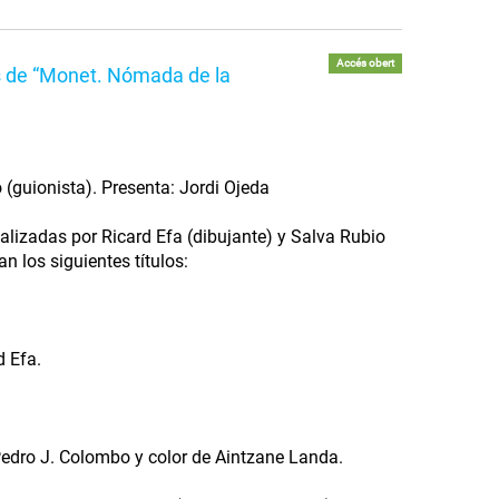
Accés obert
s de “Monet. Nómada de la
 (guionista). Presenta: Jordi Ojeda
alizadas por Ricard Efa (dibujante) y Salva Rubio
n los siguientes títulos:
d Efa.
Pedro J. Colombo y color de Aintzane Landa.