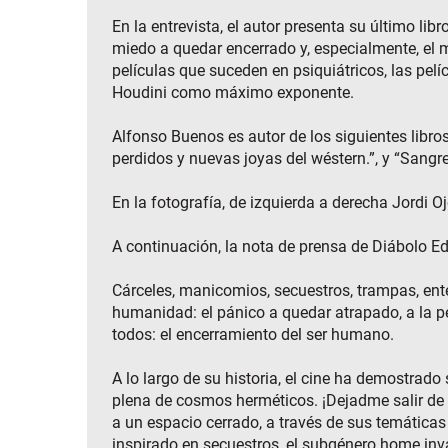
En la entrevista, el autor presenta su último li
miedo a quedar encerrado y, especialmente, el mi
películas que suceden en psiquiátricos, las pel
Houdini como máximo exponente.
Alfonso Buenos es autor de los siguientes libros
perdidos y nuevas joyas del wéstern.”, y “Sangre,
En la fotografía, de izquierda a derecha Jordi 
A continuación, la nota de prensa de Diábolo Ed
Cárceles, manicomios, secuestros, trampas, ent
humanidad: el pánico a quedar atrapado, a la pé
todos: el encerramiento del ser humano.
A lo largo de su historia, el cine ha demostrad
plena de cosmos herméticos. ¡Dejadme salir de 
a un espacio cerrado, a través de sus temáticas 
inspirado en secuestros, el subgénero home inva