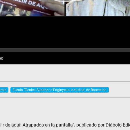
urals
Escola Tècnica Superior d'Enginyeria Industrial de Barcelona
alir de aquí! Atrapados en la pantalla”, publicado por Diábolo E