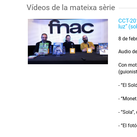
Vídeos de la mateixa sèrie
CCT-201
luz” (so
8 de feb
Audio de
Con moti
(guionis
- “El So
- “Monet
- “Sola”
- “El fo