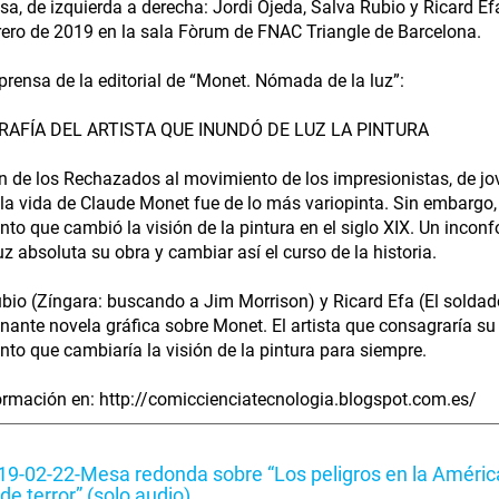
sa, de izquierda a derecha: Jordi Ojeda, Salva Rubio y Ricard Ef
rero de 2019 en la sala Fòrum de FNAC Triangle de Barcelona.
prensa de la editorial de “Monet. Nómada de la luz”:
RAFÍA DEL ARTISTA QUE INUNDÓ DE LUZ LA PINTURA
n de los Rechazados al movimiento de los impresionistas, de jov
la vida de Claude Monet fue de lo más variopinta. Sin embargo, 
to que cambió la visión de la pintura en el siglo XIX. Un incon
uz absoluta su obra y cambiar así el curso de la historia.
bio (Zíngara: buscando a Jim Morrison) y Ricard Efa (El soldado
nante novela gráfica sobre Monet. El artista que consagraría su 
to que cambiaría la visión de la pintura para siempre.
rmación en: http://comiccienciatecnologia.blogspot.com.es/
9-02-22-Mesa redonda sobre “Los peligros en la América
de terror” (solo audio)