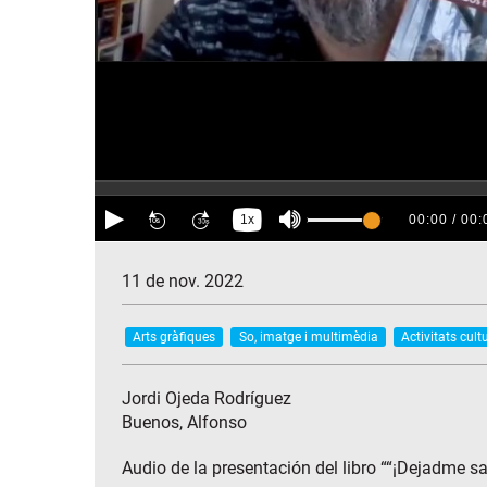
11 de nov. 2022
Arts gràfiques
So, imatge i multimèdia
Activitats cult
Jordi Ojeda Rodríguez
Buenos, Alfonso
Audio de la presentación del libro ““¡Dejadme s