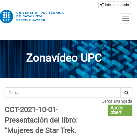
Inicia la sessió
Togg
navig
Zonavídeo UPC
Cerca
Cerca avançada
Accés
CCT-2021-10-01-
obert
Presentación del libro:
“Mujeres de Star Trek.