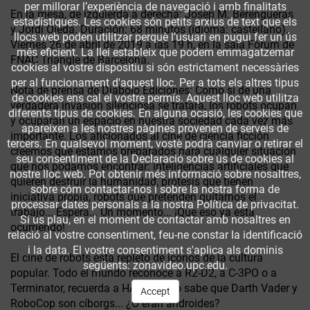
per millorar l’experiència de navegació i amb finalitats
En la mesa, de izquierda a derecha: Josep M. Berengueras
estadístiques. Les cookies són petits arxius de text que els
y Jordi Ojeda. Duración: 68 minutos (idioma: castellano).
llocs web poden utilitzar perquè l’usuari en pugui fer un ús
Viernes 26 de abril de 2019 a las 19 h, en la sala Fòrum de
més eficient. La llei estableix que podem emmagatzemar
FNAC Triangle de Barcelona.
cookies al vostre dispositiu si són estrictament necessàries
per al funcionament d'aquest lloc. Per a tots els altres tipus
Nota de prensa de Diábolo Ediciones: Como si de una
de cookies ens cal el vostre permís. Aquest lloc web utilitza
verdadera invasión silenciosa se tratara, los robots ocupan
diferents tipus de cookies. En alguna ocasió, les cookies que
y ocuparán un espacio en nuestra sociedad cada vez más
apareixen a les nostres pàgines provenen de serveis de
importante. Los aficionados al cine de ciencia ficción
tercers. En qualsevol moment, vostè podrà canviar o retirar el
creemos que estamos preparados para cualquier situación
seu consentiment de la Declaració sobre ús de cookies al
que nos podamos encontrar: inteligencias artificiales que
nostre lloc web. Pot obtenir més informació sobre nosaltres,
quieren destruir la humanidad, prótesis que tienen
sobre cóm contactar-nos i sobre la nostra forma de
iniciativa propia, robots que pretenden quitarnos el
processar dates personals a la nostra Política de privacitat.
trabajo... Espera... Un momento... ¡Que eso ya está
Si us plau, en el moment de contactar amb nosaltres en
ocurriendo!
relació al vostre consentiment, feu-ne constar la identificació
i la data. El vostre consentiment s'aplica als dominis
El cine de robots está repleto de iconos de la cultura
següents: zonavideo.upc.edu.
popular. Todo el mundo reconoce a R2-D2, a C-3PO o a
Terminator, recuerda a HAL 9000, o sabe que Darth Vader y
Accept
RoboCop son cíborgs... ¿O eran androides?