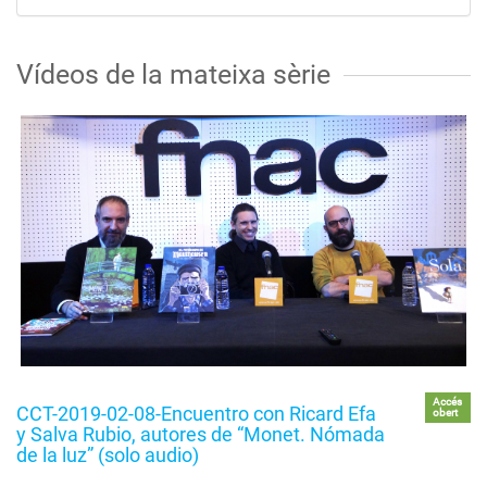
Vídeos de la mateixa sèrie
Accés
CCT-2019-02-08-Encuentro con Ricard Efa
obert
y Salva Rubio, autores de “Monet. Nómada
de la luz” (solo audio)