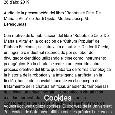
26 d’abr. 2019
Audio de la presentación del libro “Robots de Cine. De
María a Alita” de Jordi Ojeda. Modera Josep M.
Berengueras.
Con motivo de la publicación del libro “Robots de Cine. De
María a Alita” en la colección de “Cultura Popular” de
Diábolo Ediciones, se entrevista al autor, el Dr. Jordi Ojeda,
un ingeniero industrial reconocido por su labor de
divulgador científico utilizando el cine como instrumento
pedagógico. En la charla se realiza un recorrido sobre el
proceso creativo del libro, que abarca de forma cronológica
la historia de la robótica y la inteligencia artificial en la
ficción, haciendo especial hincapié en el concepto del
tratamiento de la criatura artificial, añadiendo también las
que tienen un origen inorgánico, orgánico o virtual (con
Cookies
realidad aumentada), además de analizar las
consecuencias del uso de la tecnología en humanos, de
Aquest lloc web utilitza cookies. El lloc web de la Universitat
forma invasiva (cíborgs) o no (exoesqueletos).
Politècnica de Catalunya utilitza cookies pròpies i de tercers