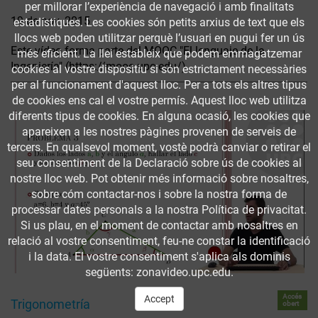
per millorar l’experiència de navegació i amb finalitats
19 de nov. 2015
estadístiques. Les cookies són petits arxius de text que els
llocs web poden utilitzar perquè l’usuari en pugui fer un ús
Este vídeo forma parte del MOOC "El lenguaje de la
més eficient. La llei estableix que podem emmagatzemar
Ingeniería" (https://mooc.upc.edu/)
cookies al vostre dispositiu si són estrictament necessàries
per al funcionament d'aquest lloc. Per a tots els altres tipus
de cookies ens cal el vostre permís. Aquest lloc web utilitza
diferents tipus de cookies. En alguna ocasió, les cookies que
apareixen a les nostres pàgines provenen de serveis de
tercers. En qualsevol moment, vostè podrà canviar o retirar el
seu consentiment de la Declaració sobre ús de cookies al
nostre lloc web. Pot obtenir més informació sobre nosaltres,
sobre cóm contactar-nos i sobre la nostra forma de
processar dates personals a la nostra Política de privacitat.
Si us plau, en el moment de contactar amb nosaltres en
relació al vostre consentiment, feu-ne constar la identificació
i la data. El vostre consentiment s'aplica als dominis
següents: zonavideo.upc.edu.
Accés
Accept
Trigonometría
obert