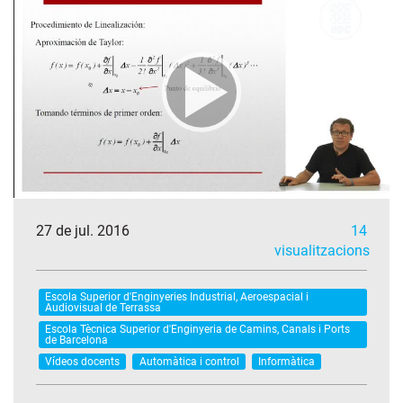
27 de jul. 2016
14
visualitzacions
Escola Superior d'Enginyeries Industrial, Aeroespacial i
Audiovisual de Terrassa
Escola Tècnica Superior d'Enginyeria de Camins, Canals i Ports
de Barcelona
Vídeos docents
Automàtica i control
Informàtica