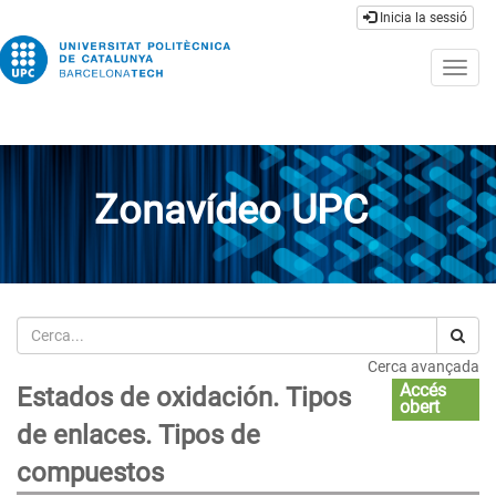
Inicia la sessió
Togg
navig
Zonavídeo UPC
Cerca
Cerca avançada
Accés
Estados de oxidación. Tipos
obert
de enlaces. Tipos de
compuestos