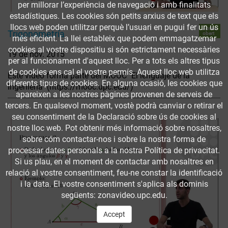
per millorar l’experiència de navegació i amb finalitats
estadístiques. Les cookies són petits arxius de text que els
llocs web poden utilitzar perquè l’usuari en pugui fer un ús
Accés
Trigonometría
obert
més eficient. La llei estableix que podem emmagatzemar
cookies al vostre dispositiu si són estrictament necessàries
19 de nov. 2015
per al funcionament d'aquest lloc. Per a tots els altres tipus
de cookies ens cal el vostre permís. Aquest lloc web utilitza
Este vídeo forma parte del MOOC "El lenguaje de la
diferents tipus de cookies. En alguna ocasió, les cookies que
Ingeniería" (https://mooc.upc.edu/)
apareixen a les nostres pàgines provenen de serveis de
tercers. En qualsevol moment, vostè podrà canviar o retirar el
seu consentiment de la Declaració sobre ús de cookies al
nostre lloc web. Pot obtenir més informació sobre nosaltres,
sobre cóm contactar-nos i sobre la nostra forma de
processar dates personals a la nostra Política de privacitat.
Si us plau, en el moment de contactar amb nosaltres en
relació al vostre consentiment, feu-ne constar la identificació
i la data. El vostre consentiment s'aplica als dominis
següents: zonavideo.upc.edu.
Accept