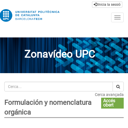
Inicia la sessió
Togg
navig
Zonavídeo UPC
Cerca
Cerca avançada
Accés
Formulación y nomenclatura
obert
orgánica