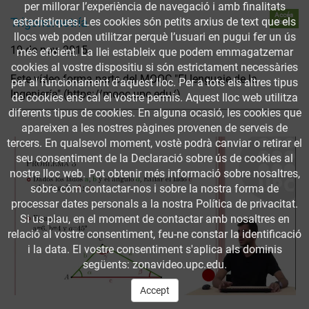
per millorar l’experiència de navegació i amb finalitats
Accés
Trigonometría
estadístiques. Les cookies són petits arxius de text que els
obert
llocs web poden utilitzar perquè l’usuari en pugui fer un ús
19 de nov. 2015
més eficient. La llei estableix que podem emmagatzemar
cookies al vostre dispositiu si són estrictament necessàries
Este vídeo forma parte del MOOC "El lenguaje de la
per al funcionament d'aquest lloc. Per a tots els altres tipus
Ingeniería" (https://mooc.upc.edu/)
de cookies ens cal el vostre permís. Aquest lloc web utilitza
diferents tipus de cookies. En alguna ocasió, les cookies que
apareixen a les nostres pàgines provenen de serveis de
tercers. En qualsevol moment, vostè podrà canviar o retirar el
seu consentiment de la Declaració sobre ús de cookies al
nostre lloc web. Pot obtenir més informació sobre nosaltres,
sobre cóm contactar-nos i sobre la nostra forma de
processar dates personals a la nostra Política de privacitat.
Si us plau, en el moment de contactar amb nosaltres en
relació al vostre consentiment, feu-ne constar la identificació
i la data. El vostre consentiment s'aplica als dominis
següents: zonavideo.upc.edu.
Accept