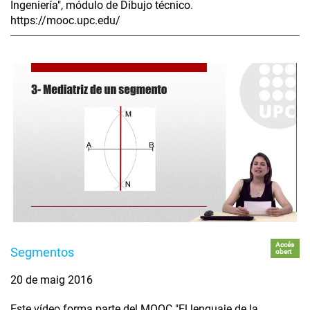
Ingeniería", módulo de Dibujo técnico.
https://mooc.upc.edu/
Accés
Segmentos
obert
20 de maig 2016
Este vídeo forma parte del MOOC "El lenguaje de la