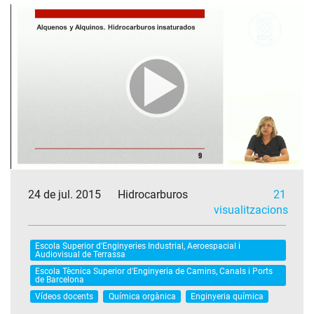
24 de jul. 2015
Hidrocarburos
21
visualitzacions
Escola Superior d'Enginyeries Industrial, Aeroespacial i
Audiovisual de Terrassa
Escola Tècnica Superior d'Enginyeria de Camins, Canals i Ports
de Barcelona
Vídeos docents
Química orgànica
Enginyeria química