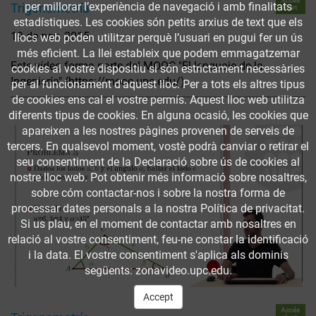
Accés
per millorar l’experiència de navegació i amb finalitats
Trigonometría
obert
estadístiques. Les cookies són petits arxius de text que els
19 de nov. 2015
llocs web poden utilitzar perquè l’usuari en pugui fer un ús
més eficient. La llei estableix que podem emmagatzemar
Este vídeo forma parte del MOOC "El lenguaje de la
cookies al vostre dispositiu si són estrictament necessàries
Ingeniería" (https://mooc.upc.edu/)
per al funcionament d'aquest lloc. Per a tots els altres tipus
de cookies ens cal el vostre permís. Aquest lloc web utilitza
diferents tipus de cookies. En alguna ocasió, les cookies que
apareixen a les nostres pàgines provenen de serveis de
tercers. En qualsevol moment, vostè podrà canviar o retirar el
seu consentiment de la Declaració sobre ús de cookies al
nostre lloc web. Pot obtenir més informació sobre nosaltres,
sobre cóm contactar-nos i sobre la nostra forma de
processar dates personals a la nostra Política de privacitat.
Si us plau, en el moment de contactar amb nosaltres en
relació al vostre consentiment, feu-ne constar la identificació
i la data. El vostre consentiment s'aplica als dominis
següents: zonavideo.upc.edu.
Accept
Accés