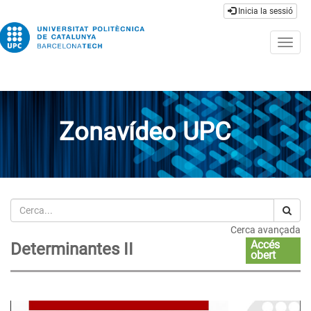
Inicia la sessió
Togg
navig
Zonavídeo UPC
Cerca
Cerca avançada
Accés
Determinantes II
obert