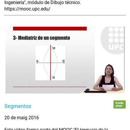
Ingeniería", módulo de Dibujo técnico.
https://mooc.upc.edu/
Accés
Segmentos
obert
20 de maig 2016
Este vídeo forma parte del MOOC "El lenguaje de la