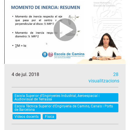
4 de jul. 2018
28
visualitzacions
Escola Superior d'Enginyeries Industrial, Aeroespacial i
Audiovisual de Terrassa
Escola Tècnica Superior d'Enginyeria de Camins, Canals i Ports
de Barcelona
Vídeos docents
Física