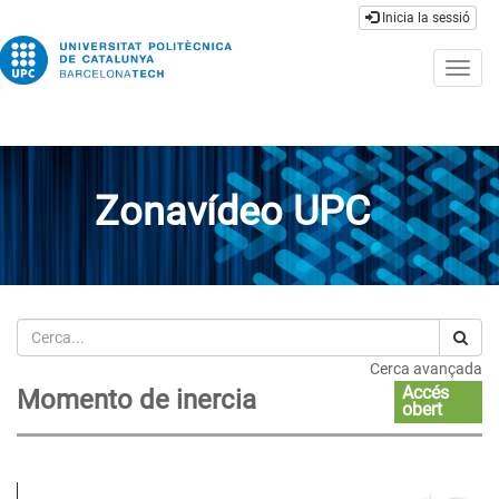
Inicia la sessió
Togg
navig
Zonavídeo UPC
Cerca
Cerca avançada
Accés
Momento de inercia
obert