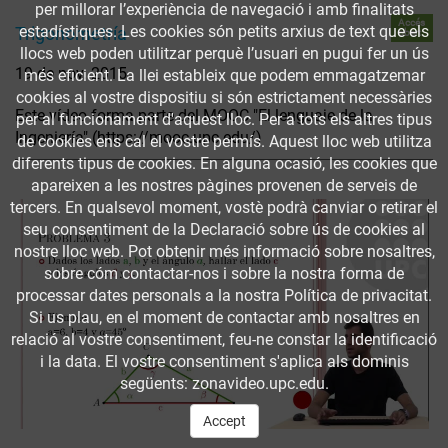
per millorar l’experiència de navegació i amb finalitats
Accés
estadístiques. Les cookies són petits arxius de text que els
Trigonometría
obert
llocs web poden utilitzar perquè l’usuari en pugui fer un ús
19 de nov. 2015
més eficient. La llei estableix que podem emmagatzemar
cookies al vostre dispositiu si són estrictament necessàries
Este vídeo forma parte del MOOC "El lenguaje de la
per al funcionament d'aquest lloc. Per a tots els altres tipus
Ingeniería" (https://mooc.upc.edu/)
de cookies ens cal el vostre permís. Aquest lloc web utilitza
diferents tipus de cookies. En alguna ocasió, les cookies que
apareixen a les nostres pàgines provenen de serveis de
tercers. En qualsevol moment, vostè podrà canviar o retirar el
seu consentiment de la Declaració sobre ús de cookies al
nostre lloc web. Pot obtenir més informació sobre nosaltres,
sobre cóm contactar-nos i sobre la nostra forma de
processar dates personals a la nostra Política de privacitat.
Si us plau, en el moment de contactar amb nosaltres en
relació al vostre consentiment, feu-ne constar la identificació
i la data. El vostre consentiment s'aplica als dominis
següents: zonavideo.upc.edu.
Accept