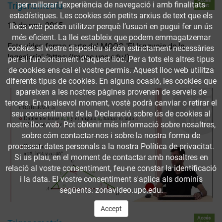
Accés
per millorar l’experiència de navegació i amb finalitats
Trigonometría
obert
estadístiques. Les cookies són petits arxius de text que els
19 de nov. 2015
llocs web poden utilitzar perquè l’usuari en pugui fer un ús
més eficient. La llei estableix que podem emmagatzemar
Este vídeo forma parte del MOOC "El lenguaje de la
cookies al vostre dispositiu si són estrictament necessàries
Ingeniería" (https://mooc.upc.edu/)
per al funcionament d'aquest lloc. Per a tots els altres tipus
de cookies ens cal el vostre permís. Aquest lloc web utilitza
diferents tipus de cookies. En alguna ocasió, les cookies que
apareixen a les nostres pàgines provenen de serveis de
tercers. En qualsevol moment, vostè podrà canviar o retirar el
seu consentiment de la Declaració sobre ús de cookies al
nostre lloc web. Pot obtenir més informació sobre nosaltres,
sobre cóm contactar-nos i sobre la nostra forma de
processar dates personals a la nostra Política de privacitat.
Si us plau, en el moment de contactar amb nosaltres en
relació al vostre consentiment, feu-ne constar la identificació
i la data. El vostre consentiment s'aplica als dominis
següents: zonavideo.upc.edu.
Accept
Accés