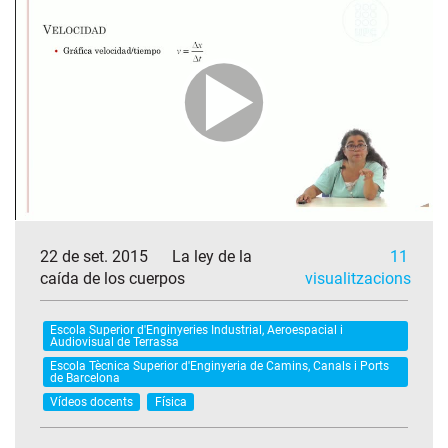
22 de set. 2015
La ley de la
11
caída de los cuerpos
visualitzacions
Escola Superior d'Enginyeries Industrial, Aeroespacial i
Audiovisual de Terrassa
Escola Tècnica Superior d'Enginyeria de Camins, Canals i Ports
de Barcelona
Vídeos docents
Física