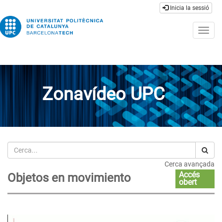
Inicia la sessió
Togg
navig
Zonavídeo UPC
Cerca
Cerca avançada
Accés
Objetos en movimiento
obert