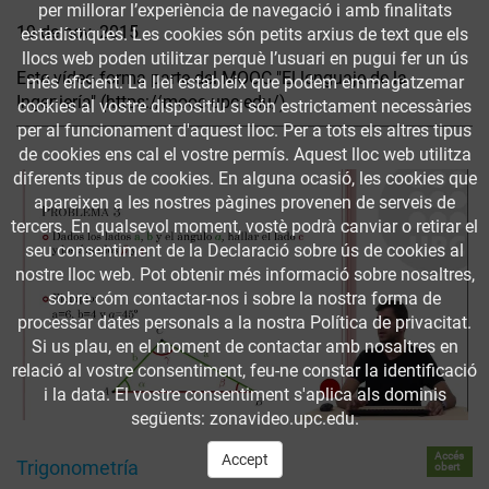
per millorar l’experiència de navegació i amb finalitats
19 de nov. 2015
estadístiques. Les cookies són petits arxius de text que els
llocs web poden utilitzar perquè l’usuari en pugui fer un ús
Este vídeo forma parte del MOOC "El lenguaje de la
més eficient. La llei estableix que podem emmagatzemar
Ingeniería" (https://mooc.upc.edu/)
cookies al vostre dispositiu si són estrictament necessàries
per al funcionament d'aquest lloc. Per a tots els altres tipus
de cookies ens cal el vostre permís. Aquest lloc web utilitza
diferents tipus de cookies. En alguna ocasió, les cookies que
apareixen a les nostres pàgines provenen de serveis de
tercers. En qualsevol moment, vostè podrà canviar o retirar el
seu consentiment de la Declaració sobre ús de cookies al
nostre lloc web. Pot obtenir més informació sobre nosaltres,
sobre cóm contactar-nos i sobre la nostra forma de
processar dates personals a la nostra Política de privacitat.
Si us plau, en el moment de contactar amb nosaltres en
relació al vostre consentiment, feu-ne constar la identificació
i la data. El vostre consentiment s'aplica als dominis
següents: zonavideo.upc.edu.
Accés
Accept
Trigonometría
obert