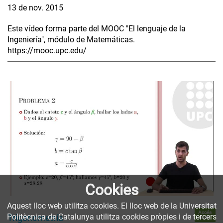
13 de nov. 2015
Este vídeo forma parte del MOOC "El lenguaje de la
Ingeniería", módulo de Matemáticas.
https://mooc.upc.edu/
Cookies
Aquest lloc web utilitza cookies. El lloc web de la Universitat
Accés
Politècnica de Catalunya utilitza cookies pròpies i de tercers
Trigonometría
obert