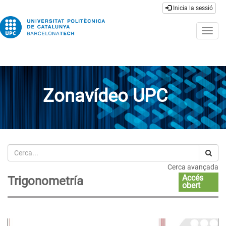
Inicia la sessió
Togg
navig
Zonavídeo UPC
Cerca
Cerca avançada
Accés
Trigonometría
obert