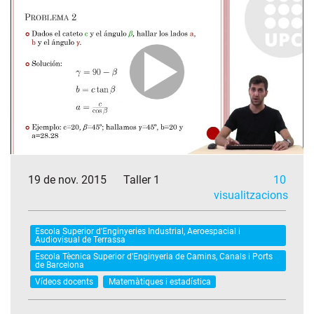
19 de nov. 2015
Taller 1
10
visualitzacions
Escola Superior d'Enginyeries Industrial, Aeroespacial i
Audiovisual de Terrassa
Escola Tècnica Superior d'Enginyeria de Camins, Canals i Ports
de Barcelona
Vídeos docents
Matemàtiques i estadística