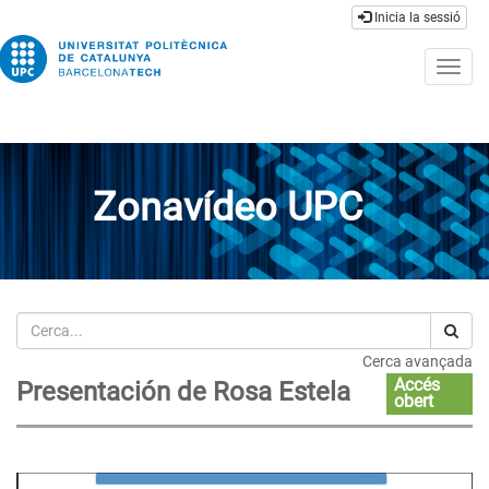
Inicia la sessió
Togg
navig
Zonavídeo UPC
Cerca
Cerca avançada
Accés
Presentación de Rosa Estela
obert