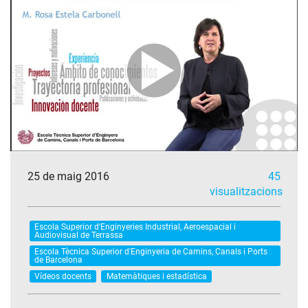
25 de maig 2016
45
visualitzacions
Escola Superior d'Enginyeries Industrial, Aeroespacial i
Audiovisual de Terrassa
Escola Tècnica Superior d'Enginyeria de Camins, Canals i Ports
de Barcelona
Vídeos docents
Matemàtiques i estadística