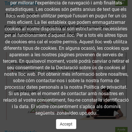
Accés
per millorar l’experiència de navegació i amb finalitats
Trigonometría
obert
estadístiques. Les cookies són petits arxius de text que els
19 de nov. 2015
llocs web poden utilitzar perquè l’usuari en pugui fer un ús
més eficient. La llei estableix que podem emmagatzemar
Este vídeo forma parte del MOOC "El lenguaje de la
cookies al vostre dispositiu si són estrictament necessàries
Ingeniería" (https://mooc.upc.edu/)
per al funcionament d'aquest lloc. Per a tots els altres tipus
de cookies ens cal el vostre permís. Aquest lloc web utilitza
diferents tipus de cookies. En alguna ocasió, les cookies que
apareixen a les nostres pàgines provenen de serveis de
tercers. En qualsevol moment, vostè podrà canviar o retirar el
seu consentiment de la Declaració sobre ús de cookies al
nostre lloc web. Pot obtenir més informació sobre nosaltres,
sobre cóm contactar-nos i sobre la nostra forma de
processar dates personals a la nostra Política de privacitat.
Si us plau, en el moment de contactar amb nosaltres en
relació al vostre consentiment, feu-ne constar la identificació
i la data. El vostre consentiment s'aplica als dominis
següents: zonavideo.upc.edu.
Accept
Accés