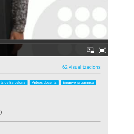
62 visualitzacions
rts de Barcelona
Vídeos docents
Enginyeria química
)