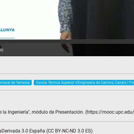
ovisual de Terrassa
Escola Tècnica Superior d'Enginyeria de Camins, Canals i Po
 la Ingeniería", módulo de Presentación. (https://mooc.upc.edu/
aDerivada 3.0 España (CC BY-NC-ND 3.0 ES)