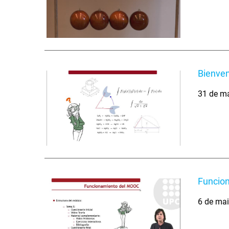
Bienven
31 de m
Funcio
6 de ma