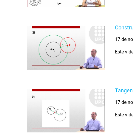
Constru
17 de no
Este víd
Tangenc
17 de no
Este víd