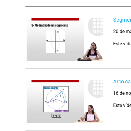
Segme
20 de m
Este víd
Arco c
16 de no
Este víd