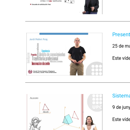
Present
25 de m
Este víd
Sistema
9 de jun
Este víd