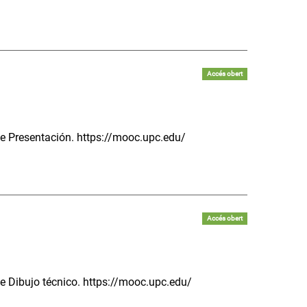
Accés obert
de Presentación. https://mooc.upc.edu/
Accés obert
de Dibujo técnico. https://mooc.upc.edu/