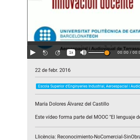
22 de febr. 2016
Escola Superior d'Enginyeries Industrial, Aeroespacial i Audi
María Dolores Álvarez del Castillo
Este vídeo forma parte del MOOC "El lenguaje de
Llicència: Reconocimiento-NoComercial-SinObr